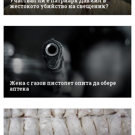
Участвал ли е патриарх Даниил в
жестокото убийство на свещеник?
Жена с газов пистолет опита да обере
аптека