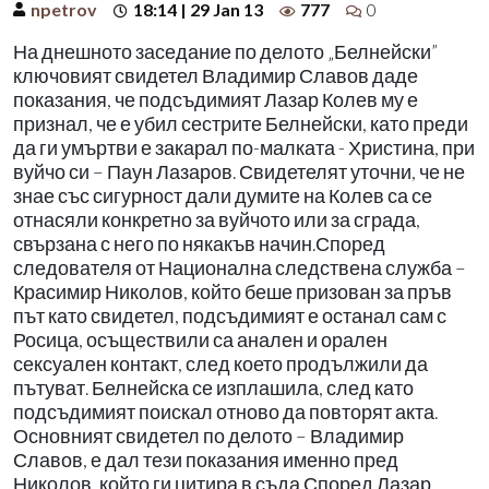
npetrov
18:14 | 29 Jan 13
777
0
На днешното заседание по делото „Белнейски”
ключовият свидетел Владимир Славов даде
показания, че подсъдимият Лазар Колев му е
признал, че е убил сестрите Белнейски, като преди
да ги умъртви е закарал по-малката - Христина, при
вуйчо си – Паун Лазаров. Свидетелят уточни, че не
знае със сигурност дали думите на Колев са се
отнасяли конкретно за вуйчото или за сграда,
свързана с него по някакъв начин.Според
следователя от Национална следствена служба –
Красимир Николов, който беше призован за пръв
път като свидетел, подсъдимият е останал сам с
Росица, осъществили са анален и орален
сексуален контакт, след което продължили да
пътуват. Белнейска се изплашила, след като
подсъдимият поискал отново да повторят акта.
Основният свидетел по делото – Владимир
Славов, е дал тези показания именно пред
Николов, който ги цитира в съда.Според Лазар