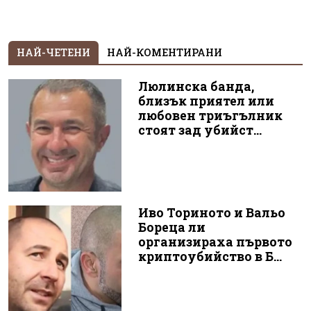
НАЙ-ЧЕТЕНИ
НАЙ-КОМЕНТИРАНИ
Люлинска банда,
близък приятел или
любовен триъгълник
стоят зад убийст...
Иво Ториното и Вальо
Бореца ли
организираха първото
криптоубийство в Б...