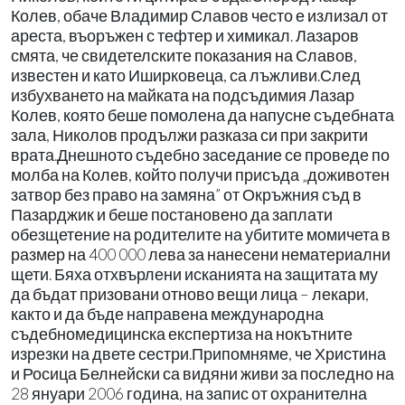
Колев, обаче Владимир Славов често е излизал от
ареста, въоръжен с тефтер и химикал. Лазаров
смята, че свидетелските показания на Славов,
известен и като Иширковеца, са лъжливи.След
избухването на майката на подсъдимия Лазар
Колев, която беше помолена да напусне съдебната
зала, Николов продължи разказа си при закрити
врата.Днешното съдебно заседание се проведе по
молба на Колев, който получи присъда „доживотен
затвор без право на замяна” от Окръжния съд в
Пазарджик и беше постановено да заплати
обезщетение на родителите на убитите момичета в
размер на 400 000 лева за нанесени нематериални
щети. Бяха отхвърлени исканията на защитата му
да бъдат призовани отново вещи лица – лекари,
както и да бъде направена международна
съдебномедицинска експертиза на нокътните
изрезки на двете сестри.Припомняме, че Христина
и Росица Белнейски са видяни живи за последно на
28 януари 2006 година, на запис от охранителна