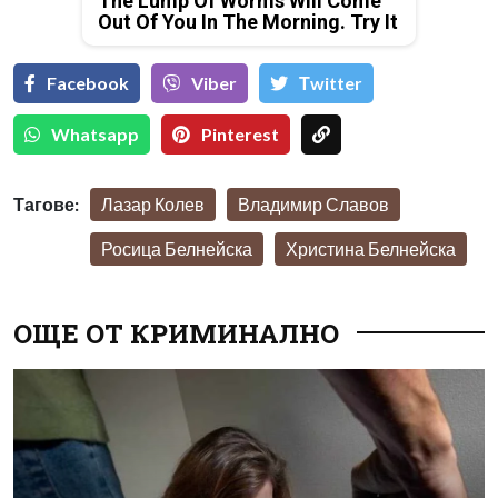
The Lump Of Worms Will Come
Out Of You In The Morning. Try It
Facebook
Viber
Тwitter
Whatsapp
Pinterest
Тагове:
Лазар Колев
Владимир Славов
Росица Белнейска
Христина Белнейска
ОЩЕ ОТ КРИМИНАЛНО