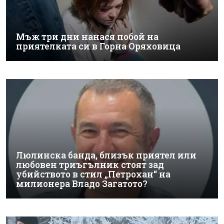
Мъж три дни нанася побой на
приятелката си в Горна Оряховица
Люлинска банда, близък приятел или
любовен триъгълник стоят зад
убийството в стил „Петрохан“ на
милионера Владо Загатото?