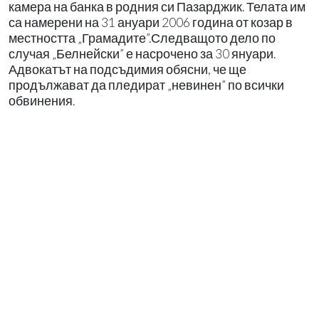
камера на банка в родния си Пазарджик. Телата им
са намерени на 31 ануари 2006 година от козар в
местността „Грамадите”.Следващото дело по
случая „Белнейски” е насрочено за 30 януари.
Адвокатът на подсъдимия обясни, че ще
продължават да пледират „невинен” по всички
обвинения.