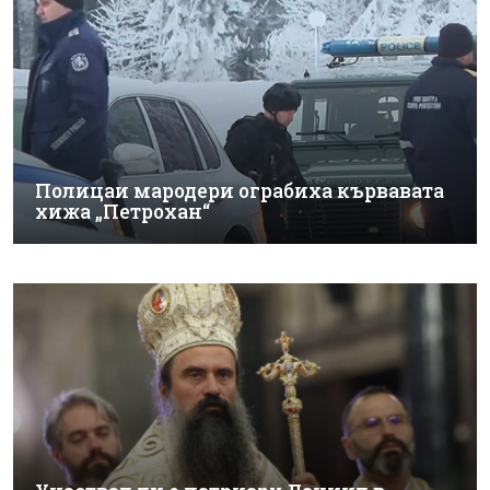
Полицаи мародери ограбиха кървавата
хижа „Петрохан“