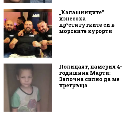
„Калашниците“
изнесоха
пр*ститутките си в
морските курорти
Полицаят, намерил 4-
годишния Марти:
Започна силно да ме
прегръща