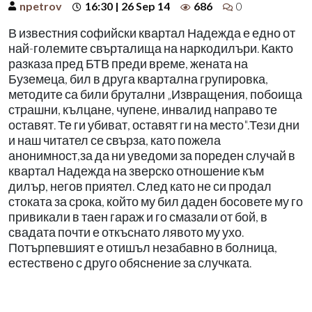
npetrov
16:30 | 26 Sep 14
686
0
В известния софийски квартал Надежда е едно от
най-големите свърталища на наркодилъри. Както
разказа пред БТВ преди време, жената на
Буземеца, бил в друга квартална групировка,
методите са били брутални „Извращения, побоища
страшни, кълцане, чупене, инвалид направо те
оставят. Те ги убиват, оставят ги на место".Тези дни
и наш читател се свърза, като пожела
анонимност,за да ни уведоми за пореден случай в
квартал Надежда на зверско отношение към
дилър, негов приятел. След като не си продал
стоката за срока, който му бил даден босовете му го
привикали в таен гараж и го смазали от бой, в
свадата почти е откъснато лявото му ухо.
Потърпевшият е отишъл незабавно в болница,
естествено с друго обяснение за случката.