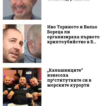
Иво Ториното и Вальо
Бореца ли
организираха първото
криптоубийство в Б...
„Калашниците“
изнесоха
пр*ститутките си в
морските курорти