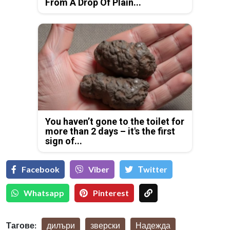
From A Drop Of Plain...
You haven’t gone to the toilet for
more than 2 days – it's the first
sign of...
Facebook
Viber
Тwitter
Whatsapp
Pinterest
Тагове:
дилъри
зверски
Надежда