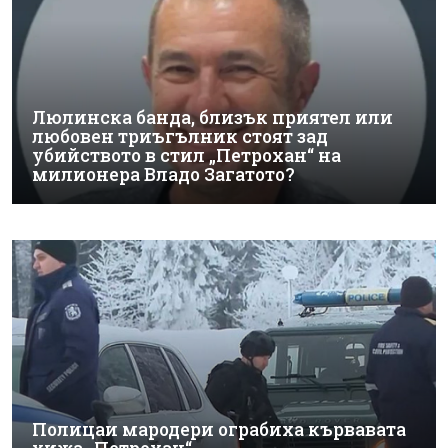
Люлинска банда, близък приятел или
любовен триъгълник стоят зад
убийството в стил „Петрохан“ на
милионера Владо Загатото?
Полицаи мародери ограбиха кървавата