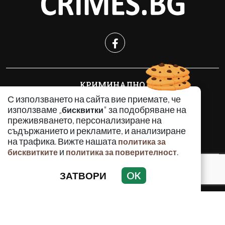
КРИМИНАЛНО
ИНЦИДЕНТИ
С използването на сайта вие приемате, че
използваме „
" за подобряване на
бисквитки
АНАЛИЗИ
преживяването, персонализиране на
ПО СВЕТА
съдържанието и рекламите, и анализиране
ВОДЕЩИ ТЕМИ
на трафика. Вижте нашата
политика за
и
.
бисквитките
политика за поверителност
Използването и публикуването на част или цялото
ЗАТВОРИ
OK
съдържание на Crimes.BG без разрешение на Медийна
група Асмара ЕООД е забранено.
© 2010 - 2026 | Crimes.BG. Всички права запазени.