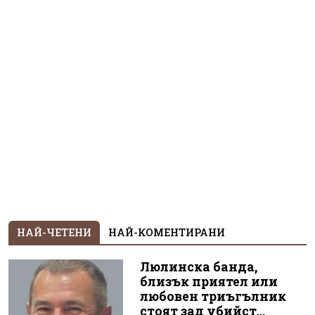
НАЙ-ЧЕТЕНИ
НАЙ-КОМЕНТИРАНИ
Люлинска банда,
близък приятел или
любовен триъгълник
стоят зад убийст...