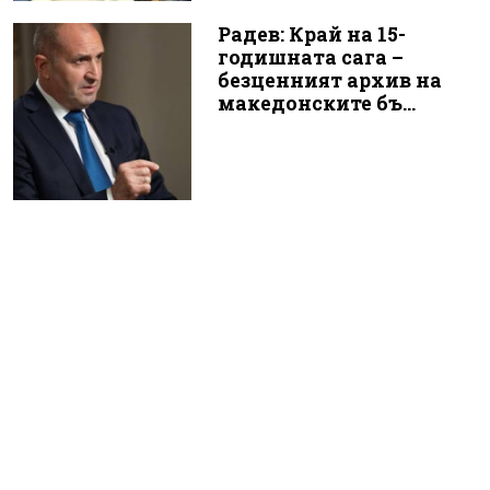
Радев: Край на 15-
годишната сага –
безценният архив на
македонските бъ...