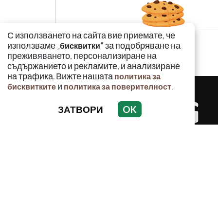
С използването на сайта вие приемате, че
използваме „
" за подобряване на
бисквитки
преживяването, персонализиране на
съдържанието и рекламите, и анализиране
на трафика. Вижте нашата
политика за
и
.
бисквитките
политика за поверителност
ЗАТВОРИ
OK
КРИМИНАЛ
Използването и публикуването на част или ц
разрешение на Медийна група Асмара ЕООД 
РЕКЛАМА
КОНТАКТ