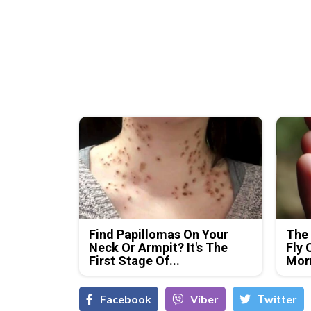
Find Papillomas On Your
The 
Neck Or Armpit? It's The
Fly 
First Stage Of...
Mor
Facebook
Viber
Тwitter