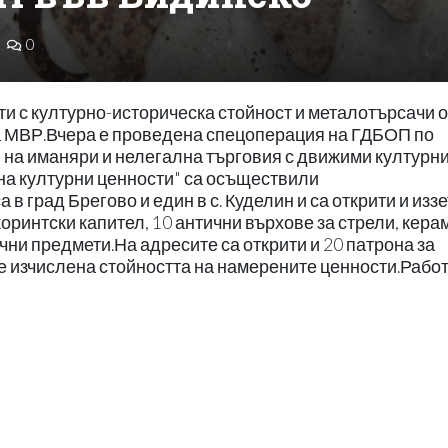
0
 с културно-историческа стойност и металотърсачи о
а МВР.Вчера е проведена спецоперация на ГДБОП по
 на иманяри и нелегална търговия с движими културн
на културни ценности" са осъществили
в град Брегово и един в с. Куделин и са открити и иззе
коринтски капител, 10 антични върхове за стрели, кер
чни предмети.На адресите са открити и 20 патрона за
е изчислена стойността на намерените ценности.Рабо