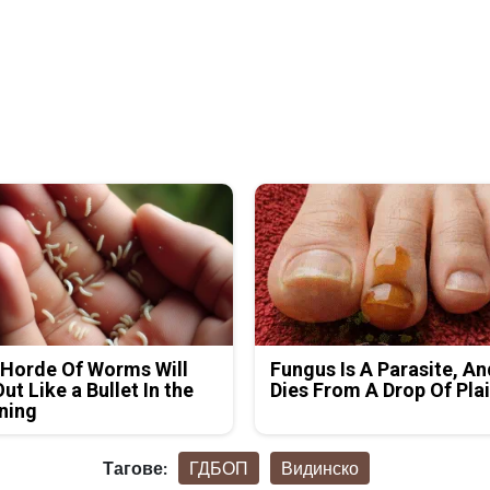
Horde Of Worms Will
Fungus Is A Parasite, An
Out Like a Bullet In the
Dies From A Drop Of Plai
ning
Тагове:
ГДБОП
Видинско