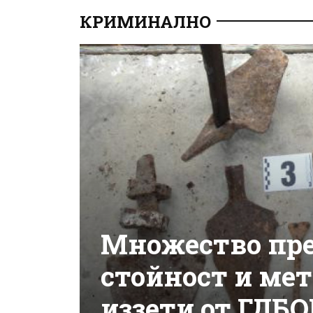
КРИМИНАЛНО
Множество пре
стойност и ме
иззети от ГДБ