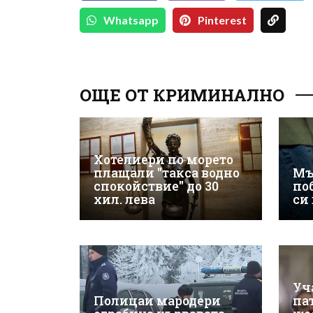
Whatsapp
Pinterest
ОЩЕ ОТ КРИМИНАЛНО
Хотелиери по морето
плащали "такса водно
Мъ
спокойствие" до 30
по
хил. лева
си
Уч
Полицаи мародери
па