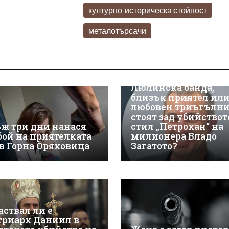
културно-историческа стойност
металотърсачи
Люлинска банда,
близък приятел ил
любовен триъгълн
стоят зад убийствот
ж три дни нанася
стил „Петрохан“ на
бой на приятелката
милионера Владо
 в Горна Оряховица
Загатото?
аствал ли е
триарх Даниил в