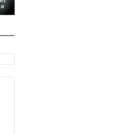
ет
ка