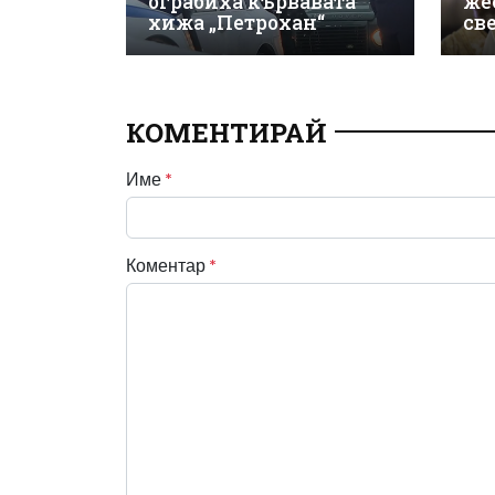
ограбиха кървавата
же
хижа „Петрохан“
св
КОМЕНТИРАЙ
Име
*
Коментар
*