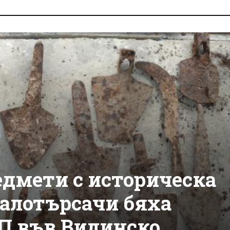
дмети с историческа
талотърсачи бяха
ОП във Видинско