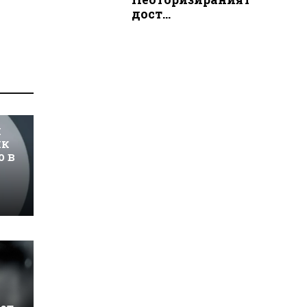
дост...
и
ик
о в