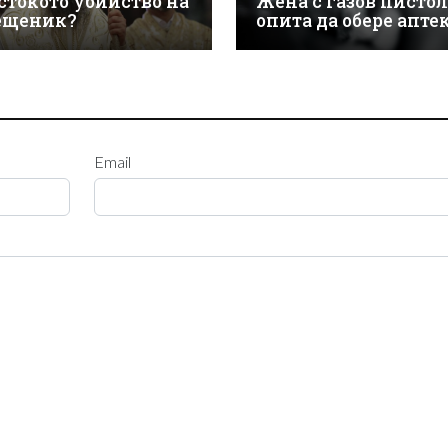
стокото убийство на
Жена с газов пистол
ещеник?
опита да обере апте
Email