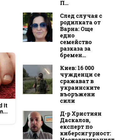
П...
След случая с
родилката от
Варна: Още
едно
семейство
разказа за
бремен...
Киев: 16 000
чужденци се
сражават в
украинските
въоръжени
сили
d It
n...
Д-р Християн
Даскалов,
експерт по
киберсигурност:
Неоторизираният