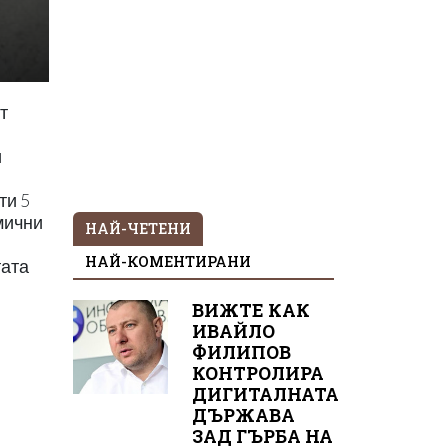
т
и
ти 5
амични
НАЙ-ЧЕТЕНИ
НАЙ-КОМЕНТИРАНИ
тата
ВИЖТЕ КАК
ИВАЙЛО
ФИЛИПОВ
КОНТРОЛИРА
ДИГИТАЛНАТА
ДЪРЖАВА
ЗАД ГЪРБА НА