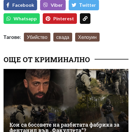
Facebook
Viber
Тwitter
Whatsapp
Pinterest
Тагове:
Убийство
свада
Хелоуин
ОЩЕ ОТ КРИМИНАЛНО
Кои са босовете на разбитата фабрика за
фентанил във „Факултета“?