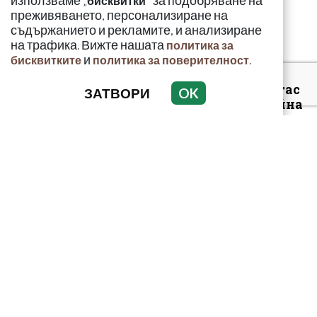
използваме „
" за подобряване на
бисквитки
газ
преживяването, персонализиране на
съдържанието и рекламите, и анализиране
на трафика. Вижте нашата
политика за
и
.
бисквитките
политика за поверителност
Арестуваният в Бургас
ЗАТВОРИ
OK
наркобарон от Украйна
ръководел 14 фабрики
за др...