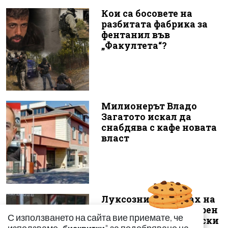
Кои са босовете на
разбитата фабрика за
фентанил във
„Факултета“?
Милионерът Владо
Загатото искал да
снабдява с кафе новата
власт
Луксозният майбах на
Митьо Очите опожарен
С използването на сайта вие приемате, че
заради балони с райски