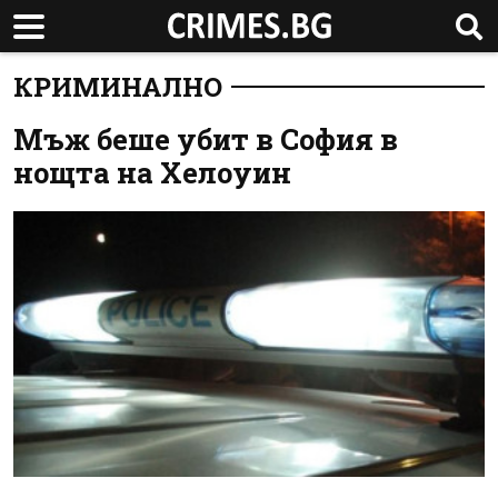
КРИМИНАЛНО
Мъж беше убит в София в
нощта на Хелоуин