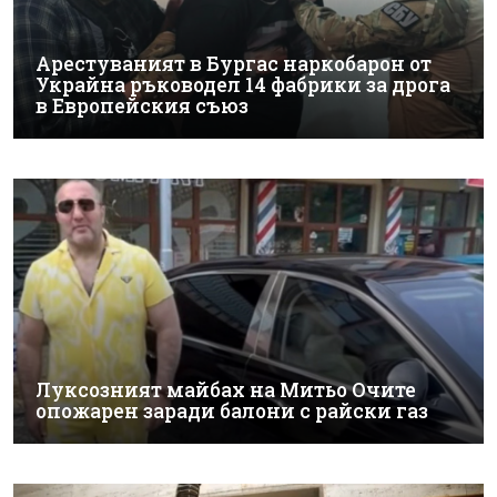
Арестуваният в Бургас наркобарон от
Украйна ръководел 14 фабрики за дрога
в Европейския съюз
Луксозният майбах на Митьо Очите
опожарен заради балони с райски газ