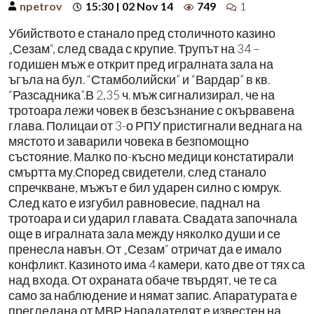
npetrov
15:30 | 02 Nov 14
749
1
Убийството е станало пред столичното казино
„Сезам“, след свада с крупие. Трупът на 34 –
годишен мъж е открит пред игралната зала на
ъгъла на бул. “Стамболийски” и “Вардар” в кв.
“Разсадника”.В 2,35 ч. мъж сигнализирал, че на
тротоара лежи човек в безсъзнание с окървавена
глава. Полицаи от 3-о РПУ пристигнали веднага на
мястото и заварили човека в безпомощно
състояние. Малко по-късно медици констатирали
смъртта му.Според свидетели, след станало
спречкване, мъжът е бил ударен силно с юмрук.
След като е изгубил равновесие, паднал на
тротоара и си ударил главата. Свадата започнала
още в игралната зала между няколко души и се
пренесла навън. От „Сезам“ отричат да е имало
конфликт. Казиното има 4 камери, като две от тях са
над входа. От охраната обаче твърдят, че те са
само за наблюдение и нямат запис. Апаратурата е
прегледана от МВР.Нападателят е известен на