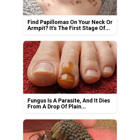
Find Papillomas On Your Neck Or
Armpit? It's The First Stage Of...
Fungus Is A Parasite, And It Dies
From A Drop Of Plain...