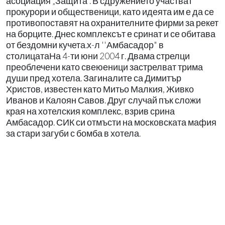
асоциация „Защита”. В сдружението участват
прокурори и общественици, като идеята им е да се
противопоставят на охранителните фирми за рекет
на борците. Днес комплексът е сринат и се обитава
от бездомни кучета.х-л ''Амбасадор" в
столицатаНа 4-ти юни 2004 г. Двама стрелци
преоблечени като свеюеници застрелват трима
души пред хотела. Загиналите са Димитър
Христов, известен като Митьо Малкия, Живко
Иванов и Калоян Савов. Друг случай пък сложи
края на хотелския комплекс, взрив срина
Амбасадор. СИК си отмъсти на московската мафия
за стари загуби с бомба в хотела.