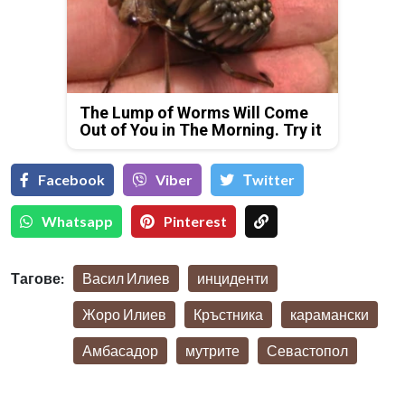
The Lump of Worms Will Come
Out of You in The Morning. Try it
Facebook
Viber
Тwitter
Whatsapp
Pinterest
Тагове:
Васил Илиев
инциденти
Жоро Илиев
Кръстника
карамански
Амбасадор
мутрите
Севастопол