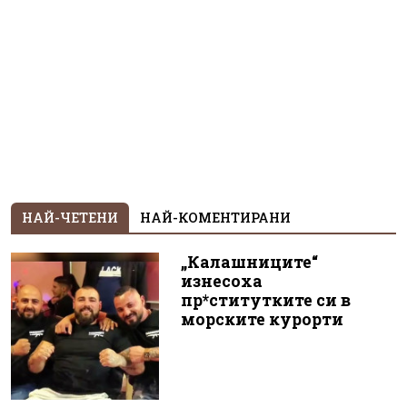
НАЙ-ЧЕТЕНИ
НАЙ-КОМЕНТИРАНИ
„Калашниците“
изнесоха
пр*ститутките си в
морските курорти