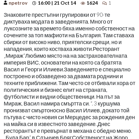
npetrov
16:00 | 21 Oct 14
1624
1
Знаковите престъпни групировки от 90-те
диктуваха модата в заведенията. Много от
луксозните за времето бяха именно собственост на
сочените за топ мафиоти на България. Там ставаха
сбирки от високо ниво, приятелски срещи, но и
нападения, които костваха животи.Ресторант
„Мираж”Любимо място на на застрахователната
империя ВИС, основатели на която са братята
Васил и Георги Илиеви.Заведението е специално
построено и обзаведено за двамата роднини и
техните приближени. Там често се отбивали хора от
политическия и бизнес елит на страната,
футболисти и видни общественици. На път за
Мираж, Васил намира смъртта си. “. 3 куршума
пронизват смъртоносно Васил Илиев, докато той
пътува с чисто новия си Мерцедес за рождения ден
на майка си в известното заведение. Днес
ресторантът е превърнат в механа с обедно меню.
„Буда Бар” в Слънчев БрягСобственост на Жоро