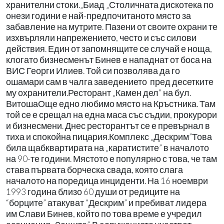
хранителни стоки.„Биад „Столичната дискотека по
онези години е най-предпочитаното място за
забавление на мутрите. Пазени от своите охрани те
изхвърляли напрежението, често и със силови
действия. Един от запомнящите се случай е ноща,
клогато бизнесменът Бинев е нападнат от боса на
ВИС Георги Илиев. Той си позволява да го
ошамари сам в чалга заведението пред десетките
му охранители.Ресторант „Камен дел” на бул.
ВитошаОще едно любимо място на Кръстника. Там
той се е срещал на една маса със съдии, прокурори
и бизнесмени. Днес ресторантът се е превърнал в
тиха и спокойна пицария.Комплекс „Дескрим”Това
била щабквартирата на „каратистите” в началото
на 90-те години. Мястото е популярно с това, че там
става първата борческа свада, която слага
началото на поредица инциденти. На 16 ноември
1993 година близо 60 души от редиците на
“борците” атакуват “Дескрим” и пребиват лидера
им Слави Бинев, който по това време е учредил