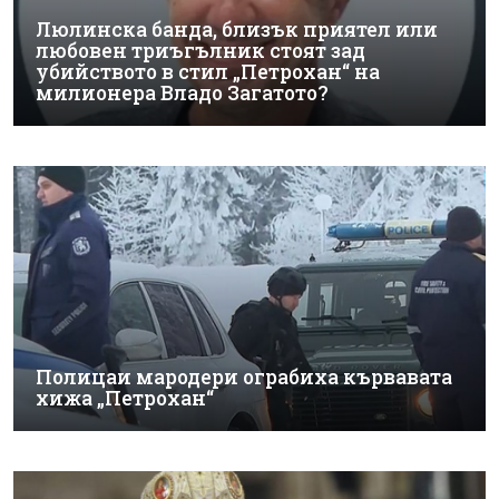
Люлинска банда, близък приятел или
любовен триъгълник стоят зад
убийството в стил „Петрохан“ на
милионера Владо Загатото?
Полицаи мародери ограбиха кървавата
хижа „Петрохан“