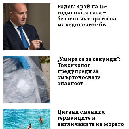
Радев: Край на 15-
годишната сага –
безценният архив на
македонските бъ...
„Умира се за секунди“:
Токсиколог
предупреди за
смъртоносната
опасност...
Цигани смениха
германците и
англичаните на морето