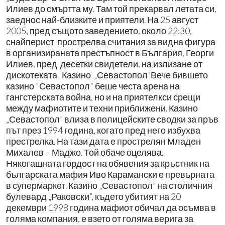
Илиев до смъртта му. Там той прекарвал летата си,
заеднос най-близките и приятели. На 25 август
2005, пред същото заведението, около 22:30,
снайперист прострелва считания за видна фигура
в организираната престъпност в България, Георги
Илиев, пред десетки свидетели, на излизане от
дискотеката. Казино „Севастопол”Вече бившето
казино "Севастопол" беше честа арена на
гангстерската война, но и на приятелкси срещи
между мафиотите и техни приближени. Казино
„Севастопол” влиза в полицейските сводки за пръв
път през 1994 година, когато пред него избухва
престрелка. На тази дата е прострелян Младен
Михалев – Маджо. Той обаче оцелява.
Някогашната гордост на обявения за кръстник на
българската мафия Иво Карамански е превърната
в супермаркет. Казино „Севастопол” на столичния
булевард „Раковски”, където убитият на 20
декември 1998 година мафиот обичал да осъмва в
голяма компания, е взето от голяма верига за