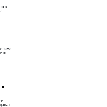
та в
о
 голяма
ните
 и
 и
бщават