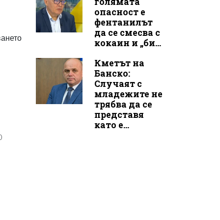
голямата
опасност е
фентанилът
да се смесва с
ването
кокаин и „би...
Кметът на
Банско:
Случаят с
младежите не
трябва да се
представя
като е...
0