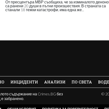
От пресцентъра МВР съобщиха, че за изминалото денон
са ранени 20 души в пътни произшествия. В страната са
станали 18 тежки катастрофи, има една же...
НО
ИНЦИДЕНТИ
АНАЛИЗИ
ПО СВЕТА
ВОД
ялото съдържание на Crimes.BG без
© 20
е забранено.
И
ОБЩИ УСЛОВИЯ
ПОЛИТИКА ЗА ПОВЕРИТЕЛНОСТ
ПО