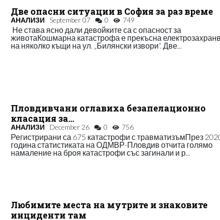
Две опасни ситуации в София за раз време
АНАЛИЗИ
September 07
0
749
Не става ясно дали девойките са с опасност за
животаКошмарна катастрофа е прекъсна електрозахран
на няколко къщи на ул. „Билянски извори“. Две...
Пловдивчани оглавиха безапелационно
класация за…
АНАЛИЗИ
December 26
0
756
Регистрирани са 675 катастрофи с травматизъмПрез 202
година статистиката на ОДМВР-Пловдив отчита голямо
намаление на броя катастрофи със загинали и р...
Любимите места на мутрите и знаковите
инциденти там