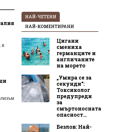
НАЙ-ЧЕТЕНИ
талия
НАЙ-КОМЕНТИРАНИ
Цигани
 в
смениха
германците и
англичаните
на морето
„Умира се за
уши
секунди“:
Токсиколог
предупреди
илизъм
за
смъртоносната
опасност...
Безлов: Най-