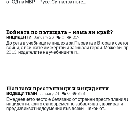
от ОД на МВР – Русе. Сигнал за пъте...
Войната по пътищата – няма ли край?
ИНЦИДЕНТИ
January 28
0
819
До сега в учебниците пишеха за Първата и Втората свето
войни, с всичките им жертви и загинали герои. Може би, п
2013, издателите на учебниците п...
Шантави престъпници и инциденти
ВОДЕЩИ ТЕМИ
January 24
0
658
Ежедневието често е белязано от странни престъпления 
инциденти, които едновременно забавляват, шокират и
предизвикват недоумение във всеки. Някои от...