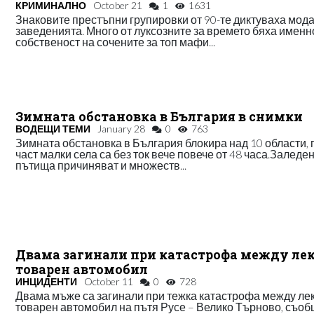
КРИМИНАЛНО
October 21
1
1631
Знаковите престъпни групировки от 90-те диктуваха мода
заведенията. Много от луксозните за времето бяха именн
собственост на сочените за топ мафи...
Зимната обстановка в България в снимки
ВОДЕЩИ ТЕМИ
January 28
0
763
Зимната обстановка в България блокира над 10 области,
част малки села са без ток вече повече от 48 часа.Заледе
пътища причиняват и множеств...
Двама загинали при катастрофа между лек
товарен автомобил
ИНЦИДЕНТИ
October 11
0
728
Двама мъже са загинали при тежка катастрофа между лек
товарен автомобил на пътя Русе – Велико Търново, съо