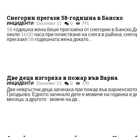
Снегорин прегази 58-годишна в Банско
ИНЦИДЕНТИ
December 11
0
791
58-годишна жена беше прегазена от снегорин в Банско.Д
около 16:00 часа при почистване на снега в района, снег
прегазил 58-годишната жена докато...
Две деца изгоряха в пожар във Варна
ИНЦИДЕНТИ
December 11
0
770
Две невръстни деца загинаха при пожар във варненското
Гроздьово. Едното загинало дете е момиче на годинка и д
месеца, а другото - момче на дв...