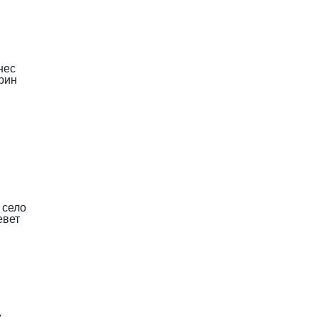
нес
орин
 село
евет