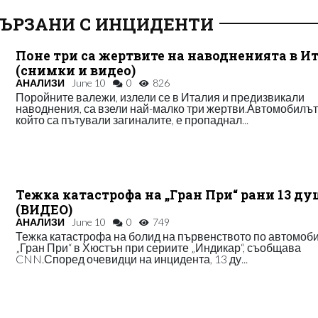
ВЪРЗАНИ С ИНЦИДЕНТИ
Поне три са жертвите на наводненията в И
(снимки и видео)
АНАЛИЗИ
June 10
0
826
Поройните валежи, излели се в Италия и предизвикали
наводнения, са взели най-малко три жертви.Автомобилът,
който са пътували загиналите, е пропаднал...
Тежка катастрофа на „Гран При“ рани 13 д
(ВИДЕО)
АНАЛИЗИ
June 10
0
749
Тежка катастрофа на болид на първенството по автомоб
„Гран При“ в Хюстън при сериите „Индикар“, съобщава
CNN.Според очевидци на инцидента, 13 ду...