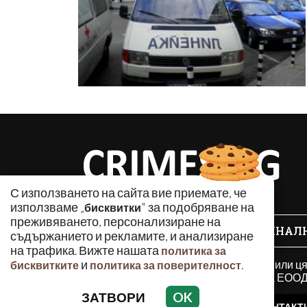
С използването на сайта вие приемате, че
използваме „
" за подобряване на
бисквитки
преживяването, персонализиране на
КРИМИНАЛ
съдържанието и рекламите, и анализиране
на трафика. Вижте нашата
политика за
Използването и публикуването на част или ц
и
.
бисквитките
политика за поверителност
разрешение на Медийна група Асмара ЕООД 
ЗАТВОРИ
OK
РЕКЛАМА
КОНТАКТ