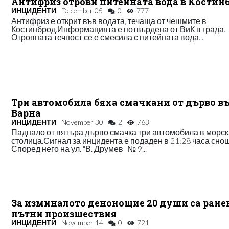
Антифриз отрови питейната вода в Костин
ИНЦИДЕНТИ
December 05
0
777
Антифриз е открит във водата, течаща от чешмите в
Костинброд.Информацията е потвърдена от ВиК в града.
Отровната течност се е смесила с питейната вода...
Три автомобила бяха смачкани от дърво в
Варна
ИНЦИДЕНТИ
November 30
2
763
Паднало от вятъра дърво смачка три автомобила в морс
столица.Сигнал за инцидента е подаден в 21:28 часа сно
Според него на ул. "В. Друмев" № 9...
За изминалото денонощие 20 души са ране
пътни произшествия
ИНЦИДЕНТИ
November 14
0
721