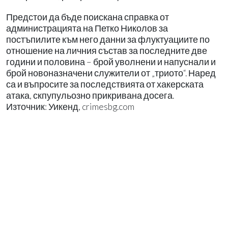
Предстои да бъде поискана справка от
администрацията на Петко Николов за
постъпилите към него данни за флуктуациите по
отношение на личния състав за последните две
години и половина – брой уволнени и напуснали и
брой новоназначени служители от „триото“. Наред
са и въпросите за последствията от хакерската
атака, скпупульозно прикривана досега.
Източник: Уикенд, crimesbg.com