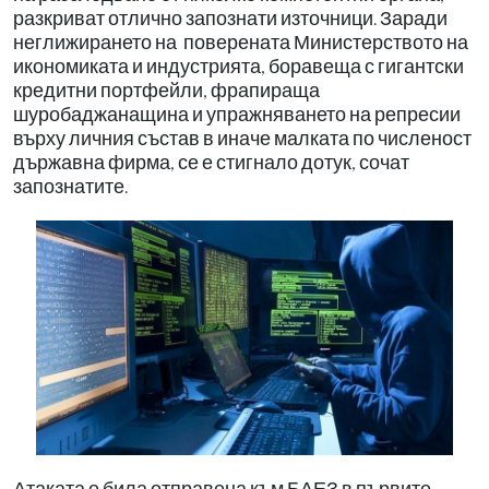
разкриват отлично запознати източници. Заради
неглижирането на поверената Министерството на
икономиката и индустрията, боравеща с гигантски
кредитни портфейли, фрапираща
шуробаджанащина и упражняването на репресии
върху личния състав в иначе малката по численост
държавна фирма, се е стигнало дотук, сочат
запознатите.
Атаката е била отправена към БАЕЗ в първите