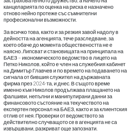
застрахователното дружество, а начело на
канцеларията по оценка на риска е назначено
отново нейно протеже със съмнителни
професионални възможности.
За всичко това, както и за резкия завой надолу в
дейността на агенцията, тече разследване, за
което обаче до момента обществеността не е
наясно. Липсват и становищата на принципала на
БАЕЗ – икономическото ведомство в лицето на
Петко Николов, който е член на служебния кабинет
на Димитър Главчев и по времето на подаването на
сигнала от бившия служител на държавната
фирма през 2024-та, и днес. В същото време
именно към Николов продължава плащането на
фалшиви, непълни и манипулирани данни за
финансовото състояние на текучеството на
експертен персонал на БАЕЗ, както и за клиентския
отлив от нея. Проверки от ведомството за
действително случващото се в агенцията не са
извършвани, разкриват още запознати.