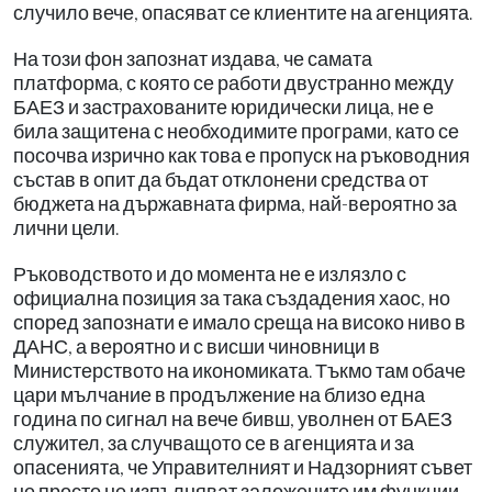
случило вече, опасяват се клиентите на агенцията.
На този фон запознат издава, че самата
платформа, с която се работи двустранно между
БАЕЗ и застрахованите юридически лица, не е
била защитена с необходимите програми, като се
посочва изрично как това е пропуск на ръководния
състав в опит да бъдат отклонени средства от
бюджета на държавната фирма, най-вероятно за
лични цели.
Ръководството и до момента не е излязло с
официална позиция за така създадения хаос, но
според запознати е имало среща на високо ниво в
ДАНС, а вероятно и с висши чиновници в
Министерството на икономиката. Тъкмо там обаче
цари мълчание в продължение на близо една
година по сигнал на вече бивш, уволнен от БАЕЗ
служител, за случващото се в агенцията и за
опасенията, че Управителният и Надзорният съвет
не просто не изпълняват заложените им функции