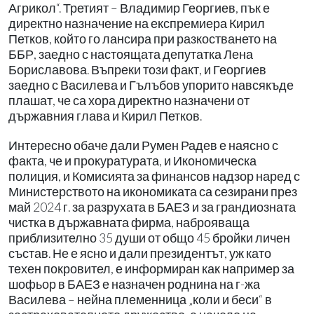
Агрикол“. Третият – Владимир Георгиев, пък е
директно назначение на експремиера Кирил
Петков, който го лансира при разкостването на
ББР, заедно с настоящата депутатка Лена
Бориславова. Въпреки този факт, и Георгиев
заедно с Василева и Гълъбов упорито навсякъде
плашат, че са хора директно назначени от
държавния глава и Кирил Петков.
Интересно обаче дали Румен Радев е наясно с
факта, че и прокуратурата, и Икономическа
полиция, и Комисията за финансов надзор наред с
Министерството на икономиката са сезирани през
май 2024 г. за разрухата в БАЕЗ и за грандиозната
чистка в държавната фирма, наброяваща
приблизително 35 души от общо 45 бройки личен
състав. Не е ясно и дали президентът, уж като
техен покровител, е информиран как например за
шофьор в БАЕЗ е назначен роднина на г-жа
Василева – нейна племенница „коли и беси“ в