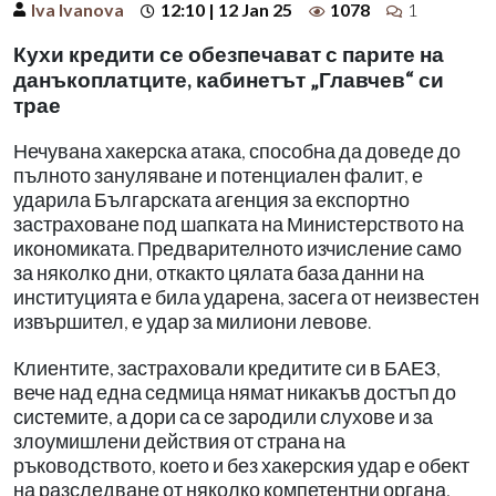
Iva Ivanova
12:10 | 12 Jan 25
1078
1
Кухи кредити се обезпечават с парите на
данъкоплатците, кабинетът „Главчев“ си
трае
Нечувана хакерска атака, способна да доведе до
пълното зануляване и потенциален фалит, е
ударила Българската агенция за експортно
застраховане под шапката на Министерството на
икономиката. Предварителното изчисление само
за няколко дни, откакто цялата база данни на
институцията е била ударена, засега от неизвестен
извършител, е удар за милиони левове.
Клиентите, застраховали кредитите си в БАЕЗ,
вече над една седмица нямат никакъв достъп до
системите, а дори са се зародили слухове и за
злоумишлени действия от страна на
ръководството, което и без хакерския удар е обект
на разследване от няколко компетентни органа,