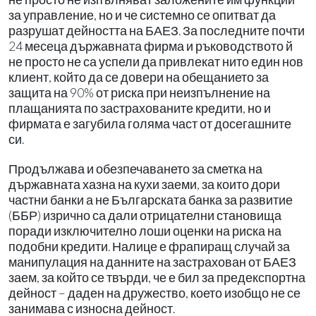
за управление, но и че системно се опитват да
разрушат дейността на БАЕЗ. За последните почти
24 месеца държавната фирма и ръководството й
не просто не са успели да привлекат нито един нов
клиент, който да се довери на обещанието за
защита на 90% от риска при неизпълнение на
плащанията по застрахованите кредити, но и
фирмата е загубила голяма част от досегашните
си.
Продължава и обезпечаването за сметка на
държавната хазна на кухи заеми, за които дори
частни банки а не Българската банка за развитие
(ББР) изрично са дали отрицателни становища
поради изключително лоши оценки на риска на
подобни кредити. Налице е фрапиращ случай за
манипулация на данните на застрахован от БАЕЗ
заем, за който се твърди, че е бил за предекспортна
дейност – даден на дружество, което изобщо не се
занимава с износна дейност.