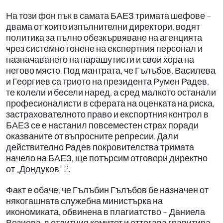
На този фон пък в самата БАЕЗ тримата шефове –
двама от които изпълнителни директори, водят
политика за пълно обезкървяване на агенцията
чрез системно гонене на експертния персонал и
назначаването на парашутисти и свои хора на
негово място. Под мантрата, че Гълъбов, Василева
и Георгиев са триото на президента Румен Радев,
те колели и бесели наред, а сред малкото останали
професионалисти в сферата на оценката на риска,
застрахователното право и експортния контрол в
БАЕЗ се е настанил повсеместен страх поради
оказваните от въпросните репресии. Дали
действително Радев покровителства тримата
начело на БАЕЗ, ще потърсим отговори директно
от „Дондуков“ 2.
Факт е обаче, че Гълъбин Гълъбов бе назначен от
някогашната служебна министърка на
икономиката, обвинена в плагиатство – Даниела
Везиева, в отдитния комитет и оттогава гравитира