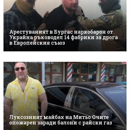
Арестуваният в Бургас наркобарон от
Украйна ръководел 14 фабрики за дрога
в Европейския съюз
Луксозният майбах на Митьо Очите
опожарен заради балони с райски газ