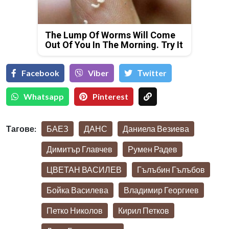
The Lump Of Worms Will Come
Out Of You In The Morning. Try It
Facebook
Viber
Тwitter
Whatsapp
Pinterest
Тагове:
БАЕЗ
ДАНС
Даниела Везиева
Димитър Главчев
Румен Радев
ЦВЕТАН ВАСИЛЕВ
Гълъбин Гълъбов
Бойка Василева
Владимир Георгиев
Петко Николов
Кирил Петков