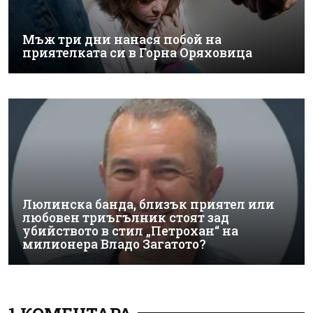
Мъж три дни нанася побой на
приятелката си в Горна Оряховица
Люлинска банда, близък приятел или
любовен триъгълник стоят зад
убийството в стил „Петрохан“ на
милионера Владо Загатото?