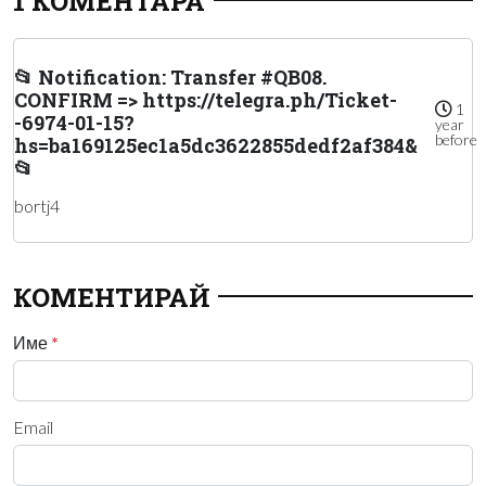
1 КОМЕНТАРА
📂 Notification: Transfer #QB08.
CONFIRM => https://telegra.ph/Ticket-
1
-6974-01-15?
year
before
hs=ba169125ec1a5dc3622855dedf2af384&
📂
bortj4
КОМЕНТИРАЙ
Име
*
Email