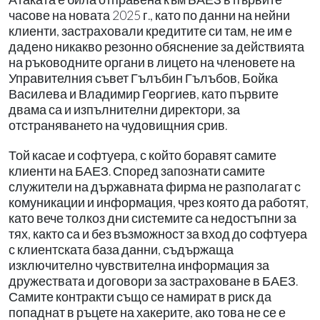
часове на новата 2025 г., като по данни на нейни
клиенти, застраховали кредитите си там, не им е
дадено никакво резонно обяснение за действията
на ръководните органи в лицето на членовете на
Управителния съвет Гълъбин Гълъбов, Бойка
Василева и Владимир Георгиев, като първите
двама са и изпълнителни директори, за
отстраняването на чудовищния срив.
Той касае и софтуера, с който боравят самите
клиенти на БАЕЗ. Според запознати самите
служители на държавната фирма не разполагат с
комуникации и информация, чрез която да работят,
като вече толкоз дни системите са недостъпни за
тях, както са и без възможност за вход до софтуера
с клиентската база данни, съдържаща
изключително чувствителна информация за
дружествата и договори за застраховане в БАЕЗ.
Самите контракти също се намират в риск да
попаднат в ръцете на хакерите, ако това не се е