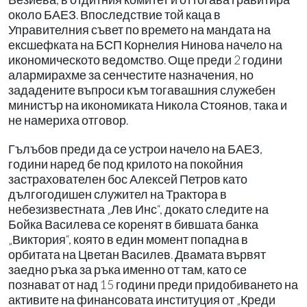
около БАЕЗ. Впоследствие той каца в
Управителния съвет по времето на мандата на
ексшефката на БСП Корнелия Нинова начело на
икономическото ведомство. Още преди 2 години
алармирахме за сенчестите назначения, но
зададените въпроси към тогавашния служебен
министър на икономиката Никола Стоянов, така и
не намериха отговор.
Гълъбов преди да се устрои начело на БАЕЗ,
години наред бе под крилото на покойния
застрахователен бос Алексей Петров като
дългогодишен служител на Трактора в
небезизвестната „Лев Инс“, докато следите на
Бойка Василева се коренят в бившата банка
„Виктория“, която в един момент попадна в
орбитата на Цветан Василев. Двамата вървят
заедно ръка за ръка именно от там, като се
познават от над 15 години преди придобиването на
активите на финансовата институция от „Креди