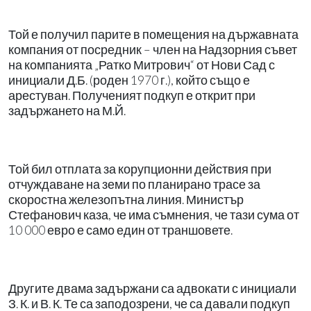
Той е получил парите в помещения на държавната
компания от посредник – член на Надзорния съвет
на компанията „Ратко Митрович“ от Нови Сад с
инициали Д.Б. (роден 1970 г.), който също е
арестуван. Полученият подкуп е открит при
задържането на М.Й.
Той бил отплата за корупционни действия при
отчуждаване на земи по планирано трасе за
скоростна железопътна линия. Министър
Стефанович каза, че има съмнения, че тази сума от
10 000 евро е само един от траншовете.
Другите двама задържани са адвокати с инициали
З. К. и В. К. Те са заподозрени, че са давали подкуп