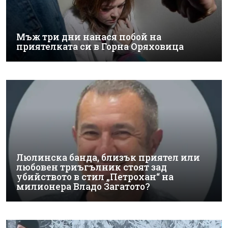
Мъж три дни нанася побой на
приятелката си в Горна Оряховица
Люлинска банда, близък приятел или
любовен триъгълник стоят зад
убийството в стил „Петрохан“ на
милионера Владо Загатото?