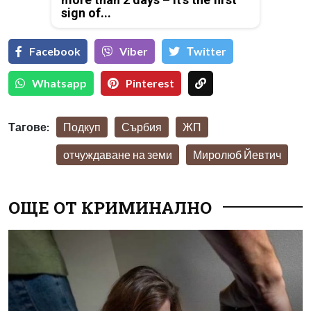
sign of...
Facebook
Viber
Тwitter
Whatsapp
Pinterest
Тагове:
Подкуп
Сърбия
ЖП
отчуждаване на земи
Миролюб Йевтич
ОЩЕ ОТ КРИМИНАЛНО