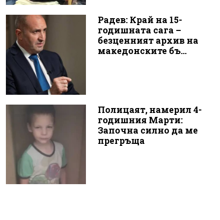
Радев: Край на 15-
годишната сага –
безценният архив на
македонските бъ...
Полицаят, намерил 4-
годишния Марти:
Започна силно да ме
прегръща