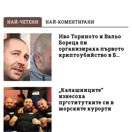
НАЙ-ЧЕТЕНИ
НАЙ-КОМЕНТИРАНИ
Иво Ториното и Вальо
Бореца ли
организираха първото
криптоубийство в Б...
„Калашниците“
изнесоха
пр*ститутките си в
морските курорти