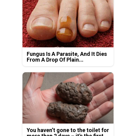
Fungus Is A Parasite, And It Dies
From A Drop Of Plain...
You haven’t gone to the toilet for
more than 2 days – it's the first