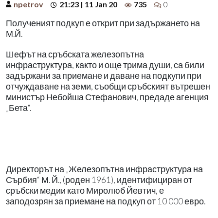
npetrov
21:23 | 11 Jan 20
735
0
Полученият подкуп е открит при задържането на
М.Й.
Шефът на сръбската железопътна
инфраструктура, както и още трима души, са били
задържани за приемане и даване на подкупи при
отчуждаване на земи, съобщи сръбският вътрешен
министър Небойша Стефанович, предаде агенция
„Бета“.
Директорът на „Железопътна инфраструктура на
Сърбия“ М. Й., (роден 1961), идентифициран от
сръбски медии като Миролюб Йевтич, е
заподозрян за приемане на подкуп от 10 000 евро.