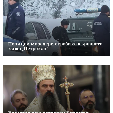
Полицаи мародери ограбиха кървавата
хижа „Петрохан“