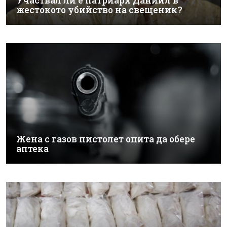
Участвал ли е патриарх Даниил в
жестокото убийство на свещеник?
Жена с газов пистолет опита да обере
аптека