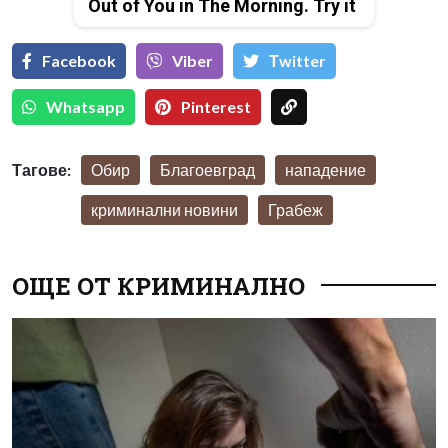
Out of You in The Morning. Try it
Facebook
Viber
Тwitter
Whatsapp
Pinterest
Тагове:
Обир
Благоевград
нападение
криминални новини
Грабеж
ОЩЕ ОТ КРИМИНАЛНО