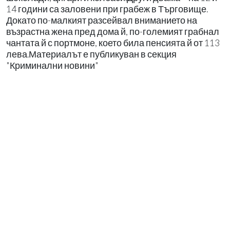
14 години са заловени при грабеж в Търговище.
Докато по-малкият разсейвал вниманието на
възрастна жена пред дома й, по-големият грабнал
чантата й с портмоне, което била пенсията й от 113
лева.Материалът е публикуван в секция
"Криминални новини"