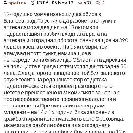
npetrov
13:06 | 05 Nov 13
637
0
12-годишно момче извърши два обира в
Благоевград. То успяло да разбие тото пункт и
аптека само за два дни.На 13 октомври
подрастващият разбил входната врата на
аптеката и откраднал оборота, равняващ се на 390
лева от касата в обекта. На 15 ктомври, той
атакувал и тото пункт, намиращ се в
непосредствена близост до Областната дирекция
на полицията в града.От там успял да открадне 50
лева. След второто нападение, той бил заловен от
служителите на реда. Инспектор от Детска
педагогическа стая е провел разговор с него.
Детето е пренасочено към Комисията за борба с
противообществените прояви за малолетни и
непълнолетни.През миналия месец двама
младежи – на 14 и 16 години, бяха заловени в
кражба от хранителен магазин в село Ореховица.
Двамата са разбили обекта и са откраднали
шоколади, цигари и колбаси.Други двама – на 12 и