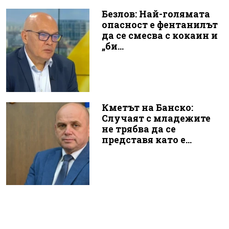
Безлов: Най-голямата
опасност е фентанилът
да се смесва с кокаин и
„би...
Кметът на Банско:
Случаят с младежите
не трябва да се
представя като е...