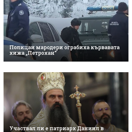
Полицаи мародери ограбиха кървавата
хижа „Петрохан“
Участвал ли е патриарх Даниил в