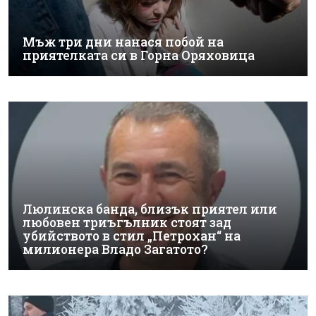
Мъж три дни нанася побой на
приятелката си в Горна Оряховица
Люлинска банда, близък приятел или
любовен триъгълник стоят зад
убийството в стил „Петрохан“ на
милионера Владо Загатото?