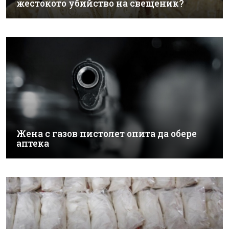
жестокото убийство на свещеник?
Жена с газов пистолет опита да обере
аптека