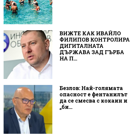
ВИЖТЕ КАК ИВАЙЛО
ФИЛИПОВ КОНТРОЛИРА
ДИГИТАЛНАТА
ДЪРЖАВА ЗАД ГЪРБА
НА П...
Безлов: Най-голямата
опасност е фентанилът
да се смесва с кокаин и
„би...