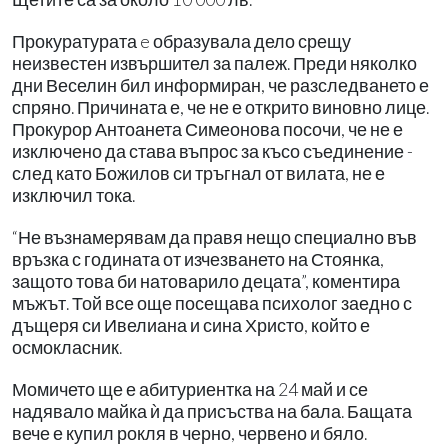
Прокуратурата e образувала дело срещу
неизвестен извършител за палеж. Преди няколко
дни Веселин бил информиран, че разследването е
спряно. Причината е, че не е открито виновно лице.
Прокурор Антоанета Симеонова посочи, че не е
изключено да става въпрос за късо съединение -
след като Божилов си тръгнал от вилата, не е
изключил тока.
“Не възнамерявам да правя нещо специално във
връзка с годината от изчезването на Стоянка,
защото това би натоварило децата”, коментира
мъжът. Той все още посещава психолог заедно с
дъщеря си Ивелиана и сина Христо, който е
осмокласник.
Момичето ще е абитуриентка на 24 май и се
надявало майка ѝ да присъства на бала. Бащата
вече е купил рокля в черно, червено и бяло.