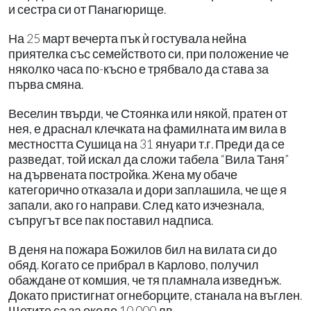
и сестра си от Панагюрище.
На 25 март вечерта пък ѝ гостувала нейна
приятелка със семейството си, при положение че
няколко часа по-късно е трябвало да става за
първа смяна.
Веселин твърди, че Стоянка или някой, пратен от
нея, е драснал клечката на фамилната им вила в
местността Сушица на 31 януари т.г. Преди да се
разведат, той искал да сложи табела “Вила Таня”
на дървената постройка. Жена му обаче
категорично отказала и дори заплашила, че ще я
запали, ако го направи. След като изчезнала,
съпругът все пак поставил надписа.
В деня на пожара Божилов бил на вилата си до
обяд. Когато се прибрал в Карлово, получил
обаждане от комшия, че тя пламнала изведнъж.
Докато пристигнат огнеборците, станала на въглен.
Щетите са за около 10 000 лв.