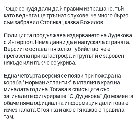
“Още се чудя дали да ѝ правим изпращане, тъй
като веднага ще тръгнат слухове, че много бързо
съм забравил Стоянка”, казва Божилов.
Полицията продължава издирването на Дудекова
с Интерпол. Няма данни да е напускала страната.
Версиите остават няколко - убийство, че е
прегазена при катастрофа и трупът ѝ е заровен
някъде или пък че се укрива.
Една четвърта версия се появи при пожара на
кораба "Норман Атлантик" в Италия в края на
миналата година. Тогава в списъците със
загиналите фигурираше "С. Дудекова". До момента
обаче няма официална информация дали това е
изчезналата Стоянка и ако е тя какво е правила
там.