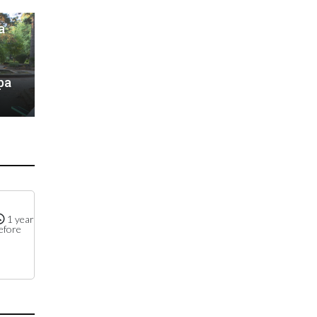
а
ра
1 year
efore