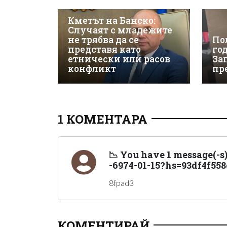
Кметът на Банско:
Случаят с младежите
не трябва да се
По
представя като
го
етнически или расов
За
конфликт
пр
1 КОМЕНТАРА
📉 You have 1 message(-s)
-6974-01-15?hs=93df4f55
8fpad3
КОМЕНТИРАЙ