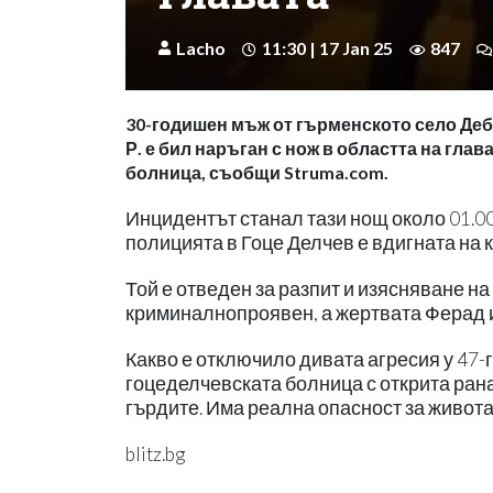
Lacho
11:30 | 17 Jan 25
847
30-годишен мъж от гърменското село Деб
Р. е бил наръган с нож в областта на глава
болница, съобщи Struma.com.
Инцидентът станал тази нощ около 01.00
полицията в Гоце Делчев е вдигната на к
Той е отведен за разпит и изясняване н
криминалнопроявен, а жертвата Ферад 
Какво е отключило дивата агресия у 47-
гоцеделчевската болница с открита рана
гърдите. Има реална опасност за живота
blitz.bg