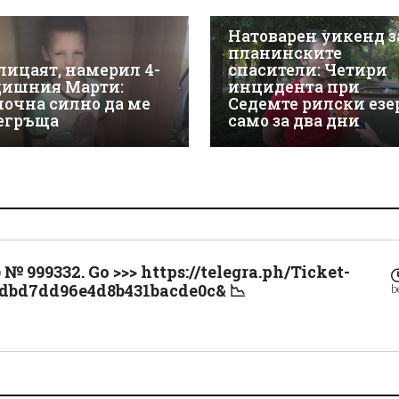
Натоварен уикенд з
планинските
лицаят, намерил 4-
спасители: Четири
дишния Марти:
инцидента при
почна силно да ме
Седемте рилски езе
егръща
само за два дни
 № 999332. Go >>> https://telegra.ph/Ticket-
8dbd7dd96e4d8b431bacde0c& 📉
b