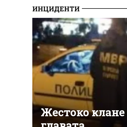
ИНЦИДЕНТИ
Жестоко клане 
главата