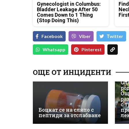
Gynecologist in Columbus:
Find
Bladder Leakage After 50
Neck
Comes Down to 1 Thing
Firs
(Stop Doing This)
Facebook
Viber
Тwitter
Whatsapp
Pinterest
ОЩЕ ОТ ИНЦИДЕНТИ
Сл
ро
Ощ
ра
с 
Боцкат се на сляпо с
пр
пептиди за отслабване
ле