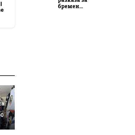
l
бремен...
he
на
00