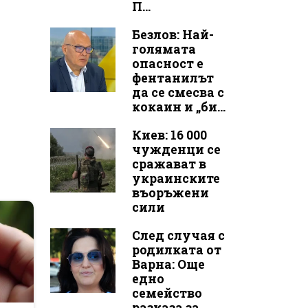
П...
Безлов: Най-
голямата
опасност е
фентанилът
да се смесва с
кокаин и „би...
Киев: 16 000
чужденци се
сражават в
украинските
въоръжени
сили
След случая с
родилката от
Варна: Още
едно
семейство
разказа за