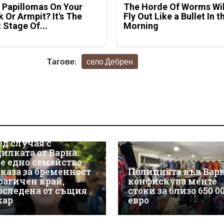
 Papillomas On Your
The Horde Of Worms Wil
 Or Armpit? It's The
Fly Out Like a Bullet In t
t Stage Of...
Morning
Тагове:
село Дебрен
ед случая с
дилката от Варна:
е едно семейство
зказа за бременност
Полицията във Вар
трагичен край,
конфискува менте
оследена от същия
стоки за близо 650 0
кар
евро