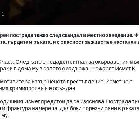
1
рен пострада тежко след скандал в местно заведение. 
та, гърдите и ръката, и с опасност за живота е настанен 
 часа. След като е подаден сигнал за окървавения мъ
рак и в дома му в селото е задържан ножарят Исмет К.
а мотивите за извършеното престъпление. Исмет не е
има кримипрояви и е осъждан.
годишния Исмет предстои да се изяснява. Пострадалия
 и фрактура на черепа, дълбоки порезни рани в ръката
 му.