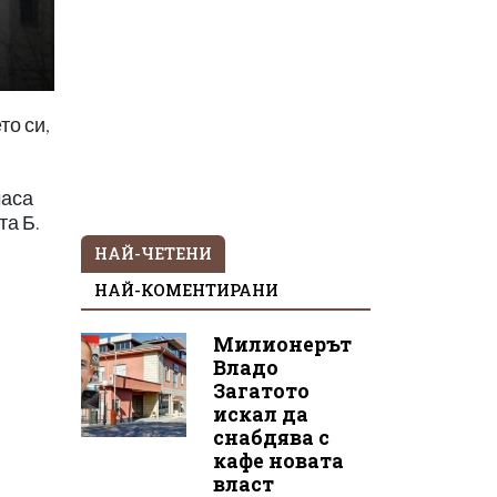
то си,
часа
та Б.
НАЙ-ЧЕТЕНИ
НАЙ-КОМЕНТИРАНИ
Милионерът
Владо
Загатото
искал да
снабдява с
кафе новата
власт