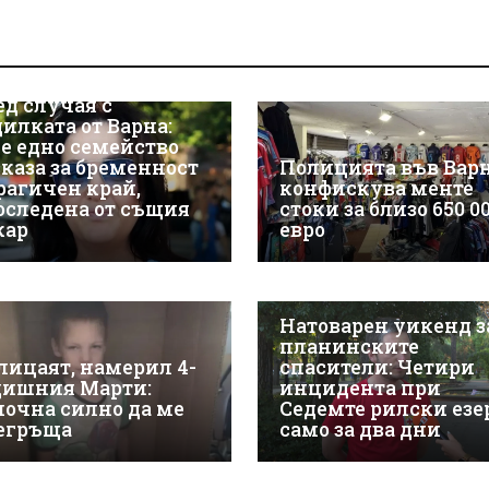
ед случая с
дилката от Варна:
е едно семейство
зказа за бременност
Полицията във Вар
трагичен край,
конфискува менте
оследена от същия
стоки за близо 650 0
кар
евро
Натоварен уикенд з
планинските
лицаят, намерил 4-
спасители: Четири
дишния Марти:
инцидента при
почна силно да ме
Седемте рилски езе
егръща
само за два дни