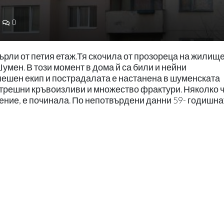
0
ърли от петия етаж.Тя скочила от прозореца на жилище
умен. В този момент в дома й са били и нейни
спешен екип и пострадалата е настанена в шуменската
ътрешни кръвоизливи и множество фрактури. Няколко 
ение, е починала. По непотвърдени данни 59- годишна