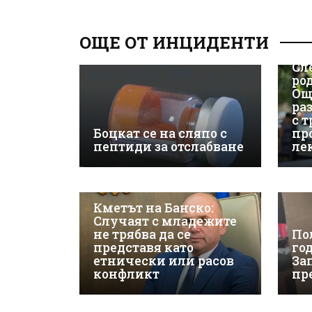
ОЩЕ ОТ ИНЦИДЕНТИ
Сл
ро
Ощ
ра
с 
Боцкат се на сляпо с
пр
пептиди за отслабване
ле
Кметът на Банско:
Случаят с младежите
не трябва да се
По
представя като
го
етнически или расов
За
конфликт
пр