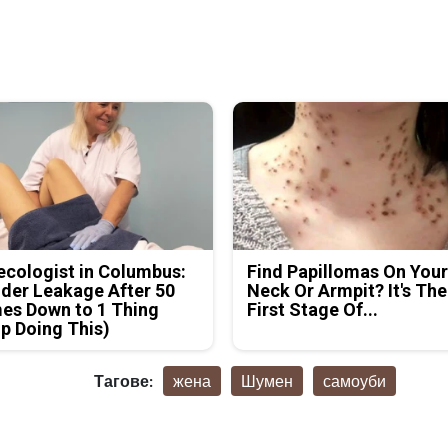
cologist in Columbus:
Find Papillomas On You
der Leakage After 50
Neck Or Armpit? It's The
es Down to 1 Thing
First Stage Of...
p Doing This)
Тагове:
жена
Шумен
самоуби