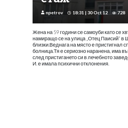
npetrov
18:31 | 30 Oct 12
728
Жена на 59 години се самоуби като се хв
намиращо се на улица „Отец Паисий“ в Ш
близки.Веднага на място е пристигнал 
болница.Тя е сериозно наранена, има в
след пристигането си в лечебното завед
И. е имала психични отклонения.