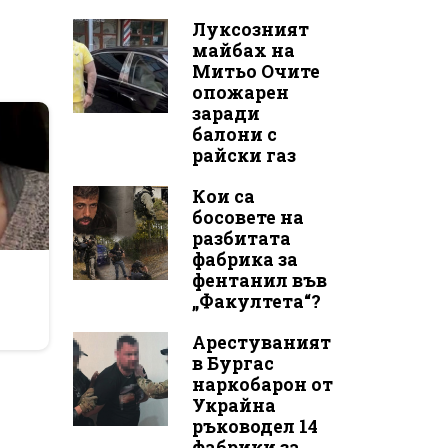
Луксозният
майбах на
Митьо Очите
опожарен
заради
балони с
райски газ
Кои са
босовете на
разбитата
фабрика за
r
фентанил във
„Факултета“?
Арестуваният
в Бургас
наркобарон от
Украйна
ръководел 14
фабрики за