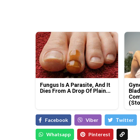
Fungus Is A Parasite, And It
Gyne
Dies From A Drop Of Plain...
Blad
Com
(Sto
Facebook
Viber
Тwitter
Whatsapp
Pinterest