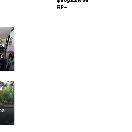
др...
на
00
а
ра