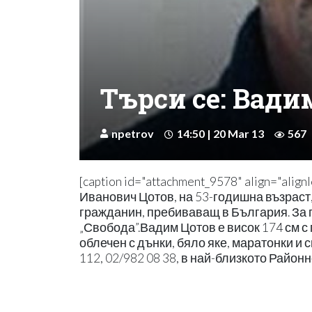
Търси се: Вад
npetrov
14:50 | 20 Mar 13
567
[caption id="attachment_9578" align="alig
Иванович Цотов, на 53-годишна възраст,
гражданин, пребиваващ в България. За п
„Свобода”.Вадим Цотов е висок 174 см с
облечен с дънки, бяло яке, маратонки и
112, 02/982 08 38, в най-близкото Район