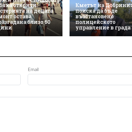
 бяха открити:
Кметът на Добрини
стерията на децата
поиска да бъде
монт остава
възстановено
разгадана близо 60
полицейското
дини
управление в града
Email