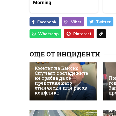
Morning
Facebook
Viber
Тwitter
Whatsapp
Pinterest
ОЩЕ ОТ ИНЦИДЕНТИ
Кметът на Банско:
Случаят с младежите
не трябва да се
По
представя като
го
етнически или расов
За
конфликт
пр
Из
пл