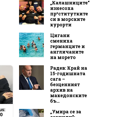
„Калашниците“
изнесоха
пр*ститутките
си в морските
курорти
Цигани
смениха
германците и
англичаните
на морето
Радев: Край на
15-годишната
сага –
безценният
архив на
македонските
бъ...
us:
„Умира се за
50