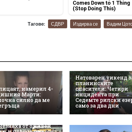
Comes Down to 1 Thing
(Stop Doing This)
Тагове:
СДВР
Издирва се
Вадим Цот
Натоварен уикенд з
планинските
лицаят, намерил 4-
спасители: Четири
дишния Марти:
инцидента при
почна силно да ме
Седемте рилски езе
егръща
само за два дни
чезнаха от оживен
аж и повече никога