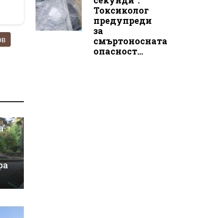
секунди“:
Токсиколог
предупреди
за
ов
смъртоносната
опасност...
а
ра