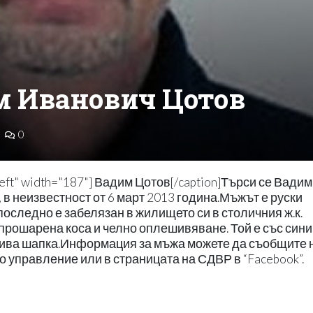
им Иванович Цотов
0
nleft" width="187"] Вадим Цотов[/caption]Търси се Вадим
 в неизвестност от 6 март 2013 година.Мъжът е руски
оследно е забелязан в жилището си в столичния ж.к.
 прошарена коса и челно оплешивяване. Той е със сини
 сива шапка.Информация за мъжа можете да съобщите н
но управление или в страницата на СДВР в “Facebook”.