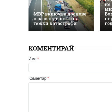
не
ми
МВР включва дронове
Бо
в разследването на
не
тежки катастрофи
го
КОМЕНТИРАЙ
Име
*
Коментар
*