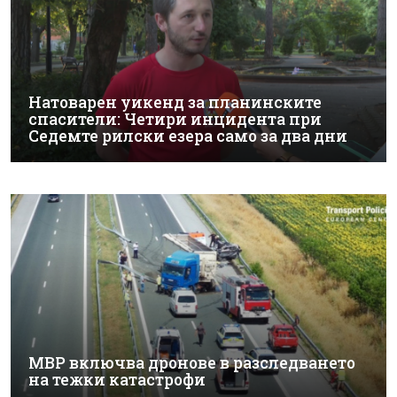
Натоварен уикенд за планинските
спасители: Четири инцидента при
Седемте рилски езера само за два дни
МВР включва дронове в разследването
на тежки катастрофи