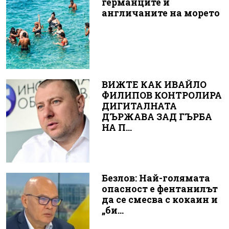
германците и
англичаните на морето
ВИЖТЕ КАК ИВАЙЛО
ФИЛИПОВ КОНТРОЛИРА
ДИГИТАЛНАТА
ДЪРЖАВА ЗАД ГЪРБА
НА П...
Безлов: Най-голямата
опасност е фентанилът
да се смесва с кокаин и
„би...