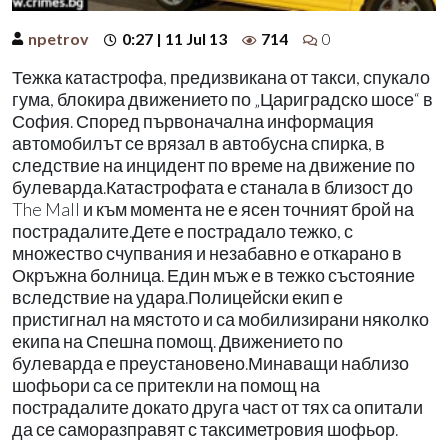
npetrov
0:27 | 11 Jul 13
714
0
Тежка катастрофа, предизвикана от такси, спукало
гума, блокира движението по „Цариградско шосе“ в
София. Според първоначална информация
автомобилът се врязал в автобусна спирка, в
следствие на инцидент по време на движение по
булеварда.Катастрофата е станала в близост до
The Mall и към момента не е ясен точният брой на
пострадалите.Дете е пострадало тежко, с
множество счупвания и незабавно е откарано в
Окръжна болница. Един мъж е в тежко състояние
вследствие на удара.Полицейски екип е
пристигнал на мястото и са мобилизирани няколко
екипа на Спешна помощ. Движението по
булеварда е преустановено.Минаващи наблизо
шофьори са се притекли на помощ на
пострадалите докато друга част от тях са опитали
да се саморазправят с таксиметровия шофьор.