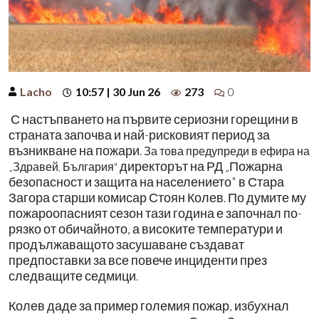
Lacho
10:57 | 30 Jun 26
273
0
С настъпването на първите сериозни горещини в
страната започва и най-рисковият период за
възникване на пожари.
За това предупреди в ефира на
директорът на РД „Пожарна
„Здравей, България"
безопасност и защита на населението" в Стара
Загора старши комисар Стоян Колев. По думите му
пожароопасният сезон тази година е започнал по-
рязко от обичайното, а високите температури и
продължаващото засушаване създават
предпоставки за все повече инциденти през
следващите седмици.
Колев даде за пример големия пожар, избухнал