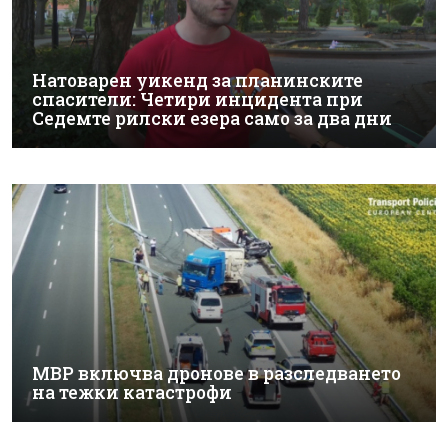
Натоварен уикенд за планинските
спасители: Четири инцидента при
Седемте рилски езера само за два дни
МВР включва дронове в разследването
на тежки катастрофи