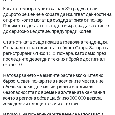
Когато температурите са над 35 градуса, най-
доброто решение е хората да избягват дейности на
открито, които могат да създадат риск от пожар.
Понякога е достатъчна една искра, за да се стигне
до сериозно бедствие, предупреди Колев.
Статистиката също показва тревожна тенденция.
От началото на годината в област Стара Загора са
регистрирани близо 1000 пожара, като само през
последните девет дни техният брой е достигнал
около 100.
Натоварването на екипите расте изключително
бързо. Освен пожарите в населените места, ние
обезпечаваме две магистрали и следим за
безопасността по време на жътвената кампания,
която в региона обхваща близо 800 000 декара
земеделски площи, посочи още той.
В помощ на пожарникарите вече се използват и