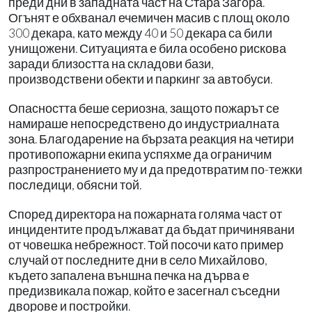
преди дни в западната част на Стара Загора.
Огънят е обхванал ечемичен масив с площ около
300 декара, като между 40 и 50 декара са били
унищожени. Ситуацията е била особено рискова
заради близостта на складови бази,
производствени обекти и паркинг за автобуси.
Опасността беше сериозна, защото пожарът се
намираше непосредствено до индустриалната
зона. Благодарение на бързата реакция на четири
противопожарни екипа успяхме да ограничим
разпространението му и да предотвратим по-тежки
последици, обясни той.
Според директора на пожарната голяма част от
инцидентите продължават да бъдат причинявани
от човешка небрежност. Той посочи като пример
случай от последните дни в село Михайлово,
където запалена външна печка на дърва е
предизвикала пожар, който е засегнал съседни
дворове и постройки.