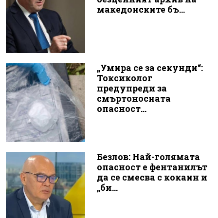
македонските бъ...
„Умира се за секунди“:
Токсиколог
предупреди за
смъртоносната
опасност...
Безлов: Най-голямата
опасност е фентанилът
да се смесва с кокаин и
„би...