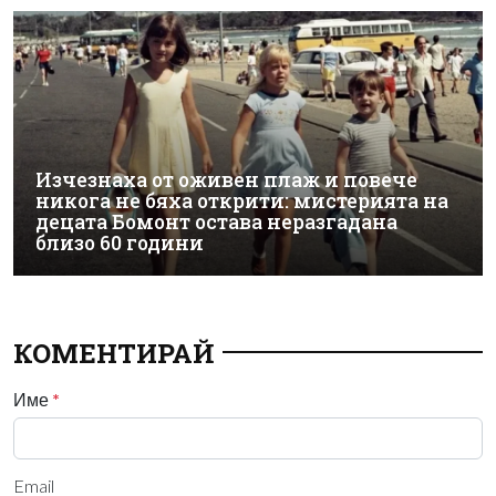
Изчезнаха от оживен плаж и повече
никога не бяха открити: мистерията на
децата Бомонт остава неразгадана
близо 60 години
КОМЕНТИРАЙ
Име
*
Email