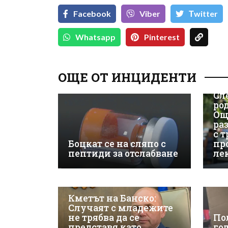
Facebook
Viber
Тwitter
Whatsapp
Pinterest
ОЩЕ ОТ ИНЦИДЕНТИ
Сл
ро
Ощ
ра
с 
Боцкат се на сляпо с
пр
пептиди за отслабване
ле
Кметът на Банско:
Случаят с младежите
не трябва да се
По
представя като
го