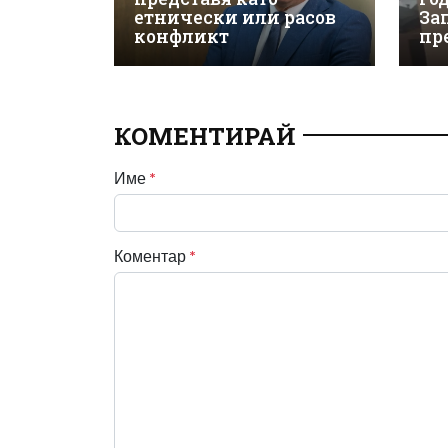
етнически или расов
За
конфликт
пр
КОМЕНТИРАЙ
Име
*
Коментар
*