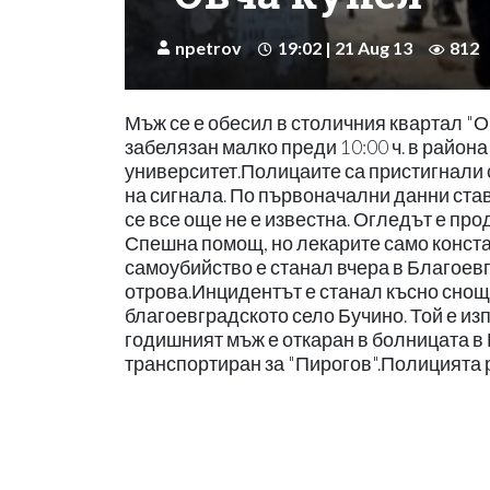
npetrov
19:02 | 21 Aug 13
812
Мъж се е обесил в столичния квартал "О
забелязан малко преди 10:00 ч. в района
университет.Полицаите са пристигнали
на сигнала. По първоначални данни ста
се все още не е известна. Огледът е пр
Спешна помощ, но лекарите само конста
самоубийство е станал вчера в Благоевг
отрова.Инцидентът е станал късно снощ
благоевградското село Бучино. Той е изп
годишният мъж е откаран в болницата в 
транспортиран за "Пирогов".Полицията 