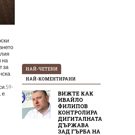
рски
ането
илия
п на
т за
НАЙ-ЧЕТЕНИ
нска
НАЙ-КОМЕНТИРАНИ
си.59-
ВИЖТЕ КАК
 е
ИВАЙЛО
ФИЛИПОВ
КОНТРОЛИРА
ДИГИТАЛНАТА
ДЪРЖАВА
ЗАД ГЪРБА НА