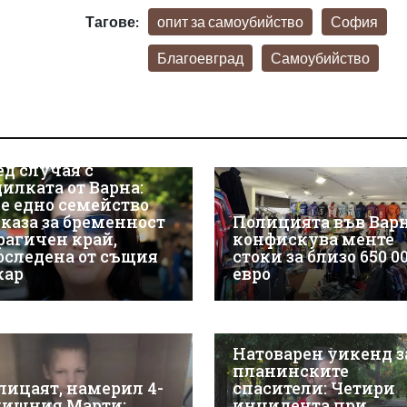
Тагове:
опит за самоубийство
София
Благоевград
Самоубийство
ед случая с
дилката от Варна:
е едно семейство
зказа за бременност
Полицията във Вар
трагичен край,
конфискува менте
оследена от същия
стоки за близо 650 0
кар
евро
Натоварен уикенд з
планинските
лицаят, намерил 4-
спасители: Четири
дишния Марти:
инцидента при