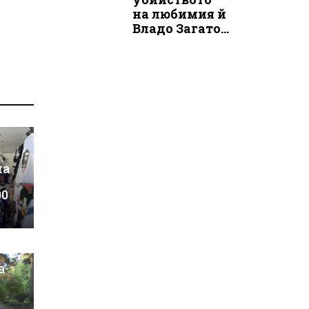
на любимия й
Владо Загато...
на
00
а