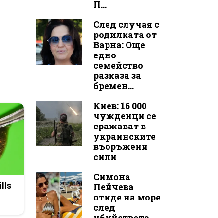
П...
След случая с
родилката от
Варна: Още
едно
семейство
разказа за
бремен...
Киев: 16 000
чужденци се
сражават в
украинските
въоръжени
сили
Симона
lls
Пейчева
отиде на море
след
убийството