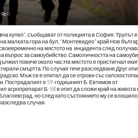
0
вча купел", съобщават от полицията в София. Трупът е
 на малката гора на бул. "Монтевидео" край Нов бълга
 своевременно на мястото на инцидента след получав
ва въпрос за самоубийство. Самоличността на самоуб
одължил повече около час.На мястото е пристигнал еки
тирали смъртта. По случая тече разследване.Друг опи
радско. Мъж се е опитал да се отрови със селскостопа
и. Пострадалият е 59-годишният Б. Евтимов от
ил агропрепарат Б-58 в опит да сложи край на живота 
Благоевград, но след като състоянието му се влошило,
разследва случая.