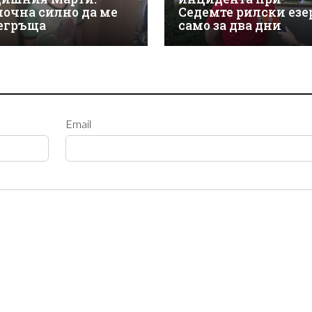
почна силно да ме
Седемте рилски езе
егръща
само за два дни
Email