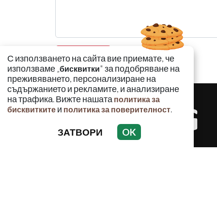
С използването на сайта вие приемате, че
използваме „
" за подобряване на
бисквитки
преживяването, персонализиране на
съдържанието и рекламите, и анализиране
на трафика. Вижте нашата
политика за
и
.
бисквитките
политика за поверителност
ЗАТВОРИ
OK
КРИМИНАЛ
Използването и публикуването на част или ц
разрешение на Медийна група Асмара ЕООД 