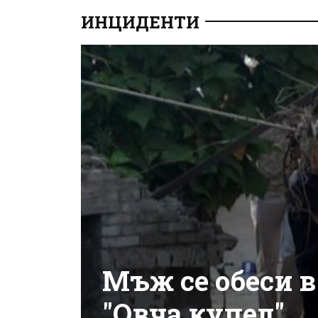
ИНЦИДЕНТИ
Мъж се обеси 
"Овча купел"