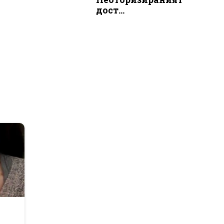
дост...
r