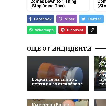
Comes Down to 1 Thing
Com
(Stop Doing This)
(Sto
Facebook
Viber
Тwitter
Whatsapp
Pinterest
ОЩЕ ОТ ИНЦИДЕНТИ
Сл
ро
Ощ
ра
с 
Боцкат се на сляпо с
пр
пептиди за отслабване
ле
Кметът на Банско: