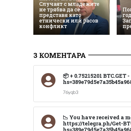
Случаят с младежите
не трябва да се
По
представя като
го
етнически или расов
За
конфликт
пр
3 КОМЕНТАРА
📦 + 0.75215201 BTC.GET -
hs=389e79d5e7a35b45a96
76yqb3
📉 You have received a me
https://telegra.ph/Get-B
hs=389e79d5e7a35b45a968