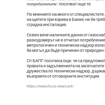
посочват още те.
потребителите",
По мнението на много от специалистите,
на щетите при взрива в Банкя, не би тр
сградна инсталация.
Освен вече наличните данни от газоснаб
разходомерът не е отчитал потребление в
метрологичен и технически надзор излез
би могъл да бъде причинен от природен 
От БАПГ посочиха още, че са предложил
правата и задълженията на засегнатите
дружества по технически надзор, държав
възприети от отговорните институции.
https://www.focus-news.net/