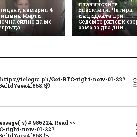
планинските
лицаят, намерил 4-
спасители: Четири
дишния Марти:
инцидента при
почна силно да ме
Седемте рилски езе
егръща
само за два дни
 https://telegra.ph/Get-BTC-right-now-01-22?
8ef1d7aea4f86& 📦
be
ssage(-s) # 986224. Read >>
TC-right-now-01-22?
ef1d7aea4f86& 📉