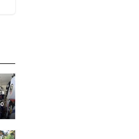
на
00
а