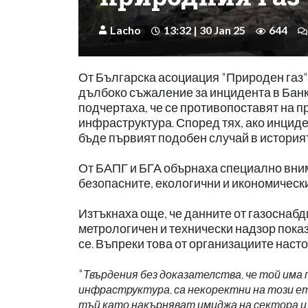
Lacho
13:32 | 30 Jan 25
644
От Българска асоциация "Природен газ" 
дълбоко съжаление за инцидента в Банкя
подчертаха, че се противопоставят на 
инфраструктура. Според тях, ако инциден
бъде първият подобен случай в историят
От БАПГ и БГА обърнаха специално внима
безопасните, екологични и икономическ
Изтъкнаха още, че данните от газоснаб
метрологичен и технически надзор показ
се. Въпреки това от организациите наст
"
Твърдения без доказателства, че той има 
инфраструктура, са некоректни на този ета
тъй като накърняват имиджа на сектора и