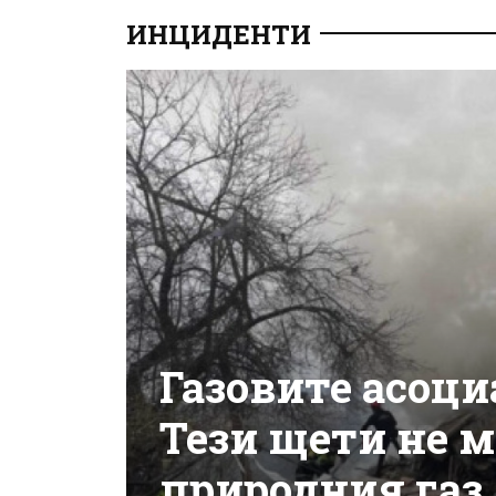
ИНЦИДЕНТИ
Газовите асоци
Тези щети не м
природния газ