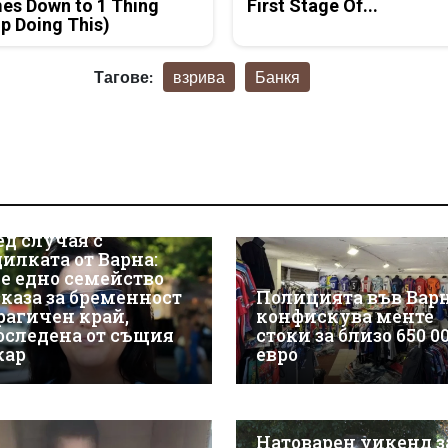
es Down to 1 Thing
First Stage Of...
p Doing This)
Тагове:
взрива
Банкя
ед случая с
дилката от Варна:
е едно семейство
зказа за бременност
Полицията във Вар
трагичен край,
конфискува менте
оследена от същия
стоки за близо 650 0
кар
евро
Натоварен уикенд з