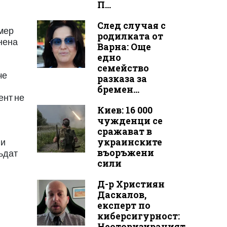
П...
След случая с
змер
родилката от
лнена
Варна: Още
едно
семейство
че
разказа за
бремен...
ент не
Киев: 16 000
чужденци се
сражават в
украинските
ни
въоръжени
ъдат
сили
Д-р Християн
Даскалов,
експерт по
киберсигурност:
Неоторизираният