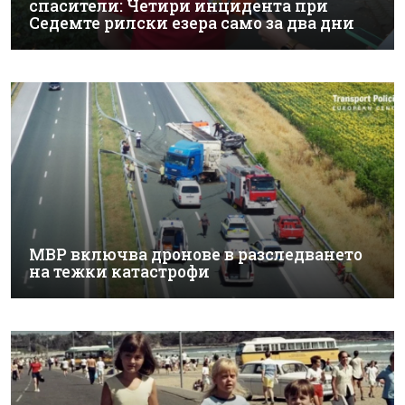
спасители: Четири инцидента при
Седемте рилски езера само за два дни
МВР включва дронове в разследването
на тежки катастрофи