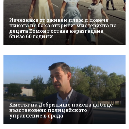
Изчезнаха от оживен плаж и повече
никога не бяха открити: мистерията на
децата Бомонт остава неразгадана
близо 60 години
Кметът на Добринище поиска да бъде
възстановено полицейското
управление в града