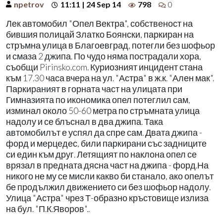
npetrov
11:11 | 24 Sep 14
798
0
Лек автомобил "Опел Вектра", собственост на
бившия полицай Златко Боянски, паркиран на
стръмна улица в Благоевград, потегли без шофьор
и смаза 2 джипа. По чудо няма пострадали хора,
съобщи Pirinsko.com. Куриозният инцидент стана
към 17.30 часа вчера на ул. "Астра" в ж.к. "Ален мак".
Паркираният в горната част на улицата при
Гимназията по икономика опел потеглил сам,
изминал около 50-60 метра по стръмната улица
надолу и се блъснал в два джипа. Така
автомобилът е успял да спре сам. Двата джипа -
форд и мерцедес, били паркирани със задниците
си един към друг. Летящият по наклона опел се
врязал в предната дясна част на джипа - форд.На
никого не му се мисли какво би станало, ако опелът
бе продължил движението си без шофьор надолу.
Улица "Астра" чрез Т-образно кръстовище излиза
на бул. "П.К.Яворов"..