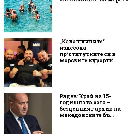
„Калашниците“
изнесоха
пр*ститутките си в
морските курорти
Радев: Край на 15-
годишната сага –
безценният архив на
македонските бъ...