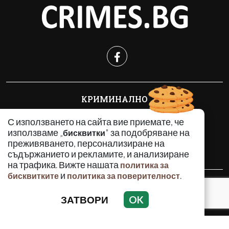
КРИМИНАЛНО
ИНЦИДЕНТИ
С използването на сайта вие приемате, че
АНАЛИЗИ
използваме „
" за подобряване на
бисквитки
ПО СВЕТА
преживяването, персонализиране на
ВОДЕЩИ ТЕМИ
съдържанието и рекламите, и анализиране
на трафика. Вижте нашата
политика за
и
.
бисквитките
политика за поверителност
Използването и публикуването на част или цялото
съдържание на Crimes.BG без разрешение на Медийна
ЗАТВОРИ
OK
група Асмара ЕООД е забранено.
© 2010 - 2026 | Crimes.BG. Всички права запазени.