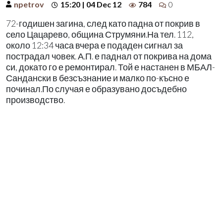
npetrov
15:20 | 04 Dec 12
784
0
72-годишен загина, след като падна от покрив в
село Цацарево, община Струмяни.На тел. 112,
около 12:34 часа вчера е подаден сигнал за
пострадал човек. А.П. е паднал от покрива на дома
си, докато го е ремонтирал. Той е настанен в МБАЛ-
Сандански в безсъзнание и малко по-късно е
починал.По случая е образувано досъдебно
производство.