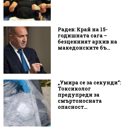
Радев: Край на 15-
годишната сага –
безценният архив на
македонските бъ...
„Умира се за секунди“:
Токсиколог
предупреди за
смъртоносната
опасност...