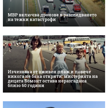
МВР включва дронове в разследването
на тежки катастрофи
Изчезнаха от оживен плаж и повече
никога не бяха открити: мистерията на
децата Бомонт остава неразгадана
близо 60 години