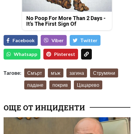
No Poop For More Than 2 Days -
It's The First Sign Of
Facebook
Viber
Тwitter
Whatsapp
Pinterest
Тагове:
Смърт
мъж
загина
Струмяни
падане
покрив
Цацарево
ОЩЕ ОТ ИНЦИДЕНТИ