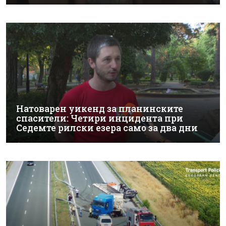
Натоварен уикенд за планинските
спасители: Четири инцидента при
Седемте рилски езера само за два дни