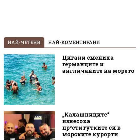
НАЙ-ЧЕТЕНИ
НАЙ-КОМЕНТИРАНИ
Цигани смениха
германците и
англичаните на морето
„Калашниците“
изнесоха
пр*ститутките си в
морските курорти