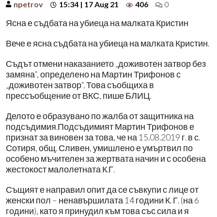
npetrov
15:34 | 17 Aug 21
406
0
Ясна е съдбата на убиеца на малката Кристин
Вече е ясна съдбата на убиеца на малката Кристин.
Съдът отмени наказанието „доживотен затвор без
замяна“, определено на Мартин Трифонов с
„доживотен затвор“. Това съобщиха в
прессъобщение от ВКС, пише БЛИЦ.
Делото е образувано по жалба от защитника на
подсъдимия.Подсъдимият Мартин Трифонов е
признат за виновен за това, че на 15.08.2019 г. в с.
Сотиря, общ. Сливен, умишлено е умъртвил по
особено мъчителен за жертвата начин и с особена
жестокост малолетната К.Г.
Същият е направил опит да се съвкупи с лице от
женски пол – ненавършилата 14 години К. Г. (на 6
години), като я принудил към това със сила и я