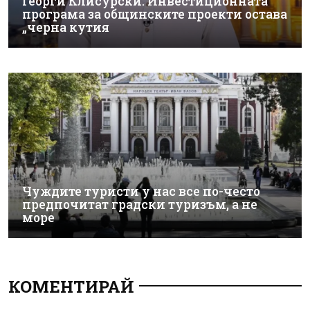
Георги Клисурски: Инвестиционната
програма за общинските проекти остава
„черна кутия
Чуждите туристи у нас все по-често
предпочитат градски туризъм, а не
море
КОМЕНТИРАЙ