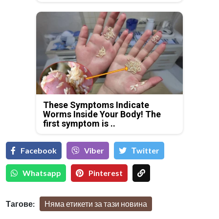
These Symptoms Indicate
Worms Inside Your Body! The
first symptom is ..
Facebook
Viber
Тwitter
Whatsapp
Pinterest
Тагове:
Няма етикети за тази новина