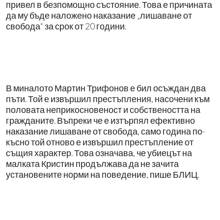
привел в безпомощно състояние. Това е причината
да му бъде наложено наказание „лишаване от
свобода“ за срок от 20 години.
В миналото Мартин Трифонов е бил осъждан два
пъти. Той е извършил престъпления, насочени към
половата неприкосновеност и собствеността на
гражданите. Въпреки че е изтърпял ефективно
наказание лишаване от свобода, само година по-
късно той отново е извършил престъпление от
същия характер. Това означава, че убиецът на
малката Кристин продължава да не зачита
установените норми на поведение, пише БЛИЦ.