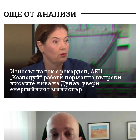
ОЩЕ ОТ АНАЛИЗИ
Износът на ток е рекорден, АЕЦ
„Козлодуй“ работи нормално въпреки
ниските нива на Дунав, увери
енергийният министър