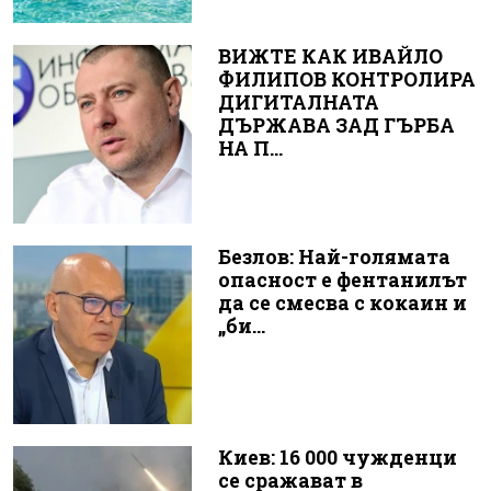
ВИЖТЕ КАК ИВАЙЛО
ФИЛИПОВ КОНТРОЛИРА
ДИГИТАЛНАТА
ДЪРЖАВА ЗАД ГЪРБА
НА П...
Безлов: Най-голямата
опасност е фентанилът
да се смесва с кокаин и
„би...
Киев: 16 000 чужденци
се сражават в