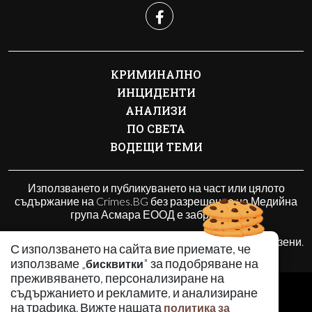
КРИМИНАЛНО
ИНЦИДЕНТИ
АНАЛИЗИ
ПО СВЕТА
ВОДЕЩИ ТЕМИ
Използването и публикуването на част или цялото
съдържание на Crimes.BG без разрешение на Медийна
група Асмара ЕООД е забранено.
© 2010 - 2026 | Crimes.BG. Всички права запазени.
С използването на сайта вие приемате, че
използваме „
" за подобряване на
бисквитки
преживяването, персонализиране на
РЕКЛАМА
съдържанието и рекламите, и анализиране
КОНТАКТИ
на трафика. Вижте нашата
политика за