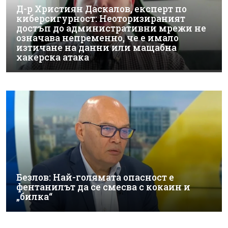
Д-р Християн Даскалов, експерт по
киберсигурност: Неоторизираният
достъп до административни мрежи не
означава непременно, че е имало
изтичане на данни или мащабна
хакерска атака
Безлов: Най-голямата опасност е
фентанилът да се смесва с кокаин и
„билка“