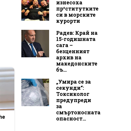
изнесоха
пр*ститутките
си в морските
курорти
Радев: Край на
15-годишната
сага –
безценният
архив на
македонските
бъ...
„Умира се за
секунди“:
Токсиколог
предупреди
за
смъртоносната
he
опасност...