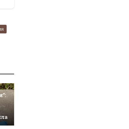
ия
и“:
ила