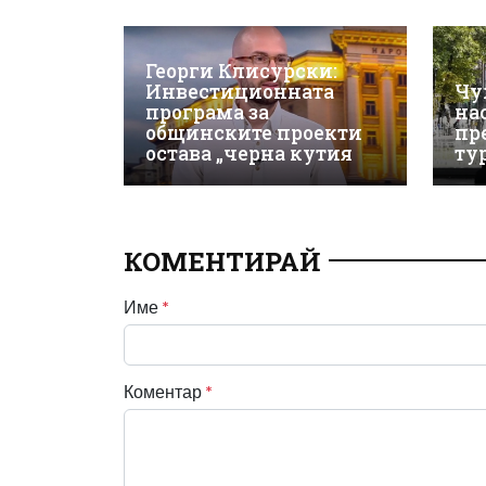
Георги Клисурски:
Инвестиционната
Чу
програма за
на
общинските проекти
пр
остава „черна кутия
ту
КОМЕНТИРАЙ
Име
*
Коментар
*