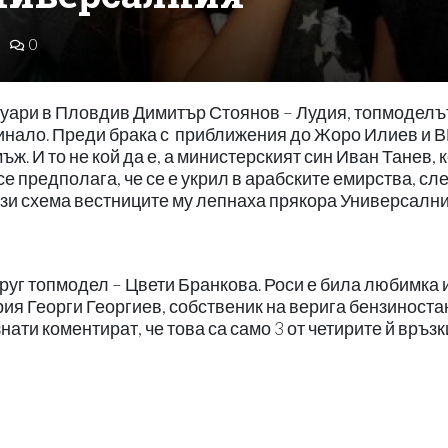
0
нуари в Пловдив Димитър Стоянов – Лудия, топмоделъ
минало. Преди брака с приближения до Жоро Илиев и 
. И то не кой да е, а министерският син Иван Танев, 
е предполага, че се е укрил в арабските емирства, сл
ази схема вестниците му лепнаха прякора Универсални
руг топмодел – Цвети Бранкова. Роси е била любимка 
ия Георги Георгиев, собственик на верига бензиноста
ати коментират, че това са само 3 от четирите й връзк