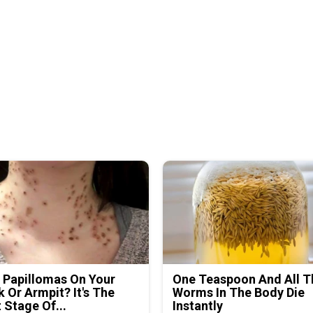
 Papillomas On Your
One Teaspoon And All T
 Or Armpit? It's The
Worms In The Body Die
t Stage Of...
Instantly