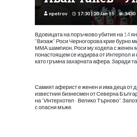
npetrov
17:30 | 20 Jan 15
3430
Вдовицата на поръчково убития на 14 я
"Визаж" Роси Черногорова крие бурно 
ММА шампион, Роси му ходела с женен мъж
понастоящем се издирва от Интерпол и с
като гръмна захарната афера. Заради т
Самият аферист е женен и има деца от д
известния бизнесмен от Северна Българ
на "Интерхотел- Велико Търново". Запозн
с опасни мъже.