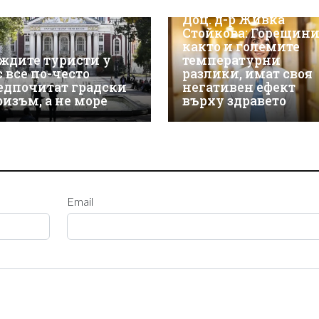
Доц. д-р Живка
Стойкова: Горещини
както и големите
ждите туристи у
температурни
с все по-често
разлики, имат своя
едпочитат градски
негативен ефект
ризъм, а не море
върху здравето
Email