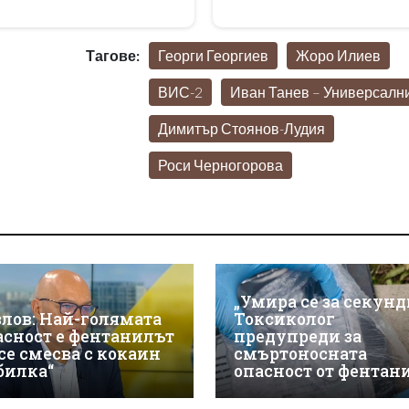
Тагове:
Георги Георгиев
Жоро Илиев
ВИС-2
Иван Танев – Универсалн
Димитър Стоянов-Лудия
Роси Черногорова
„Умира се за секунд
злов: Най-голямата
Токсиколог
асност е фентанилът
предупреди за
 се смесва с кокаин
смъртоносната
„билка“
опасност от фентан