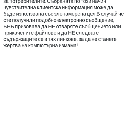
за потребителите. Събраната по този начин
чувствителна клиентска информация може да
бъде използвана със злонамерена цел.В случай че
сте получили подобно електронно съобщение,
БНБ призовава да НЕ отваряте съобщението или
прикачените файлове и да НЕ следвате
съдържащите се в тях линкове, за да не станете
жертва на компютърна измама!