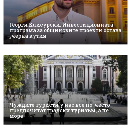
Георги Клисурски: Инвестиционната
програма за общинските проекти остава
„черна кутия
Чуждите туристи у нас все по-често
предпочитат градски туризъм, а не
море