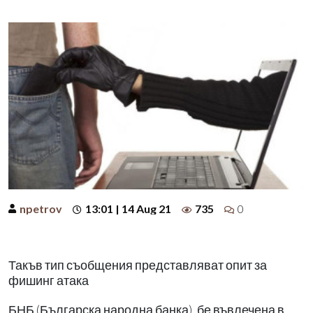
npetrov
13:01 | 14 Aug 21
735
0
Такъв тип съобщения представляват опит за
фишинг атака
БНБ (Българска народна банка), бе въвлечена в