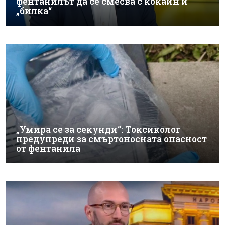
фентанилът да се смесва с кокаин и
„билка“
„Умира се за секунди“: Токсиколог
предупреди за смъртоносната опасност
от фентанила