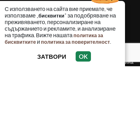
КРИМИНАЛНО
С използването на сайта вие приемате, че
ИНЦИДЕНТИ
използваме „
" за подобряване на
бисквитки
АНАЛИЗИ
преживяването, персонализиране на
съдържанието и рекламите, и анализиране
ПО СВЕТА
на трафика. Вижте нашата
политика за
ВОДЕЩИ ТЕМИ
и
.
бисквитките
политика за поверителност
ЗАТВОРИ
OK
Използването и публикуването на част или цялото
съдържание на Crimes.BG без разрешение на Медийна
група Асмара ЕООД е забранено.
© 2010 - 2026 | Crimes.BG. Всички права запазени.
РЕКЛАМА
КОНТАКТИ
ОБЩИ УСЛОВИЯ
ПОЛИТИКА ЗА ПОВЕРИТЕЛНОСТ
ПОЛИТИКА ЗА БИСКВИТКИТЕ