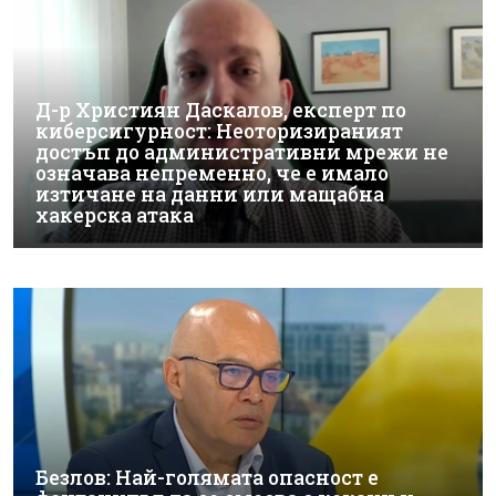
Д-р Християн Даскалов, експерт по
киберсигурност: Неоторизираният
достъп до административни мрежи не
означава непременно, че е имало
изтичане на данни или мащабна
хакерска атака
Безлов: Най-голямата опасност е