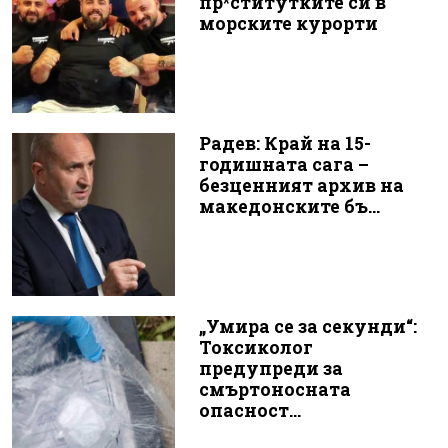
пр*ститутките си в
морските курорти
Радев: Край на 15-
годишната сага –
безценният архив на
македонските бъ...
„Умира се за секунди“:
Токсиколог
предупреди за
смъртоносната
опасност...