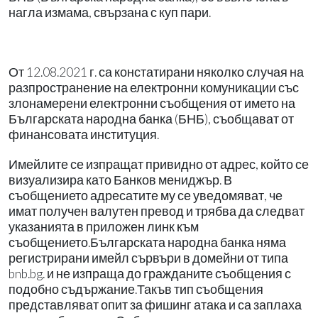
нагла измама, свързана с куп пари.
От 12.08.2021 г. са констатирани няколко случая на
разпространение на електронни комуникации със
злонамерени електронни съобщения от името на
Българската народна банка (БНБ), съобщават от
финансовата институция.
Имейлите се изпращат привидно от адрес, който се
визуализира като Банков мениджър. В
съобщението адресатите му се уведомяват, че
имат получен валутен превод и трябва да следват
указанията в приложен линк към
съобщението.Българската народна банка няма
регистрирани имейл сървъри в домейни от типа
bnb.bg. и не изпраща до гражданите съобщения с
подобно съдържание.Такъв тип съобщения
представляват опит за фишинг атака и са заплаха