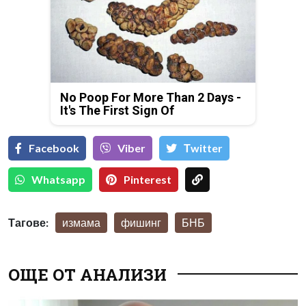
No Poop For More Than 2 Days -
It's The First Sign Of
Facebook
Viber
Тwitter
Whatsapp
Pinterest
Тагове:
измама
фишинг
БНБ
ОЩЕ ОТ АНАЛИЗИ