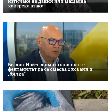
изтичане на данни или мащабна
хакерска атака
Безлов: Най-голямата опасност е
фентанилът да се смесва с кокаин и
„билка“