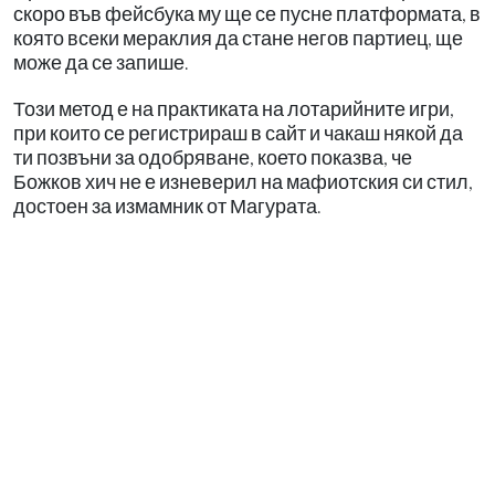
скоро във фейсбука му ще се пусне платформата, в
която всеки мераклия да стане негов партиец, ще
може да се запише.
Този метод е на практиката на лотарийните игри,
при които се регистрираш в сайт и чакаш някой да
ти позвъни за одобряване, което показва, че
Божков хич не е изневерил на мафиотския си стил,
достоен за измамник от Магурата.