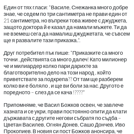
Един от тях гласи: "Василе, Снежанка много добре
знае, че седем по три сантиметра не прави един от
21 сантиметра, но въпреки това живее с джуджета,
защото доктора й е казал да намали мъжете. Ти да
не вземеш сега да намалиш джуджетата, че съвсем
ще я развалите тази приказка..".
Друг потребител пък пише: "Приказките са много
точни , действията са много далеч! Като милионер
че и милиардер колко пари дарихте за
благотворително дело на този народ , който
приветствате за подкрепа?? От там ще разберем
колко ви е боляло , и ще ви боли за нас. Другото е
поредното – слез да се кача !????"
Припомняме, че Васил Божков освен, че завлече
хазната и се укри, прави постоянно опити да клати
държавата с другите негови събратя по съдба –
Цветан Василев, Огнян Донев, Сашо Дончев, Иво
Прокопиев. В новия си пост Божков анонсира, че