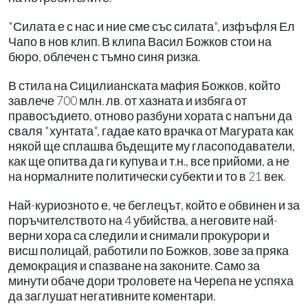
"Силата е с нас и ние сме със силата", изфъфля Ел
Чапо в нов клип. В клипа Васил Божков стои на
бюро, облечен с тъмно синя ризка.
В стила на Сицилианската мафия Божков, който
завлече 700 млн. лв. от хазната и избяга от
правосъдието, отново разбуни хората с напъни да
сваля "хунтата", гадае като врачка от Магурата как
някой ще сплашва бъдещите му гласоподаватели,
как ще опитва да ги купува и т.н., все прийоми, а не
на нормалните политически субекти и то в 21 век.
Най-куриозното е, че беглецът, който е обвинен и за
поръчителството на 4 убийства, а неговите най-
верни хора са следили и снимали прокурори и
висш полицай, работили по Божков, зове за пряка
демокрация и спазване на законите. Само за
минути обаче дори троловете на Черепа не успяха
да заглушат негативните коментари.