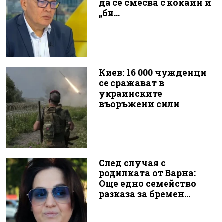
да се смесва с кокаин и
„би...
Киев: 16 000 чужденци
се сражават в
украинските
въоръжени сили
След случая с
родилката от Варна:
Още едно семейство
разказа за бремен...