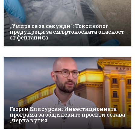
„Умира се за секунди“: Токсиколог
предупреди за смъртоносната опасност
от фентанила
Георги Клисурски: Инвестиционната
програма за общинските проекти остава
„черна кутия