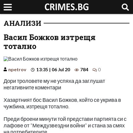
АНАЛИЗИ
Васил Божков изтрещя
тотално
npetrov
13:35 | 06 Jul 20
784
0
Дори троловете му не успяха да заглушат
негативните коментари
Хазартният бос Васил Божков, който се укрива в
чужбина, изтрещя тотално.
Преди броени минути той представи партията си с
лафове от "Междузвездни войни" и стана за смях
на потребителите.