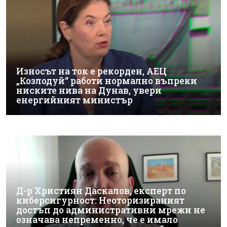
Износът на ток е рекорден, АЕЦ
„Козлодуй“ работи нормално въпреки
ниските нива на Дунав, увери
енергийният министър
Д-р Християн Даскалов, експерт по
киберсигурност: Неоторизираният
достъп до административни мрежи не
означава непременно, че е имало