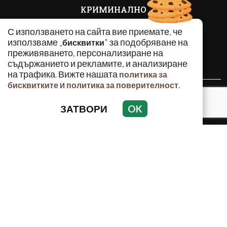
КРИМИНАЛНО
ИНЦИДЕНТИ
С използването на сайта вие приемате, че
АНАЛИЗИ
използваме „
" за подобряване на
бисквитки
ПО СВЕТА
преживяването, персонализиране на
ВОДЕЩИ ТЕМИ
съдържанието и рекламите, и анализиране
на трафика. Вижте нашата
политика за
и
.
бисквитките
политика за поверителност
Използването и публикуването на част или цялото
съдържание на Crimes.BG без разрешение на Медийна
ЗАТВОРИ
OK
група Асмара ЕООД е забранено.
© 2010 - 2026 | Crimes.BG. Всички права запазени.
РЕКЛАМА
КОНТАКТИ
ОБЩИ УСЛОВИЯ
ПОЛИТИКА ЗА ПОВЕРИТЕЛНОСТ
ПОЛИТИКА ЗА БИСКВИТКИТЕ