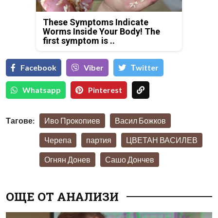
These Symptoms Indicate
Worms Inside Your Body! The
first symptom is ..
Facebook
Viber
Тwitter
Whatsapp
Pinterest
Тагове:
Иво Прокопиев
Васил Божков
Черепа
партия
ЦВЕТАН ВАСИЛЕВ
Огнян Донев
Сашо Дончев
ОЩЕ ОТ АНАЛИЗИ