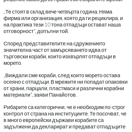
„Те стоят в склад вече четвърта година. Няма
фирма или организация, която да ги рециклира, и
на практика тези 10 тона отпадъци остават наша
отговорност", допълни той.
Според представителите на сдружението
значителна част от замърсяването идва от
търговски кораби, които изхвърлят отпадъци в
морето.
„Виждали сме кораби, след които морето остава
осеяно с отпадъци. В мрежите ни попадат опаковки
от храни, парцали, пластмаси и различни корабни
материали", заяви Панайотов.
Рибарите са категорични, че е необходим по-строг
контрол от страна на институциите. Те посочват, че
в много европейски държави корабите са
задължени да декларират и предават отпадъците