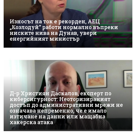
Износът на ток е рекорден, АЕЦ
„Козлодуй“ работи нормално въпреки
ниските нива на Дунав, увери
енергийният министър
Д-р Християн Даскалов, експерт по
киберсигурност: Неоторизираният
достъп до административни мрежи не
означава непременно, че е имало
изтичане на данни или мащабна
хакерска атака