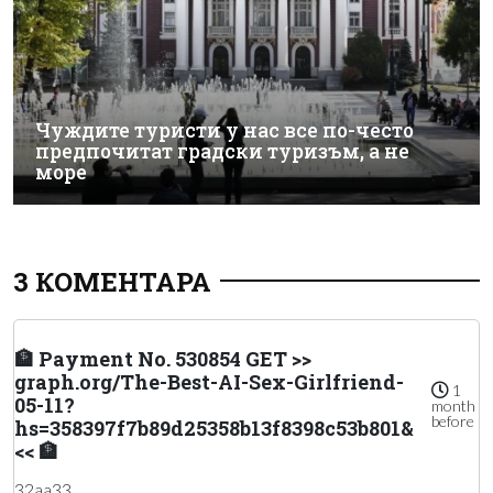
Чуждите туристи у нас все по-често
предпочитат градски туризъм, а не
море
3 КОМЕНТАРА
🏦 Payment No. 530854 GET >>
graph.org/The-Best-AI-Sex-Girlfriend-
1
05-11?
month
before
hs=358397f7b89d25358b13f8398c53b801&
<< 🏦
32aa33