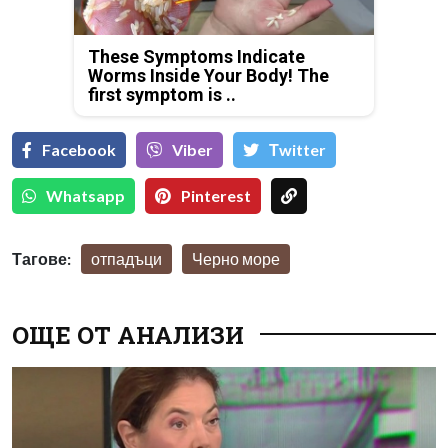
These Symptoms Indicate
Worms Inside Your Body! The
first symptom is ..
Facebook
Viber
Тwitter
Whatsapp
Pinterest
Тагове:
отпадъци
Черно море
ОЩЕ ОТ АНАЛИЗИ