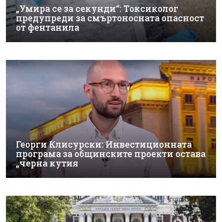
„Умира се за секунди“: Токсиколог
предупреди за смъртоносната опасност
от фентанила
Георги Клисурски: Инвестиционната
програма за общинските проекти остава
„черна кутия