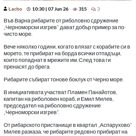
Lacho
10:30 | 07 Jun 26
315
3
Във Варна рибарите от риболовно сдружение
„Черноморски изгрев" дават добър пример за по-
чисто море.
Вече няколко години, когато влязат с корабите си в
морето, те прибират на борда всички отпадъци,
които попаднат в мрежите им. След това ги
пренасят до брега.
Рибарите събират тонове боклук от Черно море.
В инициативата участват Пламен Панайотов,
капитан на риболовен кораб, и Емил Милев,
председател на риболовно сдружение
„Черноморски изгрев".
От рибарското пристанище в квартал „Аспарухово"
Милев разказа, че рибарите редовно прибират на