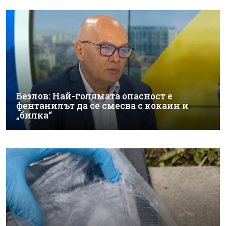
Безлов: Най-голямата опасност е
фентанилът да се смесва с кокаин и
„билка“