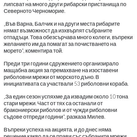
липсват на много други рибарски пристанища по
Северното Черноморие.
„Във Варна, Балчик и на други места рибарите
нямат възможност да изхвърлят събраните
отпадъци. Това обезсърчава много колеги, въпреки
желанието им да помагат за почистването на
морето", коментира той.
Преди три години сдружението организирало
мащабна акция за премахване на изоставени
риболовни мрежи от морското дъно. В
инициативата са участвали 53 риболовни кораба.
„За един сезон успяхме да извадим около 10 тона
стари мрежи. Част от тях са останали от
бракониерски риболов и от чужди риболовни
съдове отпреди години", разказа Милев.
Въпреки успеха на акцията, и до днес няма
решение какво да се прави със събраните мрежи.