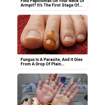
Find Papillomas On Your Neck Or
Armpit? It's The First Stage Of...
Fungus Is A Parasite, And It Dies
From A Drop Of Plain...