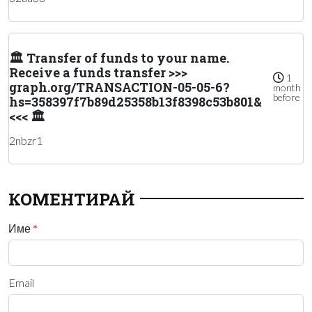
🏛️ Transfer of funds to your name.
Receive a funds transfer >>>
1
graph.org/TRANSACTION-05-05-6?
month
before
hs=358397f7b89d25358b13f8398c53b801&
<<< 🏛️
2nbzr1
КОМЕНТИРАЙ
Име
*
Email