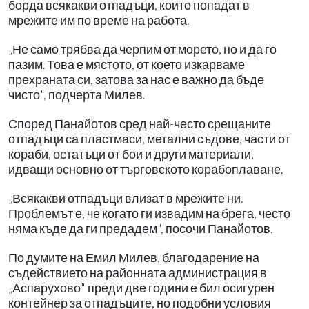
борда всякакви отпадъци, които попадат в
мрежите им по време на работа.
„Не само трябва да черпим от морето, но и да го
пазим. Това е мястото, от което изкарваме
прехраната си, затова за нас е важно да бъде
чисто", подчерта Милев.
Според Панайотов сред най-често срещаните
отпадъци са пластмаси, метални съдове, части от
кораби, остатъци от бои и други материали,
идващи основно от търговското корабоплаване.
„Всякакви отпадъци влизат в мрежите ни.
Проблемът е, че когато ги извадим на брега, често
няма къде да ги предадем", посочи Панайотов.
По думите на Емил Милев, благодарение на
съдействието на районната администрация в
„Аспарухово" преди две години е бил осигурен
контейнер за отпадъците, но подобни условия