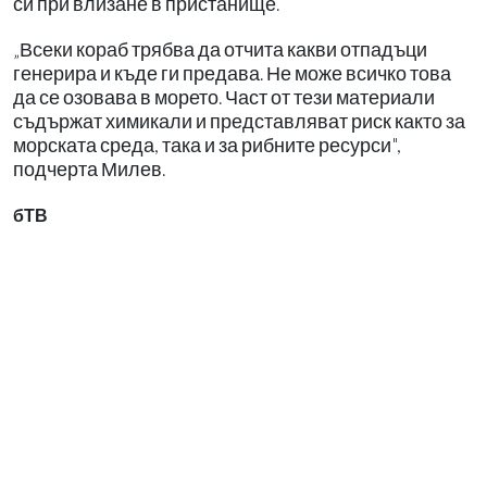
си при влизане в пристанище.
„Всеки кораб трябва да отчита какви отпадъци
генерира и къде ги предава. Не може всичко това
да се озовава в морето. Част от тези материали
съдържат химикали и представляват риск както за
морската среда, така и за рибните ресурси",
подчерта Милев.
бТВ