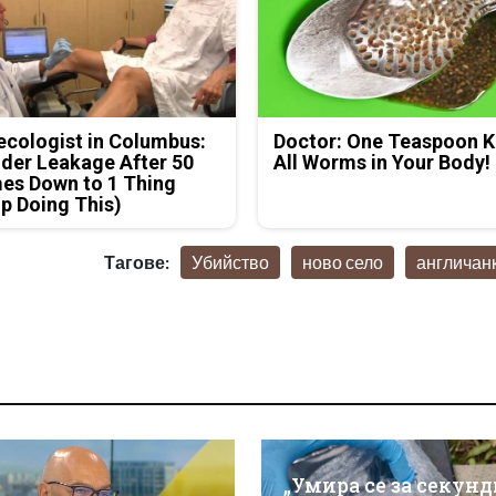
cologist in Columbus:
Doctor: One Teaspoon Ki
der Leakage After 50
All Worms in Your Body!
es Down to 1 Thing
p Doing This)
Тагове:
Убийство
ново село
англичан
„Умира се за секунд