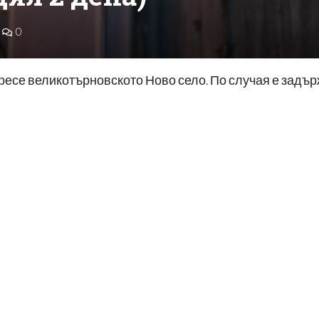
0
ресе великотърновското Ново село. По случая е задъ