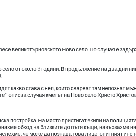
ресе великотърновското Ново село. По случая е задъ
село от около 8 години. В продължение на два дни ни
.
дят какво става с нея, които сварват там непознат мъж
те", описва случая кметът на Ново село Христо Христов
ска постройка. На място пристигат екипи на полицията
чнахме обход на близките до пътя къщи, навързахме н
мислехме, че може да познава това лице, опитният инс