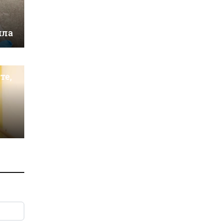
ила
те,