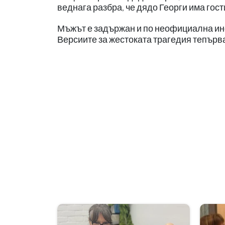
веднага разбра, че дядо Георги има гост
Мъжът е задържан и по неофициална ин
Версиите за жестоката трагедия тепърв