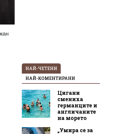
ржан
НАЙ-ЧЕТЕНИ
НАЙ-КОМЕНТИРАНИ
Цигани
смениха
германците и
англичаните
на морето
„Умира се за