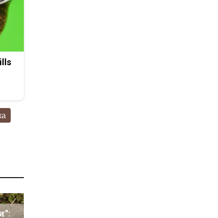
lls
ка
и“: