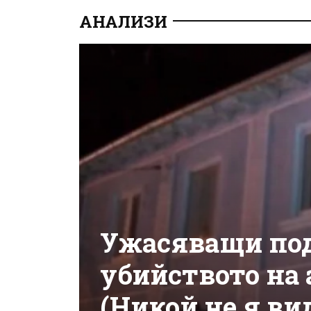
АНАЛИЗИ
Ужасяващи под
убийството на 
(Никой не я ви