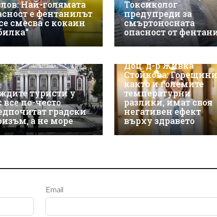
злов: Най-голямата
Токсиколог
асност е фентанилът
предупреди за
 се смесва с кокаин
смъртоносната
„билка“
опасност от фентан
Доц. д-р Живка
Стойкова: Горещини
както и големите
ждите туристи у
температурни
с все по-често
разлики, имат своя
едпочитат градски
негативен ефект
ризъм, а не море
върху здравето
Email