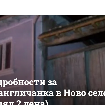
робности за
англичанка в Ново сел
дял 2 дена)