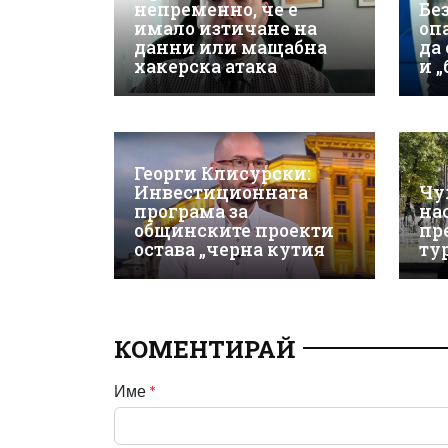
непременно, че е
Бе
имало изтичане на
оп
данни или мащабна
да
хакерска атака
и 
Георги Клисурски:
Инвестиционната
Чу
програма за
на
общинските проекти
пр
остава „черна кутия
ту
КОМЕНТИРАЙ
Име
*