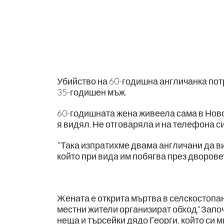
Убийство на 60-годишна англичанка пот
35-годишен мъж.
60-годишната жена живеела сама в Ново 
я видял. Не отговаряла и на телефона си
"Така изпратихме двама англичани да ви
който при вида им побягва през дворове
Жената е открита мъртва в селскостопан
местни жители организират обход."Запо
неща и търсейки дядо Георги, който си 