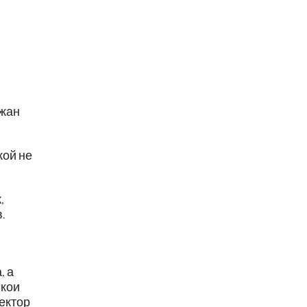
ржан
кой не
,
.
, а
якои
пектор