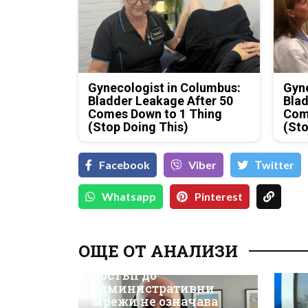
Gynecologist in Columbus:
Gyne
Bladder Leakage After 50
Blad
Comes Down to 1 Thing
Com
(Stop Doing This)
(Sto
Facebook
Viber
Тwitter
Whatsapp
Pinterest
Д-р Християн
Даскалов, експерт по
ОЩЕ ОТ АНАЛИЗИ
киберсигурност:
Неоторизираният
достъп до
административни
мрежи не означава