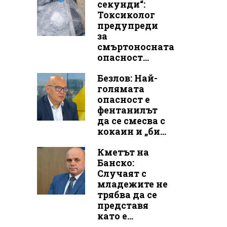
секунди“:
Токсиколог
предупреди
за
смъртоносната
опасност...
Безлов: Най-
голямата
опасност е
фентанилът
да се смесва с
кокаин и „би...
Кметът на
Банско:
Случаят с
младежите не
трябва да се
представя
като е...