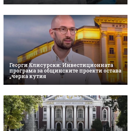
Георги Клисурски: Инвестиционната
програма за общинските проекти остава
„черна кутия