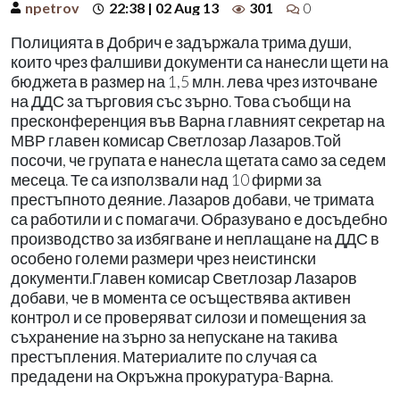
npetrov
22:38 | 02 Aug 13
301
0
Полицията в Добрич е задържала трима души,
които чрез фалшиви документи са нанесли щети на
бюджета в размер на 1,5 млн. лева чрез източване
на ДДС за търговия със зърно. Това съобщи на
пресконференция във Варна главният секретар на
МВР главен комисар Светлозар Лазаров.Той
посочи, че групата е нанесла щетата само за седем
месеца. Те са използвали над 10 фирми за
престъпното деяние. Лазаров добави, че тримата
са работили и с помагачи. Образувано е досъдебно
производство за избягване и неплащане на ДДС в
особено големи размери чрез неистински
документи.Главен комисар Светлозар Лазаров
добави, че в момента се осъществява активен
контрол и се проверяват силози и помещения за
съхранение на зърно за непускане на такива
престъпления. Материалите по случая са
предадени на Окръжна прокуратура-Варна.