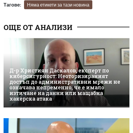
Тагове:
Няма етикети за тази новина
ОЩЕ ОТ АНАЛИЗИ
Д-р Християн Даскалов, експерт по
киберсигурност: Неоторизираният
достъп до административни мрежи не
означава непременно, че е имало
изтичане на данни или мащабна
хакерска атака