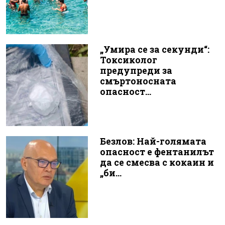
„Умира се за секунди“:
Токсиколог
предупреди за
смъртоносната
опасност...
Безлов: Най-голямата
опасност е фентанилът
да се смесва с кокаин и
„би...