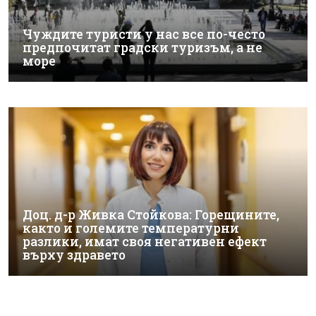
Чуждите туристи у нас все по-често
предпочитат градски туризъм, а не
море
Доц. д-р Живка Стойкова: Горещините,
както и големите температурни
разлики, имат своя негативен ефект
върху здравето