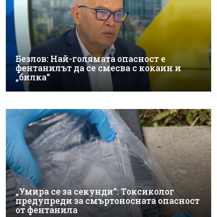
Безлов: Най-голямата опасност е
фентанилът да се смесва с кокаин и
„билка“
„Умира се за секунди“: Токсиколог
предупреди за смъртоносната опасност
от фентанила