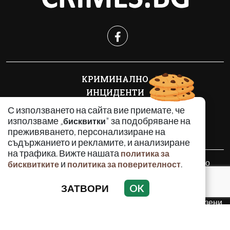
КРИМИНАЛНО
ИНЦИДЕНТИ
АНАЛИЗИ
С използването на сайта вие приемате, че
ПО СВЕТА
използваме „
" за подобряване на
бисквитки
преживяването, персонализиране на
ВОДЕЩИ ТЕМИ
съдържанието и рекламите, и анализиране
на трафика. Вижте нашата
политика за
Използването и публикуването на част или цялото
и
.
бисквитките
политика за поверителност
съдържание на Crimes.BG без разрешение на Медийна
група Асмара ЕООД е забранено.
ЗАТВОРИ
OK
© 2010 - 2026 | Crimes.BG. Всички права запазени.