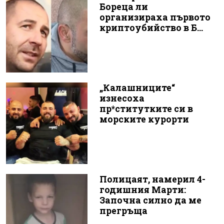
Бореца ли
организираха първото
криптоубийство в Б...
„Калашниците“
изнесоха
пр*ститутките си в
морските курорти
Полицаят, намерил 4-
годишния Марти:
Започна силно да ме
прегръща