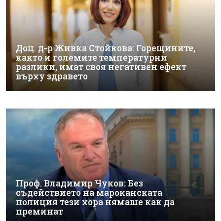
Доц. д-р Живка Стойкова: Горещините,
както и големите температурни
разлики, имат своя негативен ефект
върху здравето
Проф. Владимир Чуков: Без
съдействието на мароканската
полиция тези хора нямаше как да
преминат