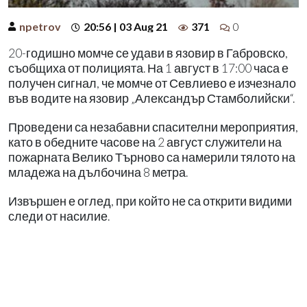
npetrov
20:56 | 03 Aug 21
371
0
20-годишно момче се удави в язовир в Габровско,
съобщиха от полицията. На 1 август в 17:00 часа е
получен сигнал, че момче от Севлиево е изчезнало
във водите на язовир „Александър Стамболийски“.
Проведени са незабавни спасителни мероприятия,
като в обедните часове на 2 август служители на
пожарната Велико Търново са намерили тялото на
младежа на дълбочина 8 метра.
Извършен е оглед, при който не са открити видими
следи от насилие.