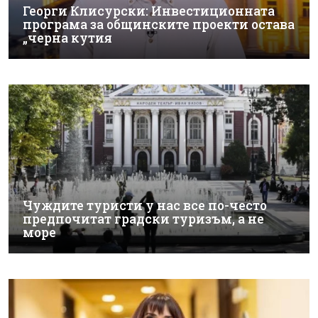
Георги Клисурски: Инвестиционната
програма за общинските проекти остава
„черна кутия
Чуждите туристи у нас все по-често
предпочитат градски туризъм, а не
море