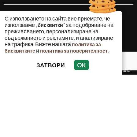
КРИМИНАЛНО
С използването на сайта вие приемате, че
ИНЦИДЕНТИ
използваме „
" за подобряване на
бисквитки
АНАЛИЗИ
преживяването, персонализиране на
съдържанието и рекламите, и анализиране
ПО СВЕТА
на трафика. Вижте нашата
политика за
ВОДЕЩИ ТЕМИ
и
.
бисквитките
политика за поверителност
ЗАТВОРИ
OK
Използването и публикуването на част или цялото
съдържание на Crimes.BG без разрешение на Медийна
група Асмара ЕООД е забранено.
© 2010 - 2026 | Crimes.BG. Всички права запазени.
РЕКЛАМА
КОНТАКТИ
ОБЩИ УСЛОВИЯ
ПОЛИТИКА ЗА ПОВЕРИТЕЛНОСТ