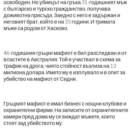
освободен. Но убиецът на гръка 31-годишният мъж
с българско и турско гражданство, получава
доживотна присъда. Заедно с него е задържан и
неговият брат, който е на 35 години. И тримата
мъже са родом от Хасково.
46-годишния гръцки мафиот е бил разследван и от
властите в Австралия. Той е участвал в схема за
трафик на дрога, чиято стойност възлиза на 13
милиона долара. Името му е изплувало и в опит за
убийство на мафиот от Сидни.
Гръцкият мафиот е имал бизнес с нощни клубове и
охранителни фирми. На записите от охранителните
камери пред дома му се виждат мъжете, които
стоят зад убийството му.