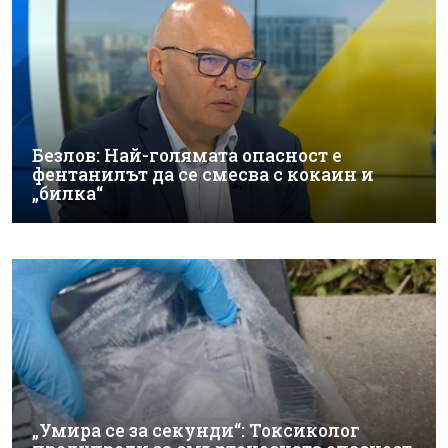
Безлов: Най-голямата опасност е
фентанилът да се смесва с кокаин и
„билка“
„Умира се за секунди“: Токсиколог