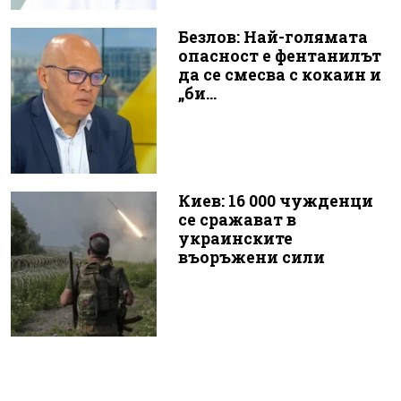
Безлов: Най-голямата
опасност е фентанилът
да се смесва с кокаин и
„би...
Киев: 16 000 чужденци
се сражават в
украинските
въоръжени сили