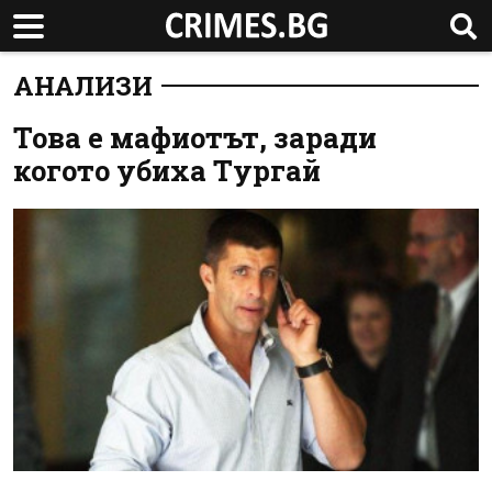
АНАЛИЗИ
Toва е мафиотът, заради
когото убиха Тургай