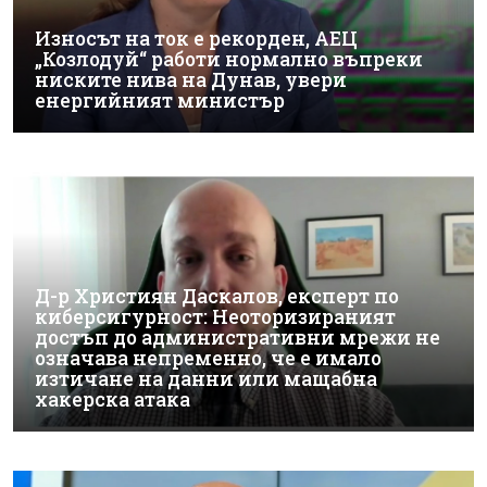
Износът на ток е рекорден, АЕЦ
„Козлодуй“ работи нормално въпреки
ниските нива на Дунав, увери
енергийният министър
Д-р Християн Даскалов, експерт по
киберсигурност: Неоторизираният
достъп до административни мрежи не
означава непременно, че е имало
изтичане на данни или мащабна
хакерска атака