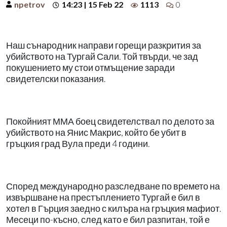
npetrov
14:23 | 15 Feb 22
1113
0
Наш сънародник направи горещи разкрития за
убийството на Тургай Сали. Той твърди, че зад
покушението му стои отмъщение заради
свидетелски показания.
Покойният ММА боец свидетелствал по делото за
убийството на Янис Макрис, който бе убит в
гръцкия град Вула преди 4 години.
Според международно разследване по времето на
извършване на престъплението Тургай е бил в
хотел в Гърция заедно с килъра на гръцкия мафиот.
Месеци по-късно, след като е бил разпитан, той е