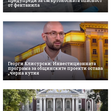
предупреди за смъртоносната опасност
от фентанила
Георги Клисурски: Инвестиционната
програма за общинските проекти остава
„черна кутия