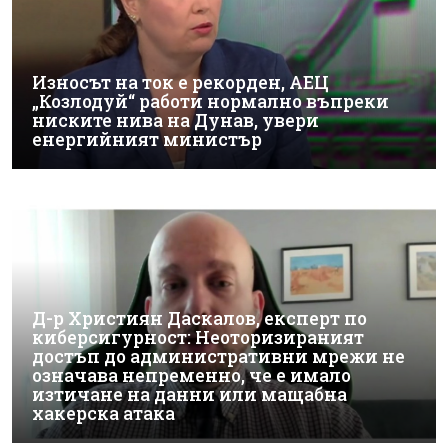
Износът на ток е рекорден, АЕЦ
„Козлодуй“ работи нормално въпреки
ниските нива на Дунав, увери
енергийният министър
Д-р Християн Даскалов, експерт по
киберсигурност: Неоторизираният
достъп до административни мрежи не
означава непременно, че е имало
изтичане на данни или мащабна
хакерска атака