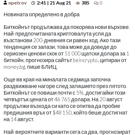
npetrov
2:41 | 21 Aug 21
385
0
Новината определено в добра
Биткойнът продължава да покорява нови върхове.
Най-предпочитаната криптовалута успя да
възстанови 200-дневния си равен ход. Ако тази
тенденция се запази, това може да доведе до
сериозен ценови скок от 51 000 щатски долара за 1
биткойн, прогнозира сайтът beincrypto, цитиран от
money.bg, пише БЛИЦ.
Още вв края на миналата седмица започна
раздвижване нагоре след затишието през лятото.
Биткойнът се повиши почти с 5%, достигайки този
четвъртък цената от 46 765 долара. На 20 август
продължи възхода си като се опитва да пробие
предишния връх от $48 150, който беше достигнат
на 14 август.
Най-вероятните варианти сега са два, прогнозират