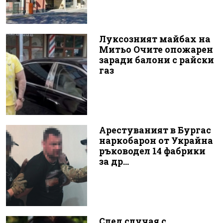
Луксозният майбах на
Митьо Очите опожарен
заради балони с райски
газ
Арестуваният в Бургас
наркобарон от Украйна
ръководел 14 фабрики
за др...
След случая с