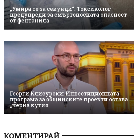
„Умира се за секунди“: Токсиколог
предупреди за смъртоносната опасност
от фентанила
Георги Клисурски: Инвестиционната
програма за общинските проекти остава
„черна кутия
КОМЕНТИРАЙ