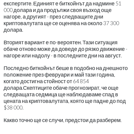
експертите. Единият е биткойнът да надмине 51
000 долара и да продължи своя възход още
нагоре, а другият - през следващите дни
криптовалутата ще се оценява на около 37 300
долара.
Вторият вариант е по-вероятен. Тази ситуация
обаче отново може да доведе до рязко движение -
нагоре или надолу - в последните дни на август.
Последно биткойнът беше в подобно на днешното
положение през февруари и май тази година,
когато достигна стойност от 64 854
долара.Скептиците обаче прогнозират, че още
следващата седмица ще наблюдаваме спад в
цената на криптовалутата, която ще падне до под
$38 000.
Какво точно ще се случи, предстои да разберем.