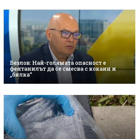
Безлов: Най-голямата опасност е
фентанилът да се смесва с кокаин и
„билка“