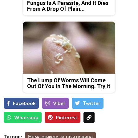
Fungus Is A Parasite, And It Dies
From A Drop Of Plain...
The Lump Of Worms Will Come
Out Of You In The Morning. Try It
Facebook
Viber
Тwitter
Whatsapp
Pinterest
Тагове:
Няма етикети за тази новина