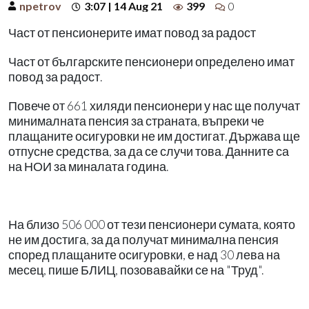
npetrov
3:07 | 14 Aug 21
399
0
Част от пенсионерите имат повод за радост
Част от българските пенсионери определено имат
повод за радост.
Повече от 661 хиляди пенсионери у нас ще получат
минималната пенсия за страната, въпреки че
плащаните осигуровки не им достигат. Държава ще
отпусне средства, за да се случи това. Данните са
на НОИ за миналата година.
На близо 506 000 от тези пенсионери сумата, която
не им достига, за да получат минимална пенсия
според плащаните осигуровки, е над 30 лева на
месец, пише БЛИЦ, позовавайки се на "Труд".