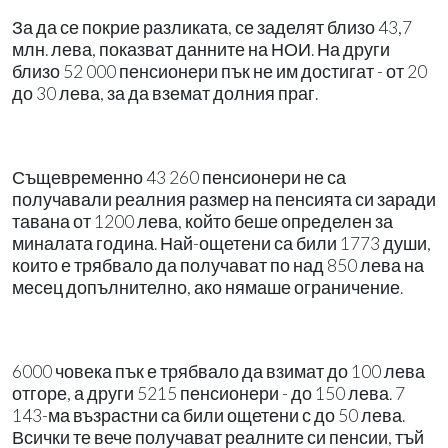
За да се покрие разликата, се заделят близо 43,7
млн. лева, показват данните на НОИ. На други
близо 52 000 пенсионери пък не им достигат - от 20
до 30 лева, за да вземат долния праг.
Същевременно 43 260 пенсионери не са
получавали реалния размер на пенсията си заради
тавана от 1200 лева, който беше определен за
миналата година. Най-ощетени са били 1773 души,
които е трябвало да получават по над 850 лева на
месец допълнително, ако нямаше ограничение.
6000 човека пък е трябвало да взимат до 100 лева
отгоре, а други 5215 пенсионери - до 150 лева. 7
143-ма възрастни са били ощетени с до 50 лева.
Всички те вече получават реалните си пенсии, тъй