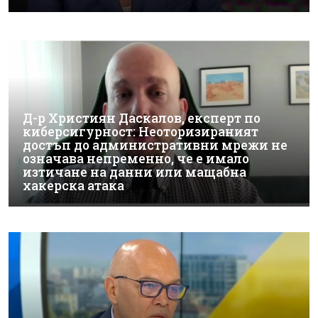
Д-р Християн Даскалов, експерт по
киберсигурност: Неоторизираният
достъп до административни мрежи не
означава непременно, че е имало
изтичане на данни или мащабна
хакерска атака