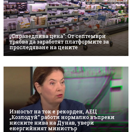
„Справедлива цена“: От септември
трябва да заработят платформите за
проследяване на цените
Износът на ток е рекорден, АЕЦ
„Козлодуй“ работи нормално въпреки
ниските нива на Дунав, увери
енергийният министър