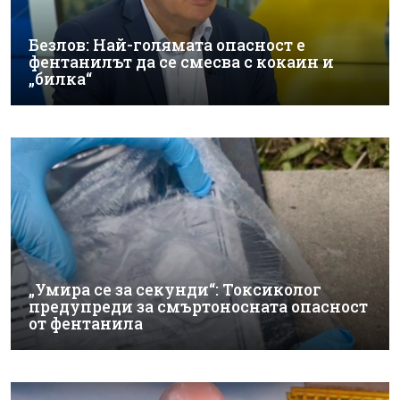
Безлов: Най-голямата опасност е
фентанилът да се смесва с кокаин и
„билка“
„Умира се за секунди“: Токсиколог
предупреди за смъртоносната опасност
от фентанила