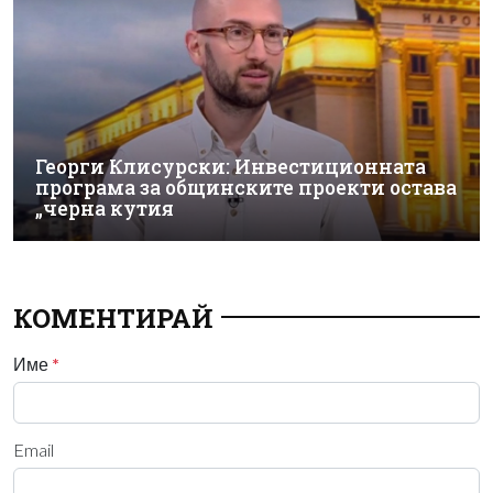
Георги Клисурски: Инвестиционната
програма за общинските проекти остава
„черна кутия
КОМЕНТИРАЙ
Име
*
Email