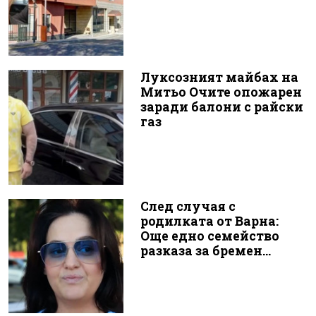
Луксозният майбах на
Митьо Очите опожарен
заради балони с райски
газ
След случая с
родилката от Варна:
Още едно семейство
разказа за бремен...