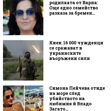
родилката от Варна:
Още едно семейство
разказа за бремен...
Киев: 16 000 чужденци
се сражават в
украинските
въоръжени сили
Симона Пейчева отиде
на море след
убийството на
любимия й Владо
Загато...