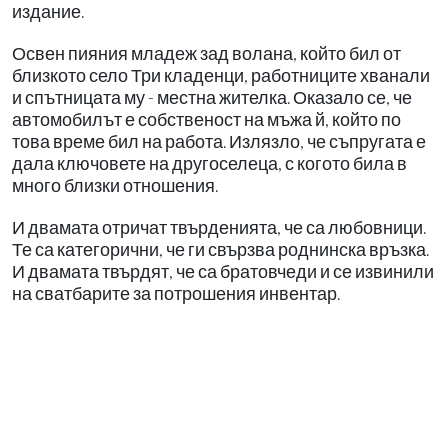
издание.
Освен пияния младеж зад волана, който бил от
близкото село Три кладенци, работниците хванали
и спътницата му - местна жителка. Оказало се, че
автомобилът е собственост на мъжа й, който по
това време бил на работа. Излязло, че съпругата е
дала ключовете на другоселеца, с когото била в
много близки отношения.
И двамата отричат твърденията, че са любовници.
Те са категорични, че ги свързва роднинска връзка.
И двамата твърдят, че са братовчеди и се извинили
на сватбарите за потрошения инвентар.