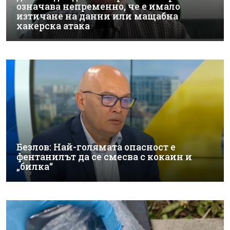
означава непременно, че е имало
изтичане на данни или мащабна
хакерска атака
Безлов: Най-голямата опасност е
фентанилът да се смесва с кокаин и
„билка“