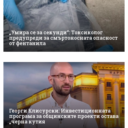
„Умира се за секунди“: Токсиколог
предупреди за смъртоносната опасност
от фентанила
Георги Клисурски: Инвестиционната
програма за общинските проекти остава
„черна кутия