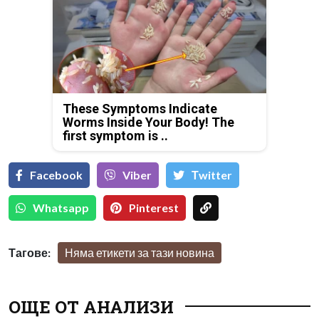
These Symptoms Indicate
Worms Inside Your Body! The
first symptom is ..
Facebook
Viber
Тwitter
Whatsapp
Pinterest
Тагове:
Няма етикети за тази новина
ОЩЕ ОТ АНАЛИЗИ