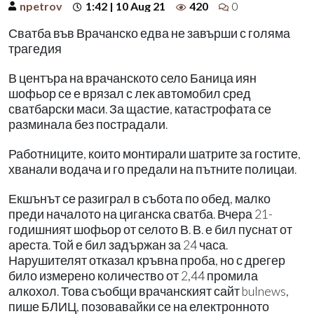
npetrov
1:42 | 10 Aug 21
420
0
Сватба във Врачанско едва не завърши с голяма
трагедия
В центъра на врачанското село Баница иян
шофьор се е врязал с лек автомобил сред
сватбарски маси. За щастие, катастрофата се
разминала без пострадали.
Работниците, които монтирали шатрите за гостите,
хванали водача и го предали на пътните полицаи.
Екшънът се разиграл в събота по обед, малко
преди началото на циганска сватба. Вчера 21-
годишният шофьор от селото В. В. е бил пуснат от
ареста. Той е бил задържан за 24 часа.
Нарушителят отказал кръвна проба, но с дрегер
било измерено количество от 2,44 промила
алкохол. Това съобщи врачанският сайт bulnews,
пише БЛИЦ, позовавайки се на електронното