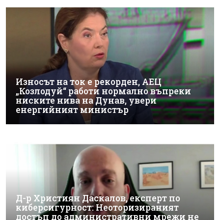
Износът на ток е рекорден, АЕЦ
„Козлодуй“ работи нормално въпреки
ниските нива на Дунав, увери
енергийният министър
Д-р Християн Даскалов, експерт по
киберсигурност: Неоторизираният
достъп до административни мрежи не