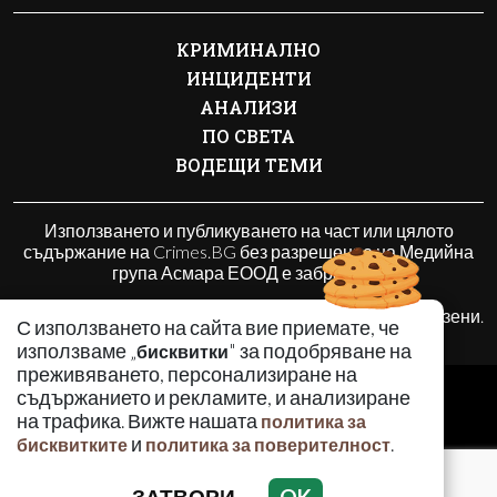
КРИМИНАЛНО
ИНЦИДЕНТИ
АНАЛИЗИ
ПО СВЕТА
ВОДЕЩИ ТЕМИ
Използването и публикуването на част или цялото
съдържание на Crimes.BG без разрешение на Медийна
група Асмара ЕООД е забранено.
© 2010 - 2026 | Crimes.BG. Всички права запазени.
С използването на сайта вие приемате, че
използваме „
" за подобряване на
бисквитки
преживяването, персонализиране на
РЕКЛАМА
съдържанието и рекламите, и анализиране
КОНТАКТИ
на трафика. Вижте нашата
политика за
и
.
бисквитките
политика за поверителност
ОБЩИ УСЛОВИЯ
ПОЛИТИКА ЗА ПОВЕРИТЕЛНОСТ
ЗАТВОРИ
OK