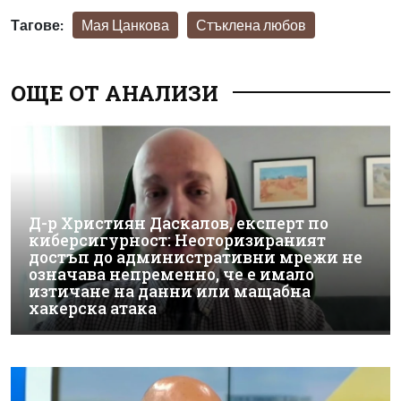
Тагове:
Мая Цанкова
Стъклена любов
ОЩЕ ОТ АНАЛИЗИ
Д-р Християн Даскалов, експерт по
киберсигурност: Неоторизираният
достъп до административни мрежи не
означава непременно, че е имало
изтичане на данни или мащабна
хакерска атака