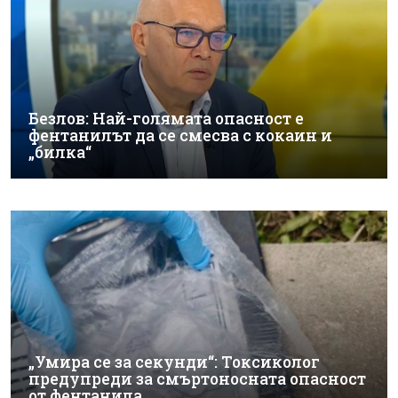
Безлов: Най-голямата опасност е
фентанилът да се смесва с кокаин и
„билка“
„Умира се за секунди“: Токсиколог
предупреди за смъртоносната опасност
от фентанила