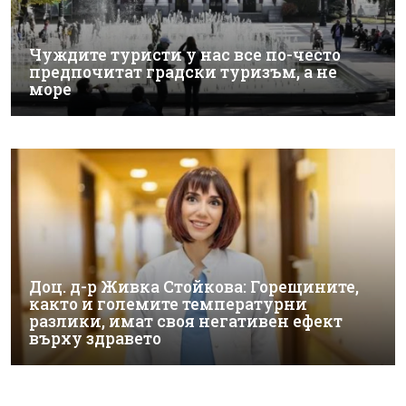
Чуждите туристи у нас все по-често
предпочитат градски туризъм, а не
море
Доц. д-р Живка Стойкова: Горещините,
както и големите температурни
разлики, имат своя негативен ефект
върху здравето