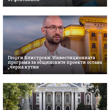
Георги Клисурски: Инвестиционната
програма за общинските проекти остава
„черна кутия