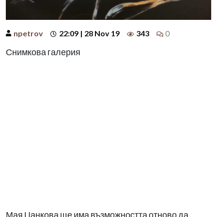
npetrov
22:09 | 28 Nov 19
343
0
Снимкова галерия
Мая Цанкова ще има възможността отново да