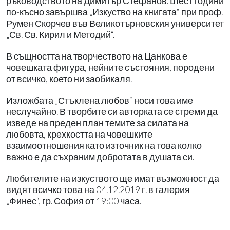
ръководството на Димитър Стефанов. Шест години
по-късно завършва „Изкуство на книгата“ при проф.
Румен Скорчев във Великотърновския университет
„Св. Св. Кирил и Методий“.
В същността на творчеството на Цанкова е
човешката фигура, нейните състояния, породени
от всичко, което ни заобикаля.
Изложбата „Стъклена любов“ носи това име
неслучайно. В творбите си авторката се стреми да
изведе на преден план темите за силата на
любовта, крехкостта на човешките
взаимоотношения като източник на това колко
важно е да съхраним добротата в душата си.
Любителите на изкуството ще имат възможност да
видят всичко това на 04.12.2019 г. в галерия
„Финес“, гр. София от 19:00 часа.