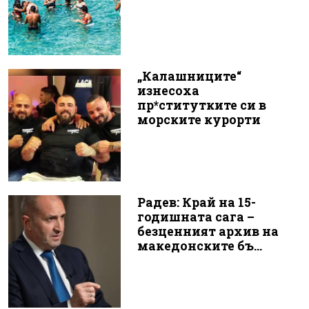
„Калашниците“
изнесоха
пр*ститутките си в
морските курорти
Радев: Край на 15-
годишната сага –
безценният архив на
македонските бъ...