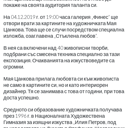
покаже на своята аудитория таланта си.
На 04.12.2019 г. от 19:00 часа галерия „Финес“ ще
отвори врати за картините на художничката Мая
Цанкова. Това ще се случи посредством специална
изложба, озаглавена „Стъклена любов“.
В нея са включени над 40 живописни творби,
подбрани със смесена техника специално за тази
експозиция. Очакванията на изкуствоведите са
огромни.
Мая Цанкова прилага любовта си към живописта
не само в картините си, но и като интериорен
дизайнер. Тя се занимава с това от години, при това
доста успешно.
Средното си образование художничката получава
през 1996 г. в Националната Художествена
Гимназия за изящни изкуства „Илия Петров, под