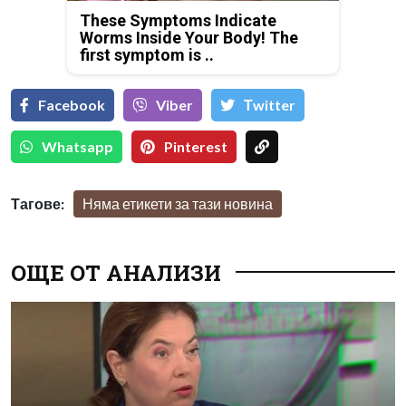
These Symptoms Indicate
Worms Inside Your Body! The
first symptom is ..
Facebook
Viber
Тwitter
Whatsapp
Pinterest
Тагове:
Няма етикети за тази новина
ОЩЕ ОТ АНАЛИЗИ