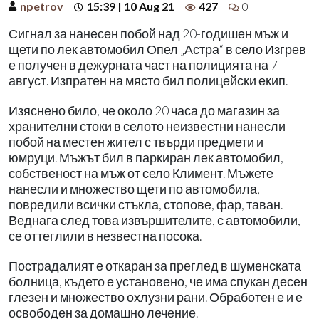
npetrov
15:39 | 10 Aug 21
427
0
Сигнал за нанесен побой над 20-годишен мъж и
щети по лек автомобил Опел „Астра“ в село Изгрев
е получен в дежурната част на полицията на 7
август. Изпратен на място бил полицейски екип.
Изяснено било, че около 20 часа до магазин за
хранителни стоки в селото неизвестни нанесли
побой на местен жител с твърди предмети и
юмруци. Мъжът бил в паркиран лек автомобил,
собственост на мъж от село Климент. Мъжете
нанесли и множество щети по автомобила,
повредили всички стъкла, стопове, фар, таван.
Веднага след това извършителите, с автомобили,
се оттеглили в незвестна посока.
Пострадалият е откаран за преглед в шуменската
болница, където е установено, че има спукан десен
глезен и множество охлузни рани. Обработен е и е
освободен за домашно лечение.