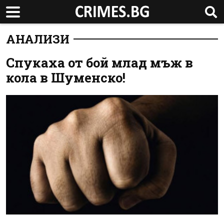
АНАЛИЗИ
Спукаха от бой млад мъж в
кола в Шуменско!