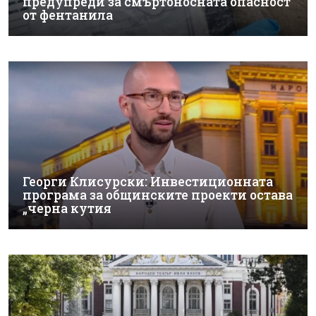
предупреди за смъртоносната опасност
от фентанила
Георги Клисурски: Инвестиционната
програма за общинските проекти остава
„черна кутия