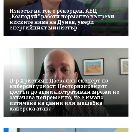
Износът на ток е рекорден, АЕЦ
„Козлодуй“ работи нормално въпреки
ниските нива на Дунав, увери
енергийният министър
Д-р Християн Даскалов, експерт по
киберсигурност: Неоторизираният
достъп до административни мрежи не
означава непременно, че е имало
изтичане на данни или мащабна
хакерска атака