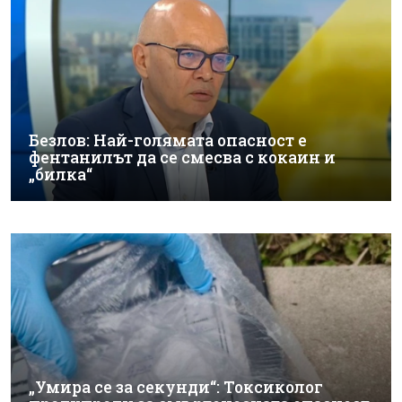
Безлов: Най-голямата опасност е
фентанилът да се смесва с кокаин и
„билка“
„Умира се за секунди“: Токсиколог