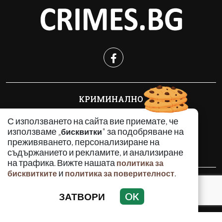
КРИМИНАЛНО
ИНЦИДЕНТИ
С използването на сайта вие приемате, че
АНАЛИЗИ
използваме „
" за подобряване на
бисквитки
ПО СВЕТА
преживяването, персонализиране на
ВОДЕЩИ ТЕМИ
съдържанието и рекламите, и анализиране
на трафика. Вижте нашата
политика за
и
.
бисквитките
политика за поверителност
Използването и публикуването на част или цялото
съдържание на Crimes.BG без разрешение на Медийна
ЗАТВОРИ
OK
група Асмара ЕООД е забранено.
© 2010 - 2026 | Crimes.BG. Всички права запазени.