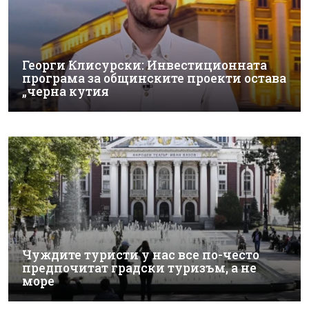
Георги Клисурски: Инвестиционната
програма за общинските проекти остава
„черна кутия
Чуждите туристи у нас все по-често
предпочитат градски туризъм, а не
море