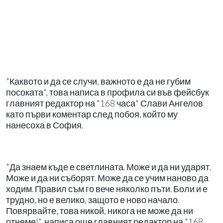
"Каквото и да се случи, важното е да не губим
посоката", това написа в профила си във фейсбук
главният редактор на "168 часа" Слави Ангелов
като първи коментар след побоя, който му
нанесоха в София.
"Да знаем къде е светлината. Може и да ни ударят.
Може и да ни съборят. Може да се учим наново да
ходим. Правил съм го вече няколко пъти. Боли и е
трудно, но е велико, защото е ново начало.
Повярвайте, това никой, никога не може да ни
отнеме!", написа още главният редактор на "168