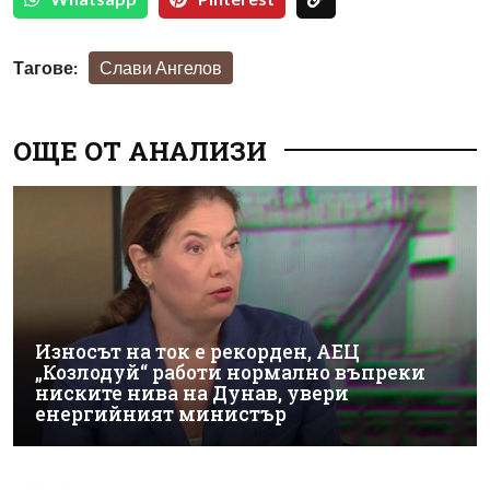
Тагове:
Слави Ангелов
ОЩЕ ОТ АНАЛИЗИ
Износът на ток е рекорден, АЕЦ
„Козлодуй“ работи нормално въпреки
ниските нива на Дунав, увери
енергийният министър