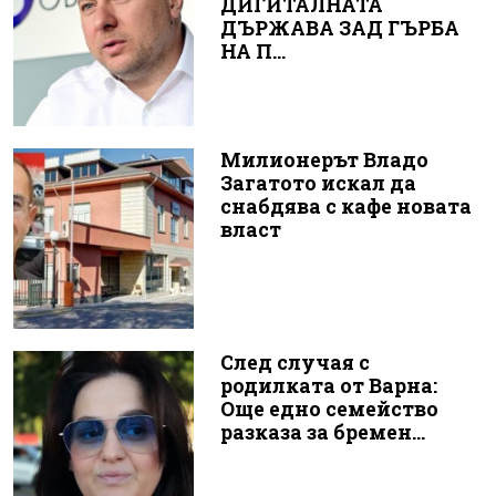
ДИГИТАЛНАТА
ДЪРЖАВА ЗАД ГЪРБА
НА П...
Милионерът Владо
Загатото искал да
снабдява с кафе новата
власт
След случая с
родилката от Варна:
Още едно семейство
разказа за бремен...