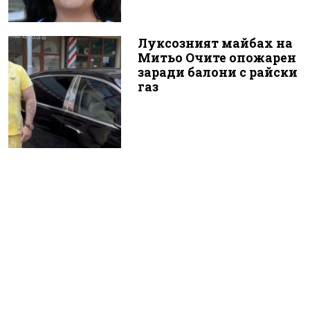
Луксозният майбах на
Митьо Очите опожарен
заради балони с райски
газ