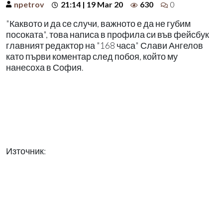
npetrov
21:14 | 19 Mar 20
630
0
"Каквото и да се случи, важното е да не губим
посоката", това написа в профила си във фейсбук
главният редактор на "168 часа" Слави Ангелов
като първи коментар след побоя, който му
нанесоха в София.
Източник: