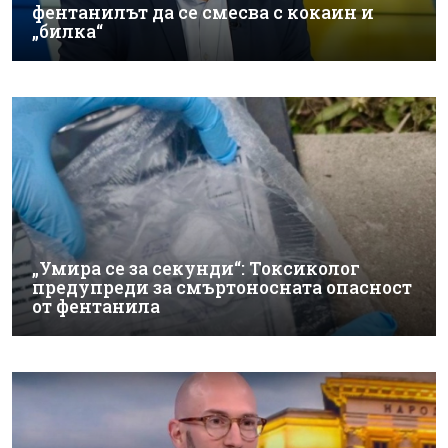
фентанилът да се смесва с кокаин и
„билка“
„Умира се за секунди“: Токсиколог
предупреди за смъртоносната опасност
от фентанила