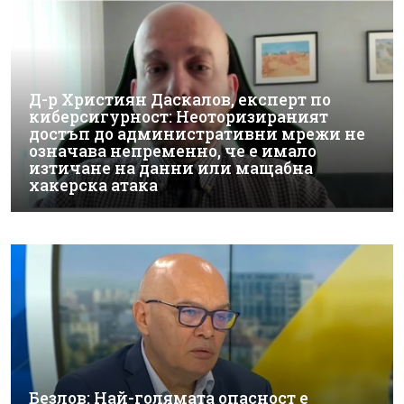
Д-р Християн Даскалов, експерт по
киберсигурност: Неоторизираният
достъп до административни мрежи не
означава непременно, че е имало
изтичане на данни или мащабна
хакерска атака
Безлов: Най-голямата опасност е