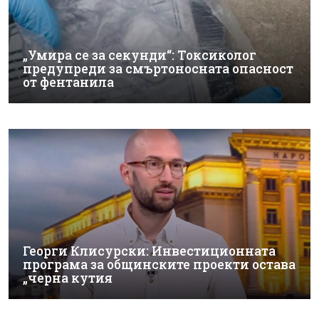
„Умира се за секунди“: Токсиколог
предупреди за смъртоносната опасност
от фентанила
Георги Клисурски: Инвестиционната
програма за общинските проекти остава
„черна кутия