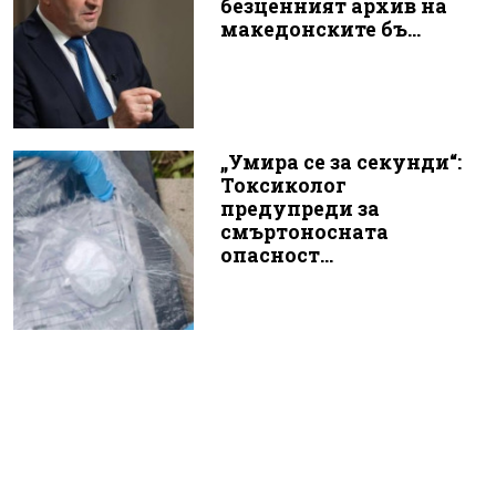
безценният архив на
македонските бъ...
„Умира се за секунди“:
Токсиколог
предупреди за
смъртоносната
опасност...