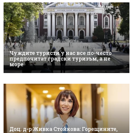
Чуждите туристи у нас все по-често
предпочитат градски туризъм, а не
море
Доц. д-р Живка Стойкова: Горещините,