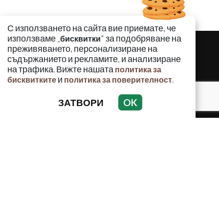
С използването на сайта вие приемате, че
използваме „
" за подобряване на
бисквитки
преживяването, персонализиране на
съдържанието и рекламите, и анализиране
на трафика. Вижте нашата
политика за
и
.
бисквитките
политика за поверителност
ЗАТВОРИ
OK
КРИМИНАЛНО
ИНЦИДЕНТИ
АНАЛИЗИ
ПО СВЕТА
ВОДЕЩИ ТЕМИ
Използването и публикуването на част или цялото