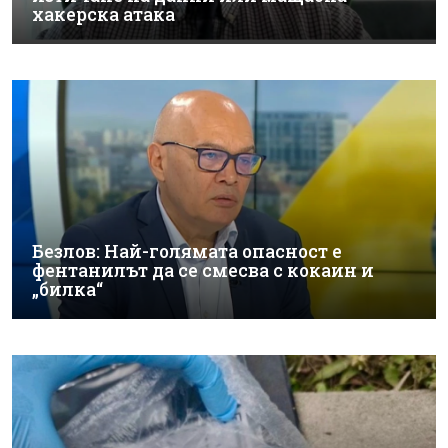
хакерска атака
Безлов: Най-голямата опасност е
фентанилът да се смесва с кокаин и
„билка“