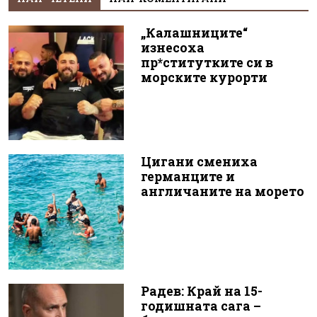
„Калашниците“
изнесоха
пр*ститутките си в
морските курорти
Цигани смениха
германците и
англичаните на морето
Радев: Край на 15-
годишната сага –