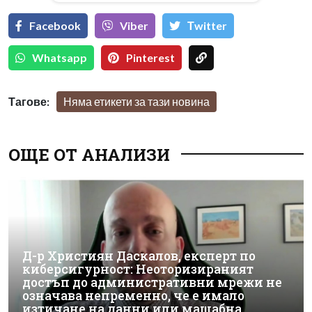
Facebook
Viber
Тwitter
Whatsapp
Pinterest
Тагове:
Няма етикети за тази новина
ОЩЕ ОТ АНАЛИЗИ
Д-р Християн Даскалов, експерт по
киберсигурност: Неоторизираният
достъп до административни мрежи не
означава непременно, че е имало
изтичане на данни или мащабна