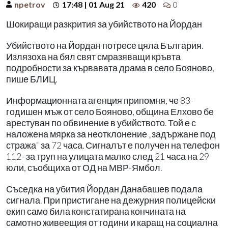
npetrov
17:48 | 01 Aug 21
420
0
Шокиращи разкрития за убийството на Йордан
Убийството на Йордан потресе цяла България.
Излязоха на бял свят смразяващи кръвта
подробности за кървавата драма в село Бояново,
пише БЛИЦ.
Информационната агенция припомня, че 83-
годишен мъж от село Бояново, община Елхово бе
арестуван по обвинение в убийството. Той е с
наложена мярка за неотклонение „задържане под
стража“ за 72 часа. Сигналът е получен на телефон
112- за труп на улицата малко след 21 часа на 29
юли, съобщиха от ОД на МВР-Ямбол.
Съседка на убития Йордан Данабашев подала
сигнала. При пристигане на дежурния полицейски
екип само била констатирана кончината на
самотно живеещия от години и каращ на социална