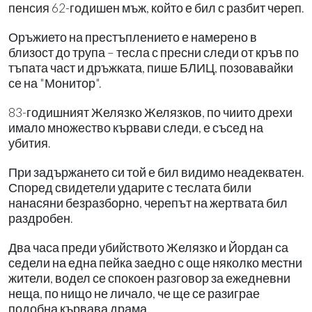
пенсия 62-годишен мъж, който е бил с разбит череп.
Оръжието на престъплението е намерено в
близост до трупа – тесла с пресни следи от кръв по
тъпата част и дръжката, пише БЛИЦ, позовавайки
се на "Монитор".
83-годишният Желязко Желязков, по чиито дрехи
имало множество кървави следи, е съсед на
убития.
При задържането си той е бил видимо неадекватен.
Според свидетели ударите с теслата били
нанасяни безразборно, черепът на жертвата бил
раздробен.
Два часа преди убийството Желязко и Йордан са
седели на една пейка заедно с още няколко местни
жители, водел се спокоен разговор за ежедневни
неща, по нищо не личало, че ще се разиграе
подобна кървава драма.