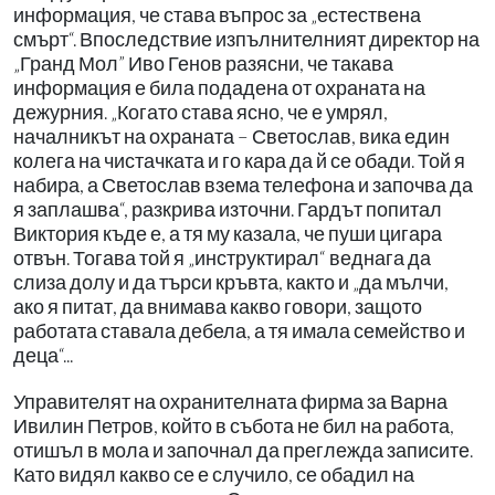
информация, че става въпрос за „естествена
смърт“. Впоследствие изпълнителният директор на
„Гранд Мол” Иво Генов разясни, че такава
информация е била подадена от охраната на
дежурния. „Когато става ясно, че е умрял,
началникът на охраната – Светослав, вика един
колега на чистачката и го кара да й се обади. Той я
набира, а Светослав взема телефона и започва да
я заплашва“, разкрива източни. Гардът попитал
Виктория къде е, а тя му казала, че пуши цигара
отвън. Тогава той я „инструктирал“ веднага да
слиза долу и да търси кръвта, както и „да мълчи,
ако я питат, да внимава какво говори, защото
работата ставала дебела, а тя имала семейство и
деца“...
Управителят на охранителната фирма за Варна
Ивилин Петров, който в събота не бил на работа,
отишъл в мола и започнал да преглежда записите.
Като видял какво се е случило, се обадил на