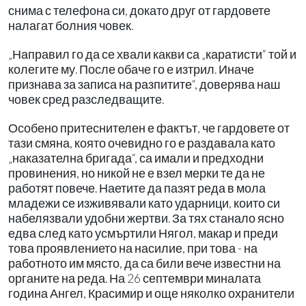
снима с телефона си, докато друг от гардовете
налагат болния човек.
„Направил го да се хвали какви са „каратисти“ той и
колегите му. После обаче го е изтрил. Иначе
признава за записа на разпитите“, доверява наш
човек сред разследващите.
Особено притеснителен е фактът, че гардовете от
тази смяна, която очевидно го е раздавала като
„наказателна бригада“, са имали и предходни
провинения, но никой не е взел мерки те да не
работят повече. Наетите да пазят реда в мола
младежи се изживявали като ударници, които си
набелязвали удобни жертви. За тях станало ясно
едва след като усмъртили Нягол, макар и преди
това проявлението на насилие, при това - на
работното им място, да са били вече известни на
органите на реда. На 26 септември миналата
година Ангел, Красимир и още няколко охранители