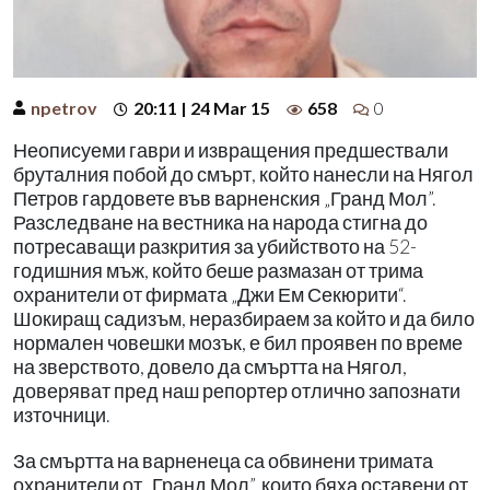
npetrov
20:11 | 24 Mar 15
658
0
Неописуеми гаври и извращения предшествали
бруталния побой до смърт, който нанесли на Нягол
Петров гардовете във варненския „Гранд Мол”.
Разследване на вестника на народа стигна до
потресаващи разкрития за убийството на 52-
годишния мъж, който беше размазан от трима
охранители от фирмата „Джи Ем Секюрити“.
Шокиращ садизъм, неразбираем за който и да било
нормален човешки мозък, е бил проявен по време
на зверството, довело да смъртта на Нягол,
доверяват пред наш репортер отлично запознати
източници.
За смъртта на варненеца са обвинени тримата
охранители от „Гранд Мол”, които бяха оставени от