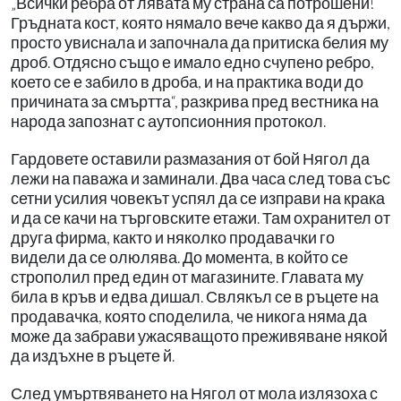
„Всички ребра от лявата му страна са потрошени!
Гръдната кост, която нямало вече какво да я държи,
просто увиснала и започнала да притиска белия му
дроб. Отдясно също е имало едно счупено ребро,
което се е забило в дроба, и на практика води до
причината за смъртта“, разкрива пред вестника на
народа запознат с аутопсионния протокол.
Гардовете оставили размазания от бой Нягол да
лежи на паважа и заминали. Два часа след това със
сетни усилия човекът успял да се изправи на крака
и да се качи на търговските етажи. Там охранител от
друга фирма, както и няколко продавачки го
видели да се олюлява. До момента, в който се
строполил пред един от магазините. Главата му
била в кръв и едва дишал. Свлякъл се в ръцете на
продавачка, която споделила, че никога няма да
може да забрави ужасяващото преживяване някой
да издъхне в ръцете й.
След умъртвяването на Нягол от мола излязоха с