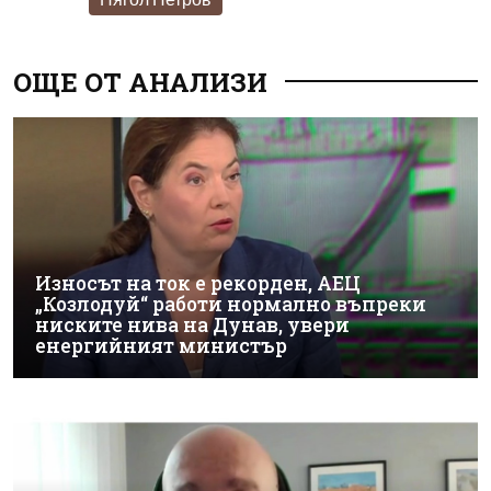
ОЩЕ ОТ АНАЛИЗИ
Износът на ток е рекорден, АЕЦ
„Козлодуй“ работи нормално въпреки
ниските нива на Дунав, увери
енергийният министър