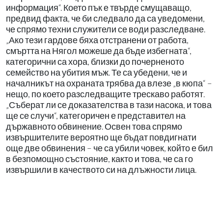
информация“. Което пък е твърде смущаващо,
предвид факта, че би следвало да са уведомени,
че спрямо техни служители се води разследване.
„Ако тези гардове бяха отстранени от работа,
смъртта на Нягол можеше да бъде избегната“,
категорични са хора, близки до почерненото
семейство на убития мъж. Те са убедени, че и
началникът на охраната трябва да влезе „в кюпа“ –
нещо, по което разследващите трескаво работят.
„Съберат ли се доказателства в тази насока, и това
ще се случи“, категоричен е представител на
държавното обвинение. Освен това спрямо
извършителите вероятно ще бъдат повдигнати
още две обвинения – че са убили човек, който е бил
в безпомощно състояние, както и това, че са го
извършили в качеството си на длъжности лица.