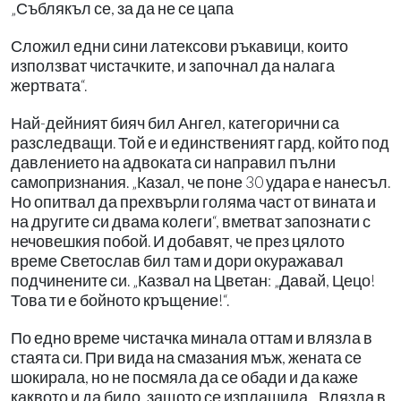
„Съблякъл се, за да не се цапа
Сложил едни сини латексови ръкавици, които
използват чистачките, и започнал да налага
жертвата“.
Най-дейният бияч бил Ангел, категорични са
разследващи. Той е и единственият гард, който под
давлението на адвоката си направил пълни
самопризнания. „Казал, че поне 30 удара е нанесъл.
Но опитвал да прехвърли голяма част от вината и
на другите си двама колеги“, вметват запознати с
нечовешкия побой. И добавят, че през цялото
време Светослав бил там и дори окуражавал
подчинените си. „Казвал на Цветан: „Давай, Цецо!
Това ти е бойното кръщение!“.
По едно време чистачка минала оттам и влязла в
стаята си. При вида на смазания мъж, жената се
шокирала, но не посмяла да се обади и да каже
каквото и да било, защото се изплашила. „Влязла в