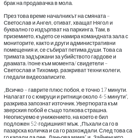
брак на продавачка в мола.
През това време началникът на смяната –
Светослав и Ангел, отиват, хващат Нягол и
буквално го издърпват на паркинга. Там, в
приземието, където се намира командната зала с
мониторите, както и други административни
помещения и, се събират петима души. Това са
тримата задържани за убийството гардове и
двамата /поне към момента/ свидетели –
Светослав и Тихомир, разкриват техни колеги,
гледали видеозаписите.
„Всичко – гаврите плюс побоя, е точно 17 минути.
Налагат го с юмруци и ритници около 4-5 минути“,
разкрива запознат източник. Увертюрата към
зверския побой е също толкова страшна.
Неописуемо е унижението, на което е бил
подложен 52-годишният мъж. „Пъхали са го в
пазарска количка и са го разхождали. След това са
го карали да пее „Даньова мама“ и „Зайченцето