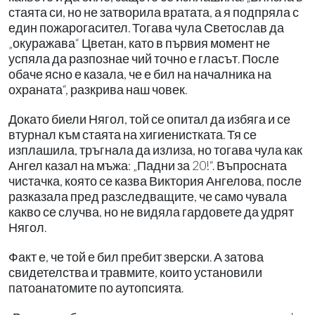
стаята си, но не затворила вратата, а я подпряла с
един пожарогасител. Тогава чула Светослав да
„окуражава“ Цветан, като в първия момент не
успяла да разпознае чий точно е гласът. После
обаче ясно е казала, че е бил на началника на
охраната“, разкрива наш човек.
Докато биели Нягол, той се опитал да избяга и се
втурнал към стаята на хигиенистката. Тя се
изплашила, тръгнала да излиза, но тогава чула как
Ангел казал на мъжа: „Падни за 20!“. Въпросната
чистачка, която се казва Виктория Ангелова, после
разказала пред разследващите, че само чувала
какво се случва, но не видяла гардовете да удрят
Нягол.
Факт е, че той е бил пребит зверски. А затова
свидетелства и травмите, които установили
патоанатомите по аутопсията.