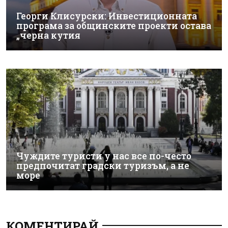
Георги Клисурски: Инвестиционната
програма за общинските проекти остава
„черна кутия
Чуждите туристи у нас все по-често
предпочитат градски туризъм, а не
море
КОМЕНТИРАЙ