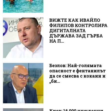
ВИЖТЕ КАК ИВАЙЛО
ФИЛИПОВ КОНТРОЛИРА
ДИГИТАЛНАТА
ДЪРЖАВА ЗАД ГЪРБА
НА П...
Безлов: Най-голямата
опасност е фентанилът
да се смесва с кокаин и
„би...
Киев: 16 000 чужденци