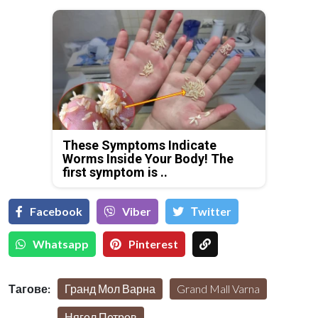
These Symptoms Indicate
Worms Inside Your Body! The
first symptom is ..
Facebook
Viber
Тwitter
Whatsapp
Pinterest
Тагове:
Гранд Мол Варна
Grand Mall Varna
Нягол Петров