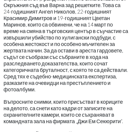
Окръжния съд във Варна зад решетките. Това са
24-годишният Ангел Николов, 22-годишният
Красимир Димитров и 19-годишният Цветан
Маринов, които са обвинени, че на 14 март по
време на смяна в търговския център в съучастие са
извършили убийство по хулигански подбуди, с
особена жестокост и по особено мъчителен за
жертвата начин. За да остави в ареста гардовете,
съдът се съобрази със събраните в хода на
разследването доказателства, които сочат
категоричната бруталност, с която те са действали.
Сред тях е съдебно-медицинската експертиза,
разказите на очевидци на престъплението и
фотоалбуми.
Въпросните снимки, които присъстват в кориците
на делото, са снети като кадри от записите на
охранителните камери, които се съхраняват в
командната зала на фирмата „Джи Ем Секюрити“.