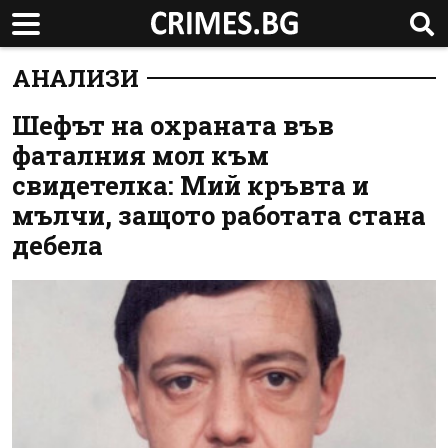
АНАЛИЗИ
Шефът на охраната във
фаталния мол към
свидетелка: Mий кръвта и
мълчи, защото работата стана
дебела