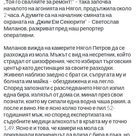
„Тоя го сваляйте за ремонт!“ – така започва
началото на агонията на Нягол, продължила около
2 часа. А думите са на началник-смяната на
охраната на „Джим Ем Секюрити“ – Светослав
Миланов, разкриват пред наш репортер
оперативни.
Миланов вижда на камерите Нягол Петров да се
разхожда из мола. Мъжът с вид на несретник, който
страдал от шизофрения, често избирал търговския
център като дестинация за своите разходки.
Живеел наблизо заедно с брат си, съпругата му и
болната им майка – обездвижена и на легло.
Според запознати с разследването Нягол изпил
една бира, излязъл от дома си, минал през свои
познати, които му сипали една водна чаша ракия, а
после и вино. Не е ясно колко точно е пил 52-
годишният мъж, но според експертизата на
съдебните медици алкохолът в кръвта му е точно
1,49. Ясно е и това, че камери на мола са
прихванали варненецът да влиза с бира в ръка, но