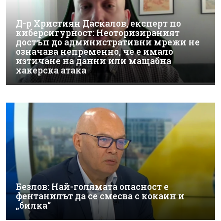
Д-р Християн Даскалов, експерт по
киберсигурност: Неоторизираният
достъп до административни мрежи не
означава непременно, че е имало
изтичане на данни или мащабна
хакерска атака
Безлов: Най-голямата опасност е
фентанилът да се смесва с кокаин и
„билка“