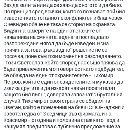
без да залита или да се заяжда с когото и да било.
По принцип сред всички, които го познават, той бил
известен като тотално неконфликтен и благ човек.
Очевидно обаче не така се сторил на охраната.
Видян на камерите на един от етажите от
началника на смяната, веднага последвало
разпореждане Нягол да бъде изведен. Ясна
причина за това „ръководно“ решение не се
посочва, поне към този момент на разследването.
„Този Светослав, който според нас също трябва да
бъде привлечен към отговорност като подбудител,
се обажда на един от охранителите – Тихомир
Петров, който е един от свидетелите, и му казва да
извика другите и да изкарат навън посетителят,
защото бил пиян“, доверява запознат с бруталния
случай. Тихомир от своя страна се обадил на
Цветан, който е племенник на бивш СПОР-аджия и
работел едва от 3 седмици във фирмата, и на
Красимир – с година и половина стаж като гард и
нашумял преди това с публично предложение за