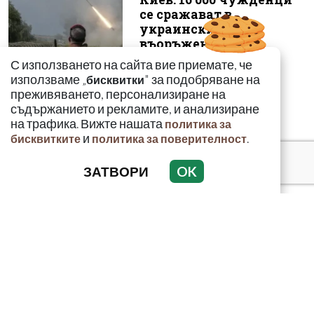
се сражават в
украинските
въоръжени сили
С използването на сайта вие приемате, че
използваме „
" за подобряване на
бисквитки
преживяването, персонализиране на
съдържанието и рекламите, и анализиране
на трафика. Вижте нашата
политика за
и
.
бисквитките
политика за поверителност
ЗАТВОРИ
OK