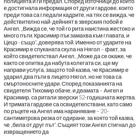
полицията и ги предал. Според източници до които
е достигнала информация от други гардове, които
преди това са гледали кадрите, на тях се вижда, че
действително най-дейният в зверския побой е
Ангел. „Вижда се, че той го рита наистина жестоко и
много пъти. Красимир пък замахва към главата, и
Цецо - също“, доверява той. Именно от ударите на
Красимир е спуканата скула на Нягол – факт, за
който свидетелствал Ангел. „Може да се окаже, че
както се опитва да набута колегата си, ще му
направи услуга, защото той казва, че Красимир е
ударил два пъти в лицето Нягол, но не това са
смъртоносните удари. Според показанията на
свидетеля Тихомир обаче, и двамата – Ангел и
Красимир, са ритали зверски 52-годишната жертва.
И тримата гардове са освидетелствани, като само
по ръцете на Ангел има нараняване – 20-
сантиметрова резка от одиране, за която той казва,
че „била от друг път“. Същият този Ангел стигнал до
извращението да