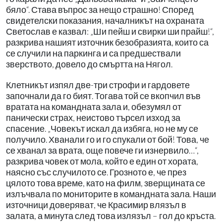
бяло“. Става въпрос за нещо страшно! Според
свидетелски показания, началникът на охраната
Светослав е казвал: „Ши пейш и свирки ши прайш!“,
разкрива нашият източник безобразията, които са
се случили на паркинга и са предшествали
зверството, довело до смъртта на Нягол.
Клетникът изпял две-три строфи и гардовете
започнали да го бият. Тогава той се вкопчил във
вратата на командната зала и, обезумял от
панически страх, неистово търсел изход за
спасение. „Човекът искал да избяга, но не му се
получило. Хванали го и го спукали от бой! Това, че
се хванал за врата, още повече ги изнервило…“,
разкрива човек от мола, който е един от хората,
наясно със случилото се. Грозното е, че през
цялото това време, като на филм, зверщината се
излъчвала по мониторите в командната зала. Наши
източници доверяват, че Красимир влязъл в
залата, а минута след това излязъл – гол до кръста.