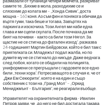
размазали от тупаници четири момчета, разкриват
самите те. „Бяхме в мола, разходихме се и
слязохме до колата ми – „Хонда Сивик“, доста
мощна – 160 коня. Аз съм фен и понякога обичам да
въртя гуми, така беше и тогава, Завъртях на
паркинга и изскочиха. Този Ангел ми наби една
глава и ми сцепи скулата. После почнаха да ме
бият на почивки – както са били този Нягол. За
щастие не се стигна до фатален изход“, разказва
24-годишният Мартин Бейдовски, който е бил там с
приятелката си. Младежът подал жалба, но по
думите му не се стигнало до никъде. Даже веднага
след побоя, когато се обадили на полицията,
униформени се прегръщали с гардовете все едно
били „техни хора“. Потресаващото в случая е, че от
„Джи Ем Секюрити“, която е на един и също
собственик с този на „Гранд Мол” – „Оркид
Мениджмънт – България“, не реагирали въобще.
Управителят на охранителната фирма - Ивилин
Петров заяви, че „до него не бил достигала такава