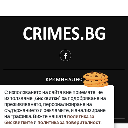
КРИМИНАЛНО
ИНЦИДЕНТИ
С използването на сайта вие приемате, че
АНАЛИЗИ
използваме „
" за подобряване на
бисквитки
ПО СВЕТА
преживяването, персонализиране на
ВОДЕЩИ ТЕМИ
съдържанието и рекламите, и анализиране
на трафика. Вижте нашата
политика за
и
.
бисквитките
политика за поверителност
Използването и публикуването на част или цялото