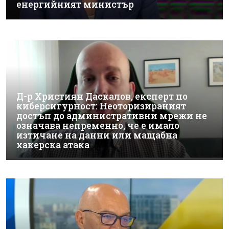
енергийният министър
Д-р Християн Даскалов, експерт по
киберсигурност: Неоторизираният
достъп до административни мрежи не
означава непременно, че е имало
изтичане на данни или мащабна
хакерска атака