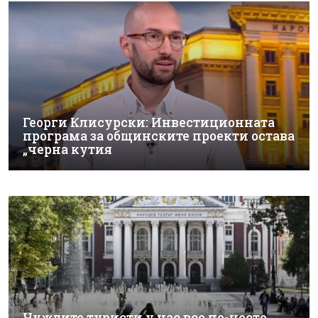
Георги Клисурски: Инвестиционната
програма за общинските проекти остава
„черна кутия
Чуждите туристи у нас все по-често