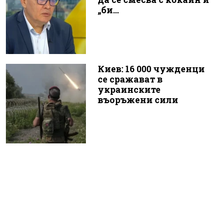
„би...
Киев: 16 000 чужденци
се сражават в
украинските
въоръжени сили