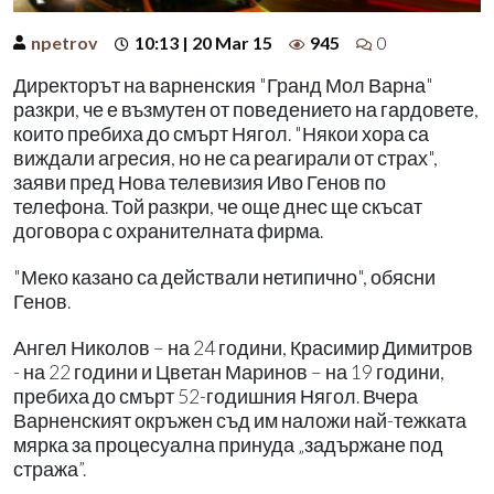
npetrov
10:13 | 20 Mar 15
945
0
Директорът на варненския "Гранд Мол Варна"
разкри, че е възмутен от поведението на гардовете,
които пребиха до смърт Нягол. "Някои хора са
виждали агресия, но не са реагирали от страх",
заяви пред Нова телевизия Иво Генов по
телефона. Той разкри, че още днес ще скъсат
договора с охранителната фирма.
"Меко казано са действали нетипично", обясни
Генов.
Ангел Николов – на 24 години, Красимир Димитров
- на 22 години и Цветан Маринов – на 19 години,
пребиха до смърт 52-годишния Нягол. Вчера
Варненският окръжен съд им наложи най-тежката
мярка за процесуална принуда „задържане под
стража”.