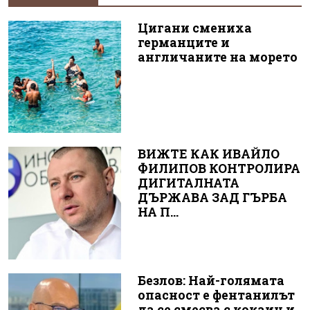
Цигани смениха
германците и
англичаните на морето
ВИЖТЕ КАК ИВАЙЛО
ФИЛИПОВ КОНТРОЛИРА
ДИГИТАЛНАТА
ДЪРЖАВА ЗАД ГЪРБА
НА П...
Безлов: Най-голямата
опасност е фентанилът
да се смесва с кокаин и