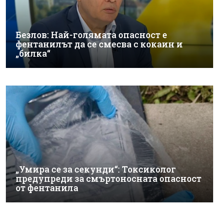
Безлов: Най-голямата опасност е
фентанилът да се смесва с кокаин и
„билка“
„Умира се за секунди“: Токсиколог
предупреди за смъртоносната опасност
от фентанила