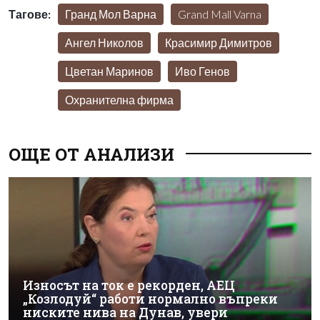
Тагове:
Гранд Мол Варна
Grand Mall Varna
Ангел Николов
Красимир Димитров
Цветан Маринов
Иво Генов
Охранителна фирма
ОЩЕ ОТ АНАЛИЗИ
Износът на ток е рекорден, АЕЦ
„Козлодуй“ работи нормално въпреки
ниските нива на Дунав, увери