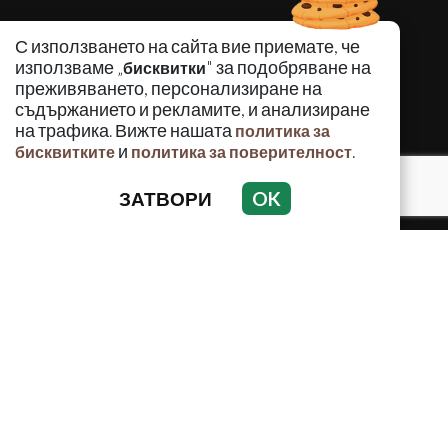
С използването на сайта вие приемате, че
използваме „
" за подобряване на
бисквитки
преживяването, персонализиране на
съдържанието и рекламите, и анализиране
на трафика. Вижте нашата
политика за
и
.
бисквитките
политика за поверителност
ЗАТВОРИ
OK
КРИМИНАЛНО
ИНЦИДЕНТИ
АНАЛИЗИ
ПО СВЕТА
ВОДЕЩИ ТЕМИ
Използването и публикуването на част или цялото
съдържание на Crimes.BG без разрешение на Медийна
група Асмара ЕООД е забранено.