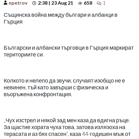
npetrov
2:38 | 23 Aug 21
658
1
Същинска война между българи и албанци в
Гърция
Български и албански търговци в Гърция маркират
териториите си.
Колкото и нелепо да звучи, случаят изобщо не е
невинен, тъй като завърши с физическа и
въоръжена конфронтация.
„Чух изстрел и някой зад мен каза да вдигна ръце.
За щастие хората чуха това, затова излязоха на
терасата и аз бях спасен“, каза 44-годишен мъж от