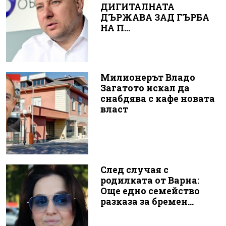
ДИГИТАЛНАТА
ДЪРЖАВА ЗАД ГЪРБА
НА П...
Милионерът Владо
Загатото искал да
снабдява с кафе новата
власт
След случая с
родилката от Варна:
Още едно семейство
разказа за бремен...