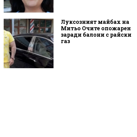
Луксозният майбах на
Митьо Очите опожарен
заради балони с райски
газ