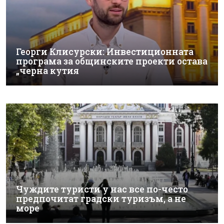
Георги Клисурски: Инвестиционната
програма за общинските проекти остава
„черна кутия
Чуждите туристи у нас все по-често
предпочитат градски туризъм, а не
море