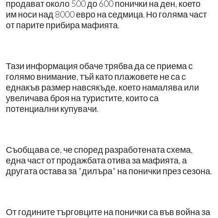
продават около 500 до 600 понички на ден, което
им носи над 8000 евро на седмица. Но голяма част
от парите прибира мафията.
Тази информация обаче трябва да се приема с
голямо внимание, тъй като плажовете не са с
еднакъв размер навсякъде, което намалява или
увеличава броя на туристите, които са
потенциални купувачи.
Съобщава се, че според разработената схема,
една част от продажбата отива за мафията, а
другата остава за "дилъра" на понички през сезона.
От годините търговците на понички са във война за