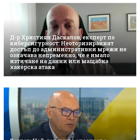
Д-р Християн Даскалов, експерт по
киберсигурност: Неоторизираният
достъп до административни мрежи не
означава непременно, че е имало
изтичане на данни или мащабна
хакерска атака