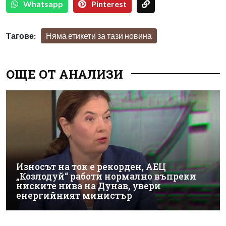
Whatsapp
Pinterest
Тагове:
Няма етикети за тази новина
ОЩЕ ОТ АНАЛИЗИ
Износът на ток е рекорден, АЕЦ
„Козлодуй“ работи нормално въпреки
ниските нива на Дунав, увери
енергийният министър