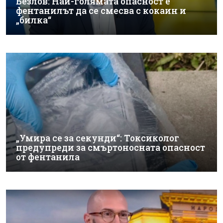
Безлов: Най-голямата опасност е
фентанилът да се смесва с кокаин и
„билка“
„Умира се за секунди“: Токсиколог
предупреди за смъртоносната опасност
от фентанила