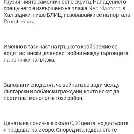
Грузия, чиято самоличност е скрита. Нападението
срещу него е извършено на плажа Neo Marmara, в
Халкидики, пише БЛИЦ, позовавайки се на портала
Protothema.gr.
Именно в тази част на гръцкото крайбрежие се
водят истински „кланови“ войни между търговците
на понички на плажа.
Запознати споделят, че войната се води между
български и албански граждани, които искат да
постигнат монопол в този район.
Цената на поничка е около 0,50 цента, но дилърите
я продават за 2 евро. Според изследването те