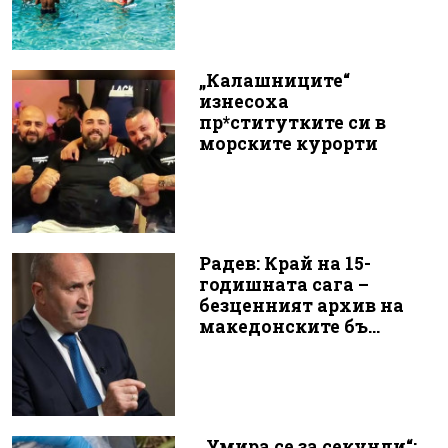
„Калашниците“
изнесоха
пр*ститутките си в
морските курорти
Радев: Край на 15-
годишната сага –
безценният архив на
македонските бъ...
„Умира се за секунди“: