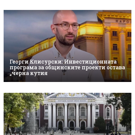
Георги Клисурски: Инвестиционната
програма за общинските проекти остава
„черна кутия