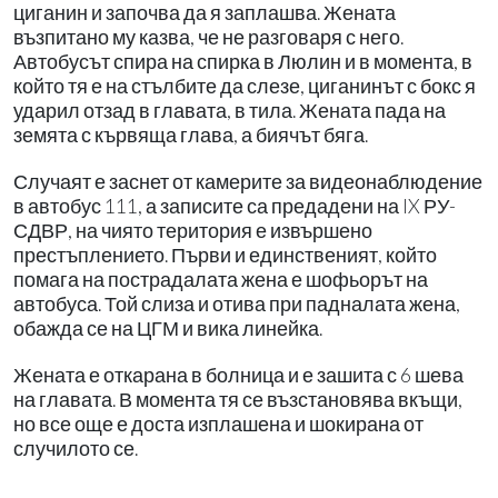
циганин и започва да я заплашва. Жената
възпитано му казва, че не разговаря с него.
Автобусът спира на спирка в Люлин и в момента, в
който тя е на стълбите да слезе, циганинът с бокс я
ударил отзад в главата, в тила. Жената пада на
земята с кървяща глава, а биячът бяга.
Случаят е заснет от камерите за видеонаблюдение
в автобус 111, а записите са предадени на IX РУ-
СДВР, на чиято територия е извършено
престъплението. Първи и единственият, който
помага на пострадалата жена е шофьорът на
автобуса. Той слиза и отива при падналата жена,
обажда се на ЦГМ и вика линейка.
Жената е откарана в болница и е зашита с 6 шева
на главата. В момента тя се възстановява вкъщи,
но все още е доста изплашена и шокирана от
случилото се.