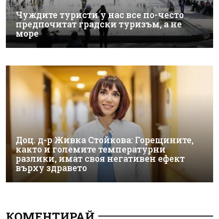
Чуждите туристи у нас все по-често
предпочитат градски туризъм, а не
море
Доц. д-р Живка Стойкова: Горещините,
както и големите температурни
разлики, имат своя негативен ефект
върху здравето
КОМЕНТИРАЙ