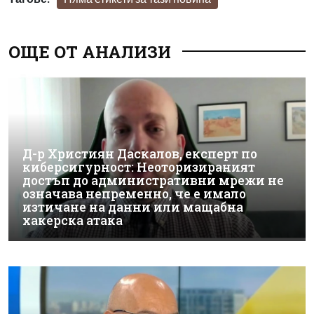
ОЩЕ ОТ АНАЛИЗИ
Д-р Християн Даскалов, експерт по
киберсигурност: Неоторизираният
достъп до административни мрежи не
означава непременно, че е имало
изтичане на данни или мащабна
хакерска атака