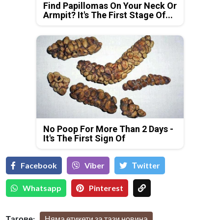
Find Papillomas On Your Neck Or
Armpit? It's The First Stage Of...
No Poop For More Than 2 Days -
It's The First Sign Of
Facebook
Viber
Тwitter
Whatsapp
Pinterest
Тагове:
Няма етикети за тази новина