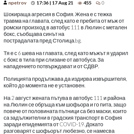
npetrov
17:36 | 17 Aug 21
455
0
Шокираща агресия в София. Жена е с тежка
травма на главата, след като е пребита от мъж от
ромски произход в автобус 111 в Люлин с метален
бокс, съобщава синът на
пострадалата пред Столица.bg.
Тя е с 6 шева на главата, след като мъжът я ударил
с бокс в тила при слизане от автобуса. За
нападението потвърждават и от СДВР.
Полицията продължава да издирва извършителя,
който до момента не е установен.
На 2 август жената пътува в автобус 111 и района
на Люлин се обръща към шофьора и го пита, защо
повече от половината пътници са без маски, които
са задължителни в градския транспорт в София
заради епидемията от COVID-19. Докато
разговарят с шофьорът любезно, се намесва