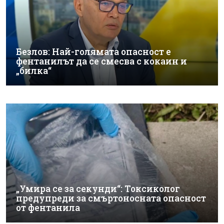
Безлов: Най-голямата опасност е
фентанилът да се смесва с кокаин и
„билка“
„Умира се за секунди“: Токсиколог
предупреди за смъртоносната опасност
от фентанила