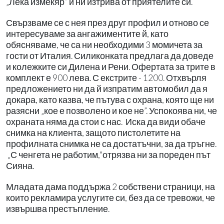
„Лека измекяр” и ни изтрива от приятелите си.
Свързваме се с нея през друг профил и отново се
интересуваме за ангажиментите й, като
обясняваме, че са ни необходими 3 момичета за
гости от Италия. Силиконката предлага да доведе
и колежките си Дилена и Рени. Офертата за трите в
комплект е 900 лева. С екстрите - 1200. Отхвърля
предложението ни да й изпратим автомобил да я
докара, като казва, че пътува с охрана, която ще ни
разясни „кое е позволено и кое не”. Успокоява ни, че
охраната няма да стои с нас. Иска да види обаче
снимка на клиента, защото пистолетите на
профилната снимка не са достатъчни, за да тръгне.
„С ченгета не работим,"отрязва ни за пореден път
Сияна.
Младата дама поддържа 2 собствени страници, на
които рекламира услугите си, без да се тревожи, че
извършва престъпление.