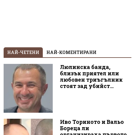
НАЙ-ЧЕТЕНИ
НАЙ-КОМЕНТИРАНИ
Люлинска банда,
близък приятел или
любовен триъгълник
стоят зад убийст...
Иво Ториното и Вальо
Бореца ли
организираха първото