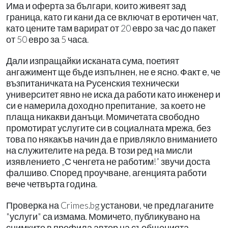
Има и оферта за българи, които живеят зад
граница, като ги кани да се включат в еротичен чат,
като цените там варират от 20 евро за час до пакет
от 50 евро за 5 часа.
Дали изпращайки исканата сума, поетият
ангажимент ще бъде изпълнен, не е ясно. Факт е, че
възпитаничката на Русенския технически
университет явно не иска да работи като инженер и
си е намерила доходно препитание, за което не
плаща никакви данъци. Момичетата свободно
промотират услугите си в социалната мрежа, без
това по някакъв начин да е привлякло вниманието
на служителите на реда. В този ред на мисли
изявлението „С ченгета не работим!” звучи доста
фалшиво. Според проучване, агенцията работи
вече четвърта година.
Проверка на Crimes.bg установи, че предлаганите
"услуги" са измама. Момичето, публикувано на
снимките в профила автор на съобщенията