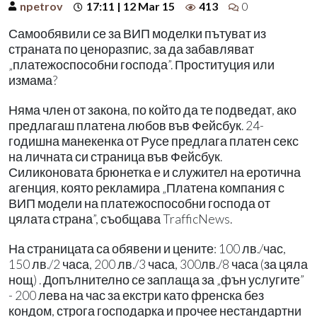
npetrov
17:11 | 12 Mar 15
413
0
Самообявили се за ВИП моделки пътуват из
страната по ценоразпис, за да забавляват
„платежоспособни господа”. Проституция или
измама?
Няма член от закона, по който да те подведат, ако
предлагаш платена любов във Фейсбук. 24-
годишна манекенка от Русе предлага платен секс
на личната си страница във Фейсбук.
Силиконовата брюнетка е и служител на еротична
агенция, която рекламира „Платена компания с
ВИП модели на платежоспособни господа от
цялата страна”, съобщава TrafficNews.
На страницата са обявени и цените: 100 лв./час,
150 лв./2 часа, 200 лв./3 часа, 300лв./8 часа (за цяла
нощ) . Допълнително се заплаща за „фън услугите”
- 200 лева на час за екстри като френска без
кондом, строга господарка и прочее нестандартни