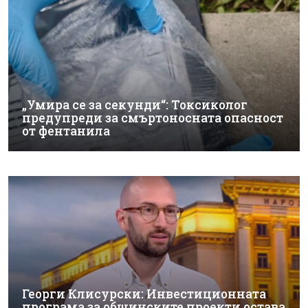
„Умира се за секунди“: Токсиколог
предупреди за смъртоносната опасност
от фентанила
Георги Клисурски: Инвестиционната
програма за общинските проекти остава