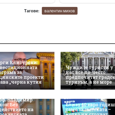
Тагове:
валентин михов
орги Клисурски:
вестиционната
Чуждите туристи у
ограма за
нас все по-често
щинските проекти
предпочитат градс
тава „черна кутия
туризъм, а не море
оф. Владимир
ков: Без
Близо 40 евро годи
действието на
само за сметката –
роканската
колко ни струват