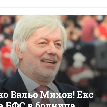
ко Вальо Михов! Екс
а БФС в болница