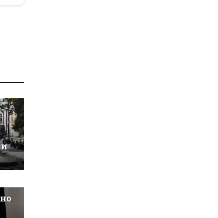
ки
шно