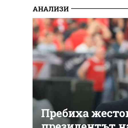
АНАЛИЗИ
Пребиха жесто
президентът н