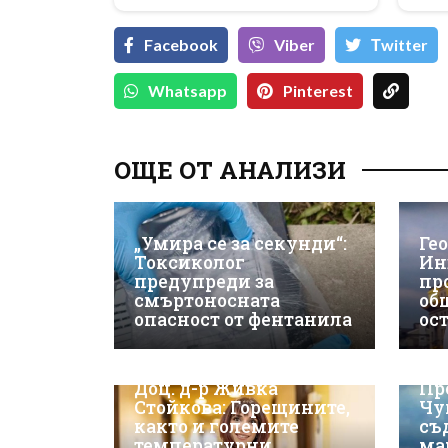
Facebook
Viber
Тwitter
Whatsapp
Pinterest
ОЩЕ ОТ АНАЛИЗИ
„Умира се за секунди“:
Ге
Токсиколог
Ин
предупреди за
пр
смъртоносната
об
опасност от фентанила
ос
Доц. д-р Живка
Пр
Стойкова: Горещините,
Чу
както и големите
съ
температурни
ма