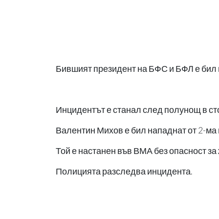
Бившият президент на БФС и БФЛ е бил 
Инцидентът е станал след полунощ в ст
Валентин Михов е бил нападнат от 2-ма 
Той е настанен във ВМА без опасност за
Полицията разследва инцидента.