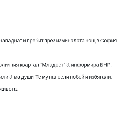
нападнат и пребит през изминалата нощ в София.
оличния квартал "Младост" 3, информира БНР.
или 3-ма души Те му нанесли побой и избягали.
 живота.