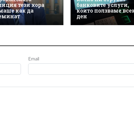
лиция тези хора
банковите услуги,
маше как да
които ползваме все
еминат
ден
Email