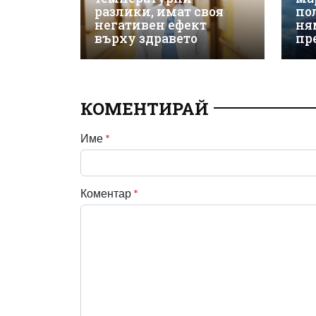
разлики, имат своя
по
негативен ефект
ня
върху здравето
пр
КОМЕНТИРАЙ
Име
*
Коментар
*