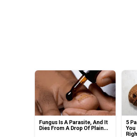
Fungus Is A Parasite, And It
5 Pa
Dies From A Drop Of Plain...
You 
Rig