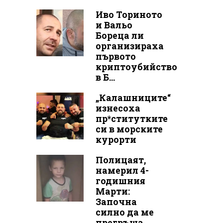
Иво Ториното
и Вальо
Бореца ли
организираха
първото
криптоубийство
в Б...
„Калашниците“
изнесоха
пр*ститутките
си в морските
курорти
Полицаят,
намерил 4-
годишния
Марти:
Започна
силно да ме
прегръща