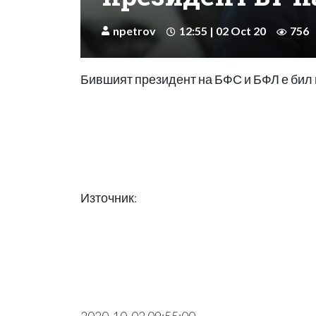
npetrov
12:55 | 02 Oct 20
756
Бившият президент на БФС и БФЛ е бил 
Източник: