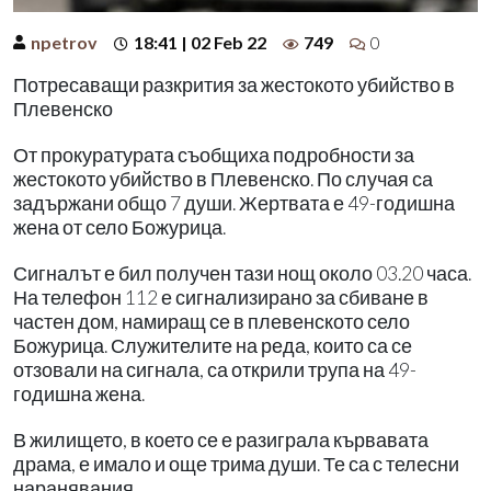
npetrov
18:41 | 02 Feb 22
749
0
Потресаващи разкрития за жестокото убийство в
Плевенско
От прокуратурата съобщиха подробности за
жестокото убийство в Плевенско. По случая са
задържани общо 7 души. Жертвата е 49-годишна
жена от село Божурица.
Сигналът е бил получен тази нощ около 03.20 часа.
На телефон 112 е сигнализирано за сбиване в
частен дом, намиращ се в плевенското село
Божурица. Служителите на реда, които са се
отзовали на сигнала, са открили трупа на 49-
годишна жена.
В жилището, в което се е разиграла кървавата
драма, е имало и още трима души. Те са с телесни
наранявания.