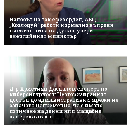
Износът на ток е рекорден, АЕЦ
„Козлодуй“ работи нормално въпреки
ниските нива на Дунав, увери
енергийният министър
Д-р Християн Даскалов, експерт по
киберсигурност: Неоторизираният
достъп до административни мрежи не
означава непременно, че е имало
изтичане на данни или мащабна
хакерска атака