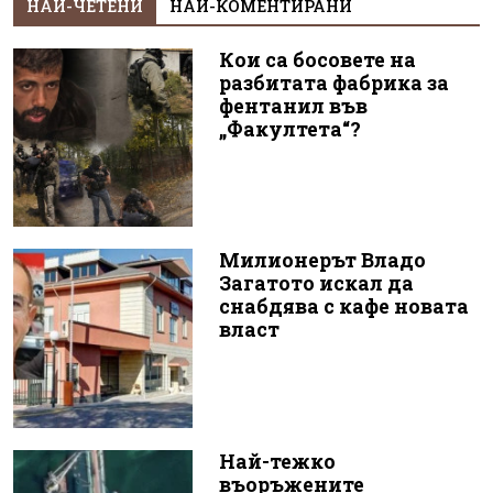
НАЙ-ЧЕТЕНИ
НАЙ-КОМЕНТИРАНИ
Кои са босовете на
разбитата фабрика за
фентанил във
„Факултета“?
Милионерът Владо
Загатото искал да
снабдява с кафе новата
власт
Най-тежко
въоръжените