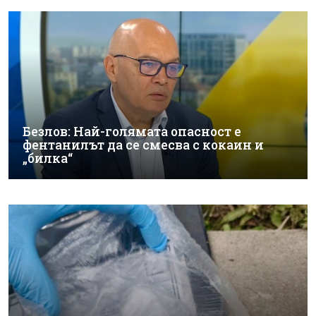
Безлов: Най-голямата опасност е
фентанилът да се смесва с кокаин и
„билка“