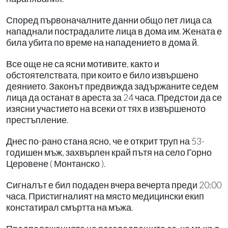
Според първоначалните данни общо пет лица са
нападнали пострадалите лица в дома им. Жената е
била убита по време на нападението в дома й.
Все още не са ясни мотивите, както и
обстоятелствата, при които е било извършено
деянието. Законът предвижда задържаните седем
лица да останат в ареста за 24 часа. Предстои да се
изясни участието на всеки от тях в извършеното
престъпление.
Днес по-рано стана ясно, че е открит труп на 53-
годишен мъж, захвърлен край пътя на село Горно
Церовене ( Монтанско ).
Сигналът е бил подаден вчера вечерта преди 20:00
часа. Пристигналият на място медицински екип
констатирал смъртта на мъжа.