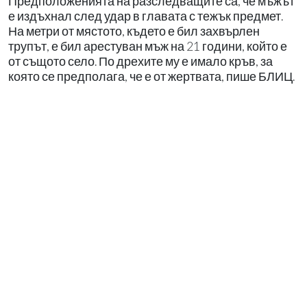
Предположенията на разследващите са, че мъжът
е издъхнал след удар в главата с тежък предмет.
На метри от мястото, където е бил захвърлен
трупът, е бил арестуван мъж на 21 години, който е
от същото село. По дрехите му е имало кръв, за
която се предполага, че е от жертвата, пише БЛИЦ.