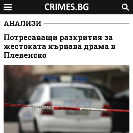
АНАЛИЗИ
Потресаващи разкрития за
жестокaта кървава драма в
Плевенско