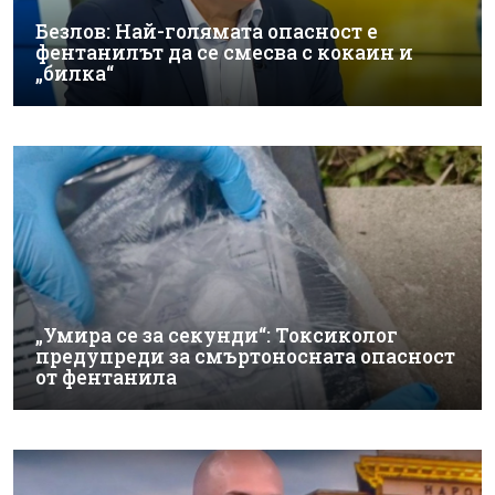
Безлов: Най-голямата опасност е
фентанилът да се смесва с кокаин и
„билка“
„Умира се за секунди“: Токсиколог
предупреди за смъртоносната опасност
от фентанила