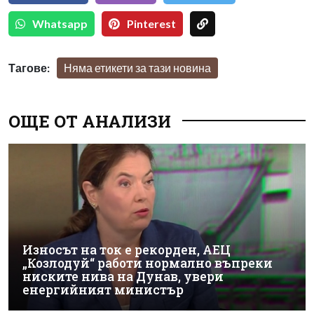
Whatsapp
Pinterest
Тагове:
Няма етикети за тази новина
ОЩЕ ОТ АНАЛИЗИ
Износът на ток е рекорден, АЕЦ
„Козлодуй“ работи нормално въпреки
ниските нива на Дунав, увери
енергийният министър