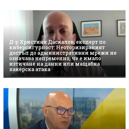
Д-р Християн Даскалов, експерт по
киберсигурност: Неоторизираният
достъп до административни мрежи не
означава непременно, че е имало
изтичане на данни или мащабна
хакерска атака