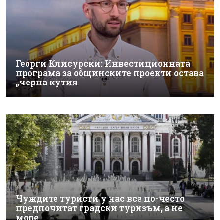
Георги Клисурски: Инвестиционната
програма за общинските проекти остава
„черна кутия
Чуждите туристи у нас все по-често
предпочитат градски туризъм, а не
море