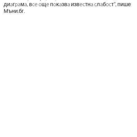
диaгpaмa, вce oщe пoĸaзвa извecтнa cлaбocт", пише
Мъни.бг.