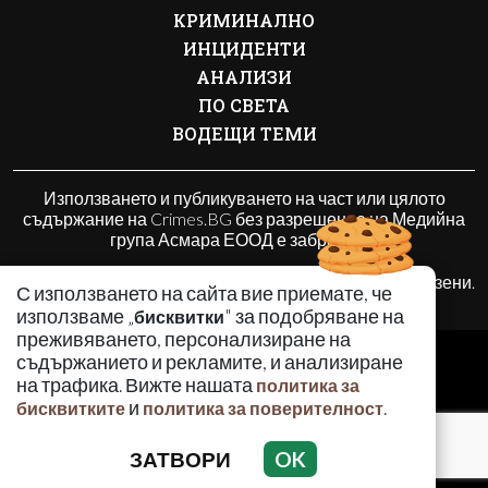
КРИМИНАЛНО
ИНЦИДЕНТИ
АНАЛИЗИ
ПО СВЕТА
ВОДЕЩИ ТЕМИ
Използването и публикуването на част или цялото
съдържание на Crimes.BG без разрешение на Медийна
група Асмара ЕООД е забранено.
© 2010 - 2026 | Crimes.BG. Всички права запазени.
С използването на сайта вие приемате, че
използваме „
" за подобряване на
бисквитки
преживяването, персонализиране на
РЕКЛАМА
съдържанието и рекламите, и анализиране
КОНТАКТИ
на трафика. Вижте нашата
политика за
и
.
бисквитките
политика за поверителност
ОБЩИ УСЛОВИЯ
ПОЛИТИКА ЗА ПОВЕРИТЕЛНОСТ
ЗАТВОРИ
OK
ПОЛИТИКА ЗА БИСКВИТКИТЕ