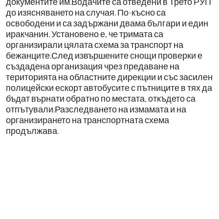
документите им.Водачите са отведени в Трето РУП
до изясняването на случая. По-късно са
освободени и са задържани двама българи и един
иракчанин. Установено е, че тримата са
организирали цялата схема за транспорт на
бежанците.След извършените снощи проверки е
създадена организация чрез предаване на
територията на областните дирекции и със засилен
полицейски ескорт автобусите с пътниците в тях да
бъдат върнати обратно по местата, откъдето са
отпътували.Разследването на измамата и на
организирането на транспортната схема
продължава.