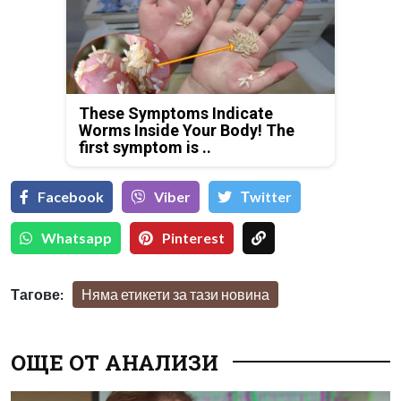
These Symptoms Indicate
Worms Inside Your Body! The
first symptom is ..
Facebook
Viber
Тwitter
Whatsapp
Pinterest
Тагове:
Няма етикети за тази новина
ОЩЕ ОТ АНАЛИЗИ