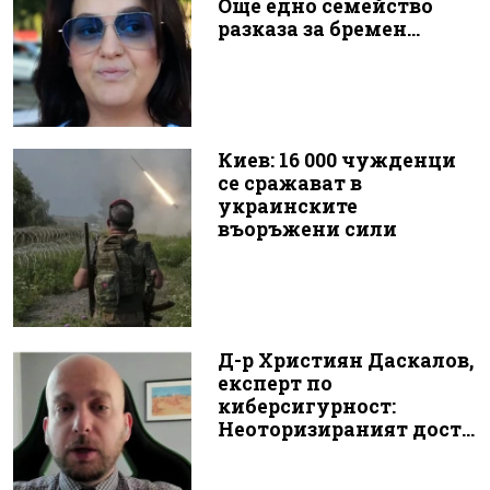
Още едно семейство
разказа за бремен...
Киев: 16 000 чужденци
се сражават в
украинските
въоръжени сили
Д-р Християн Даскалов,
експерт по
киберсигурност:
Неоторизираният дост...