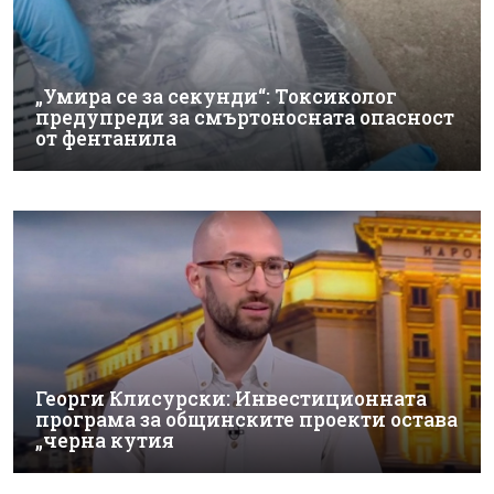
„Умира се за секунди“: Токсиколог
предупреди за смъртоносната опасност
от фентанила
Георги Клисурски: Инвестиционната
програма за общинските проекти остава
„черна кутия