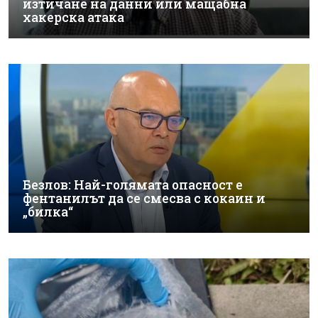
изтичане на данни или мащабна
хакерска атака
Безлов: Най-голямата опасност е
фентанилът да се смесва с кокаин и
„билка“