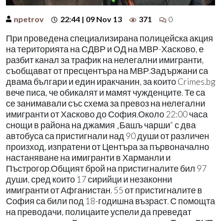
npetrov
22:44 | 09 Nov 13
371
0
При проведена специализирана полицейска акция
на територията на СДВР и ОД на МВР-Хасково, е
разбит канал за трафик на нелегални имигранти,
съобщават от пресцентъра на МВР.Задържани са
двама българи и един иракчанин, за които Crimes.bg
вече писа, че обикалят и мамят чужденците. Те са
се занимавали със схема за превоз на нелегални
имигранти от Хасково до София.Около 22:00 часа
снощи в района на джамия „Башъ чарши“ с два
автобуса са пристигнали над 90 души от различен
произход, изпратени от Центъра за първоначално
настаняване на имигранти в Харманли и
Пъстрогор.Общият брой на пристигналите бил 97
души, сред които 17 сирийци и незаконни
имигранти от Афганистан. 55 от пристигналите в
София са били под 18-годишна възраст. С помощта
на преводачи, полицаите успели да преведат