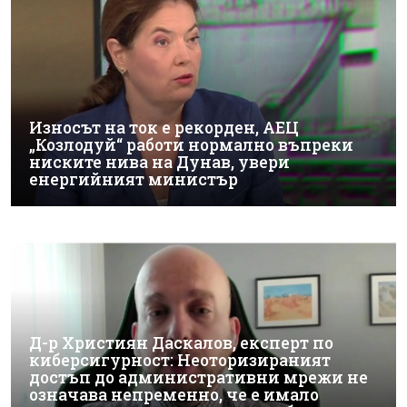
Износът на ток е рекорден, АЕЦ
„Козлодуй“ работи нормално въпреки
ниските нива на Дунав, увери
енергийният министър
Д-р Християн Даскалов, експерт по
киберсигурност: Неоторизираният
достъп до административни мрежи не
означава непременно, че е имало