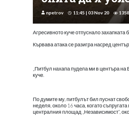
npetrov
11:45 | 03 Nov 20
135
Агресивното куче отпуснало захапката 
Кървава атака се разигра насред център
„Питбул нахапа пудела ми в центъра на 
куче.
По думите му, питбулът бил пуснат свобо
неделя, около 16 часа, когато съпругата
централния площад „Независимост“, око