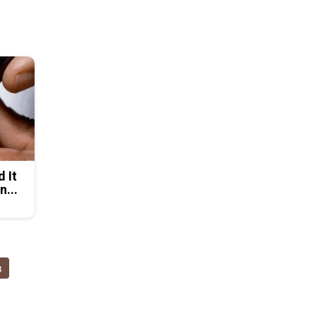
d It
n...
в