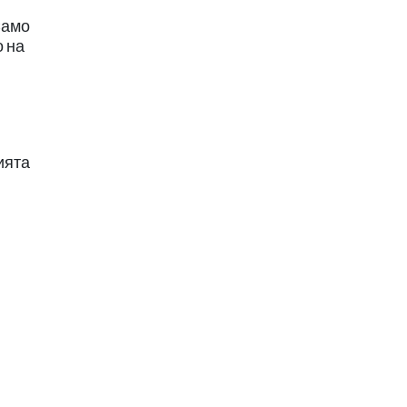
Само
о на
ията