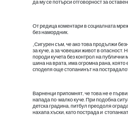
да му се потърси отговорност за оставе
От редица коментари в социалната мрежа
без намордник.
„Сигурен съм, че ако това продължи без
за куче, а за човешки живот в опасност. 
породи кучета без контрол на публични 
шина на врата, има огромна рана, която е
споделя още стопанинът на пострадалот
Варненци припомнят, че това не е първи
напада по-малко куче. При подобна ситу
детска градина, питбул преодоля ограда
нахапа хъски, като пострада и стопанкат