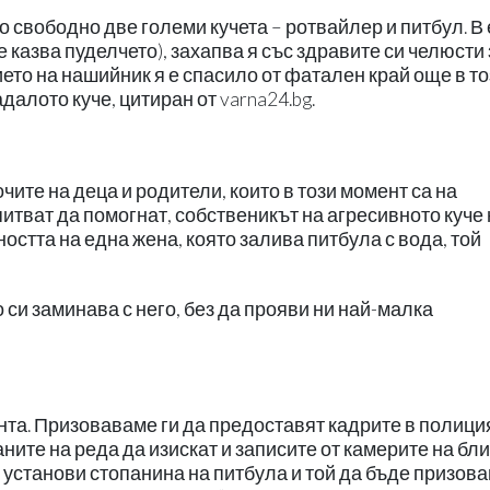
 свободно две големи кучета – ротвайлер и питбул. В
 казва пуделчето), захапва я със здравите си челюсти 
ието на нашийник я е спасило от фатален край още в то
далото куче, цитиран от varna24.bg.
ите на деца и родители, които в този момент са на
итват да помогнат, собственикът на агресивното куче 
стта на една жена, която залива питбула с вода, той
си заминава с него, без да прояви ни най-малка
нта. Призоваваме ги да предоставят кадрите в полици
ните на реда да изискат и записите от камерите на бл
е установи стопанина на питбула и той да бъде призован