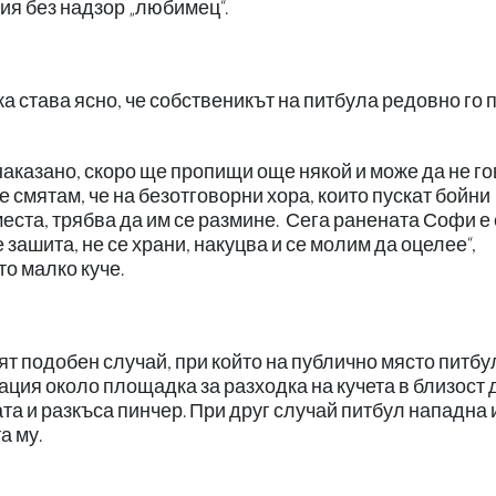
ния без надзор „любимец“.
 става ясно, че собственикът на питбула редовно го 
наказано, скоро ще пропищи още някой и може да не г
Не смятам, че на безотговорни хора, които пускат бойни
места, трябва да им се размине. Сега ранената Софи е 
 зашита, не се храни, накуцва и се молим да оцелее“,
о малко куче.
ят подобен случай, при който на публично място питбу
ация около площадка за разходка на кучета в близост 
та и разкъса пинчер. При друг случай питбул нападна 
а му.