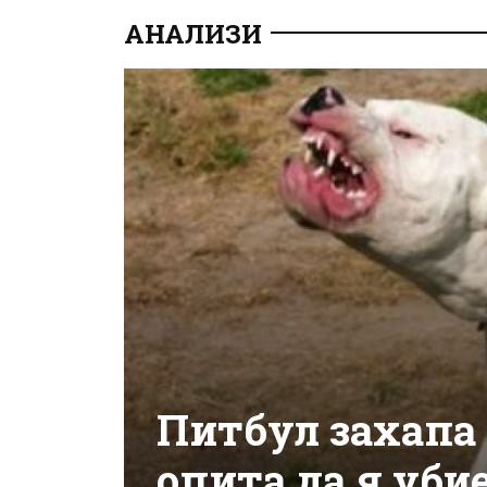
АНАЛИЗИ
Питбул захапа 
опита да я уби