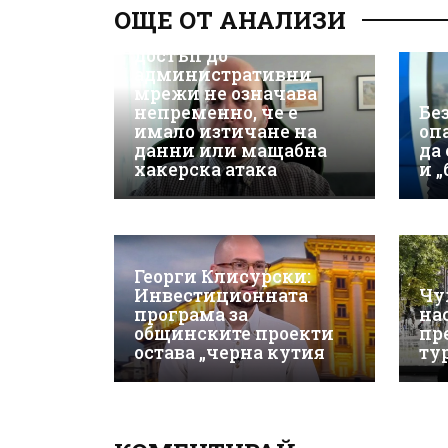
ОЩЕ ОТ АНАЛИЗИ
киберсигурност:
Неоторизираният
достъп до
административни
мрежи не означава
непременно, че е
Бе
имало изтичане на
оп
данни или мащабна
да
хакерска атака
и 
Георги Клисурски:
Инвестиционната
Чу
програма за
на
общинските проекти
пр
остава „черна кутия
ту