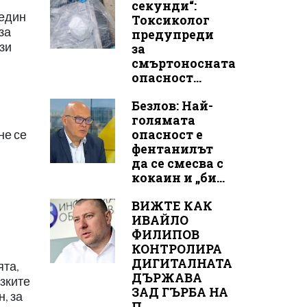
секунди“:
 един
Токсиколог
за
предупреди
зи
за
смъртоносната
опасност...
Безлов: Най-
голямата
опасност е
не се
фентанилът
да се смесва с
кокаин и „би...
ВИЖТЕ КАК
ИВАЙЛО
ФИЛИПОВ
КОНТРОЛИРА
ДИГИТАЛНАТА
ята,
ДЪРЖАВА
изките
ЗАД ГЪРБА НА
, за
П...