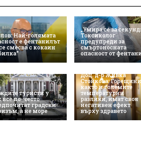
„Умира се за секунд
злов: Най-голямата
Токсиколог
асност е фентанилът
предупреди за
 се смесва с кокаин
смъртоносната
„билка“
опасност от фентан
Доц. д-р Живка
Стойкова: Горещини
както и големите
ждите туристи у
температурни
с все по-често
разлики, имат своя
едпочитат градски
негативен ефект
ризъм, а не море
върху здравето