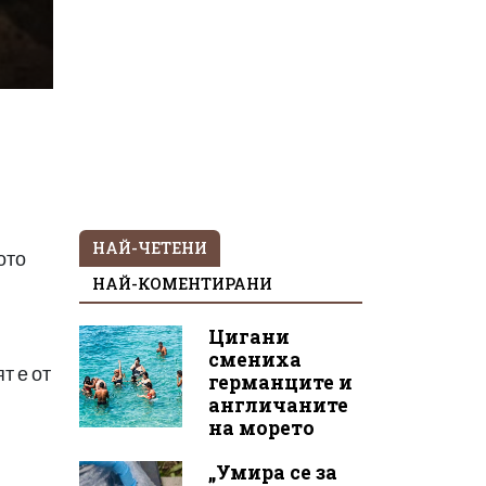
НАЙ-ЧЕТЕНИ
ото
НАЙ-КОМЕНТИРАНИ
Цигани
смениха
т е от
германците и
англичаните
на морето
„Умира се за