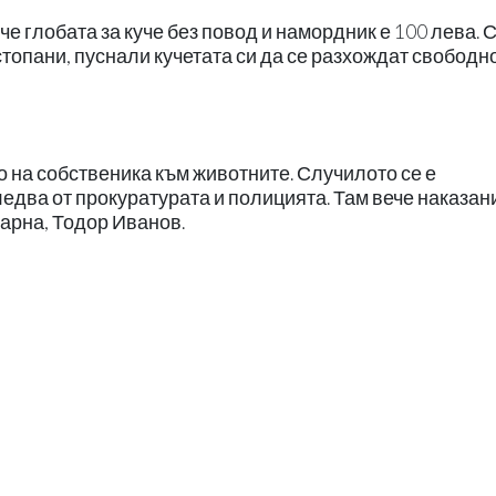
че глобата за куче без повод и намордник е 100 лева. 
стопани, пуснали кучетата си да се разхождат свободн
 на собственика към животните. Случилото се е
едва от прокуратурата и полицията. Там вече наказан
Варна, Тодор Иванов.