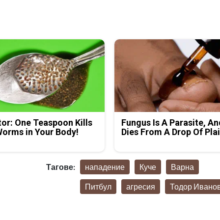
or: One Teaspoon Kills
Fungus Is A Parasite, An
Worms in Your Body!
Dies From A Drop Of Plai
Тагове:
нападение
Куче
Варна
Питбул
агресия
Тодор Ивано