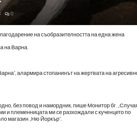
8
0
благодарение на съобразителността на една жена
а на Варна.
Варна“, алармира стопанинът на жертвата на агресивн
дно, без повод и намордник, пише Монитор бг. „Случая
 ми и племенницата ми се разхождали с кученцето по
ло магазин „Ню Йоркър“.