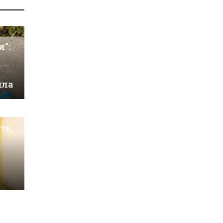
и“:
ила
те,