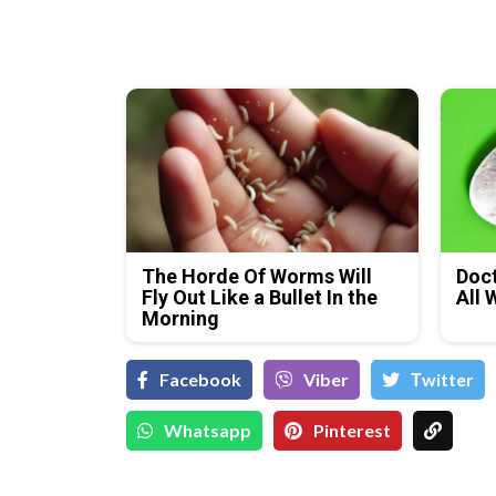
The Horde Of Worms Will
Doct
Fly Out Like a Bullet In the
All 
Morning
Facebook
Viber
Тwitter
Whatsapp
Pinterest
Д-р Християн
Даскалов, експерт по