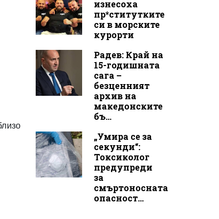
изнесоха
пр*ститутките
си в морските
курорти
Радев: Край на
15-годишната
сага –
безценният
архив на
македонските
бъ...
близо
„Умира се за
секунди“:
Токсиколог
предупреди
за
смъртоносната
опасност...