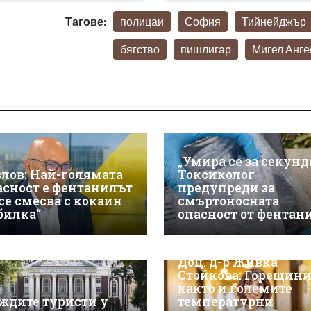
Тагове:
полицаи
София
Тийнейджър
бягство
пишлигар
Мигел Анге
„Умира се за секунд
злов: Най-голямата
Токсиколог
асност е фентанилът
предупреди за
 се смесва с кокаин
смъртоносната
„билка“
опасност от фентан
Доц. д-р Живка
Стойкова: Горещини
както и големите
ждите туристи у
температурни