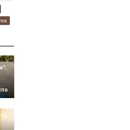
лов
и“:
ила
те,