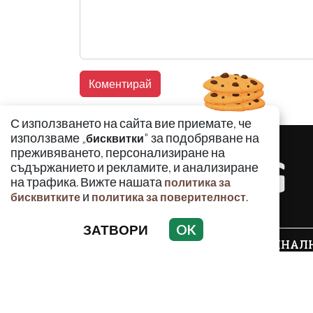
С използването на сайта вие приемате, че
използваме „
" за подобряване на
бисквитки
преживяването, персонализиране на
съдържанието и рекламите, и анализиране
на трафика. Вижте нашата
политика за
и
.
бисквитките
политика за поверителност
ЗАТВОРИ
OK
КРИМИНАЛ
Използването и публикуването на част или ц
разрешение на Медийна група Асмара ЕООД 