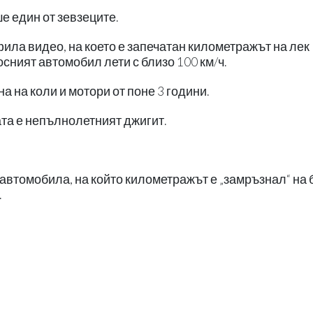
е един от зевзеците.
ила видео, на което е запечатан километражът на лек
сният автомобил лети с близо 100 км/ч.
а на коли и мотори от поне 3 години.
ата е непълнолетният джигит.
а автомобила, на който километражът е „замръзнал“ на 
.