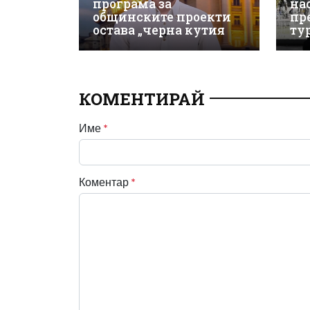
програма за
на
общинските проекти
пр
остава „черна кутия
ту
КОМЕНТИРАЙ
Име
*
Коментар
*