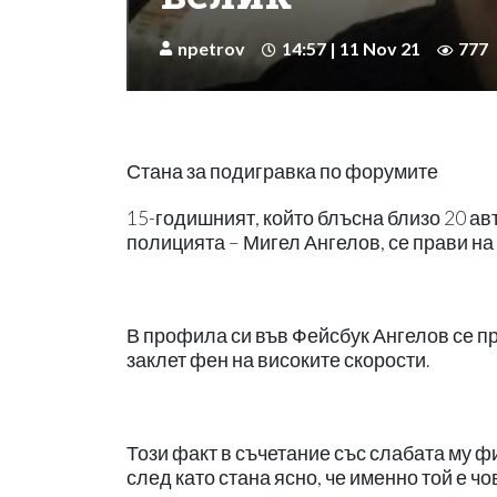
npetrov
14:57 | 11 Nov 21
777
Стана за подигравка по форумите
15-годишният, който блъсна близо 20 ав
полицията – Мигел Ангелов, се прави на 
В профила си във Фейсбук Ангелов се пр
заклет фен на високите скорости.
Този факт в съчетание със слабата му ф
след като стана ясно, че именно той е чо