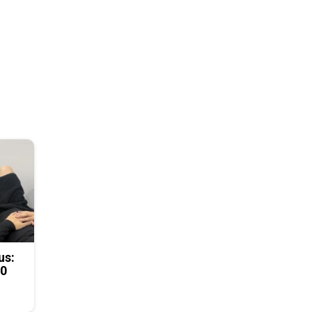
us:
50