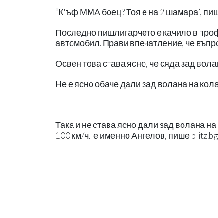
“К'ъф ММА боец? Тоя е на 2 шамара”, пиш
Последно пишлигарчето е качило в проф
автомобил. Прави впечатление, че въпро
Освен това става ясно, че сяда зад волан
Не е ясно обаче дали зад волана на кол
Така и не става ясно дали зад волана н
100 км/ч., е именно Ангелов, пише blitz.bg