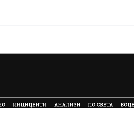
НО
ИНЦИДЕНТИ
АНАЛИЗИ
ПО СВЕТА
ВОД
ялото съдържание на Crimes.BG без
© 20
е забранено.