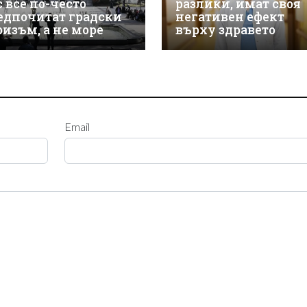
с все по-често
разлики, имат своя
едпочитат градски
негативен ефект
ризъм, а не море
върху здравето
Email