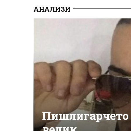
АНАЛИЗИ
Пишлигарчето с
велик