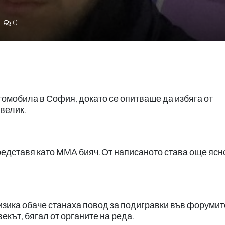
0
томобила в София, докато се опитваше да избяга от
велик.
едставя като ММА бияч. От написаното става още ясно
изика обаче станаха повод за подигравки във форумит
векът, бягал от органите на реда.