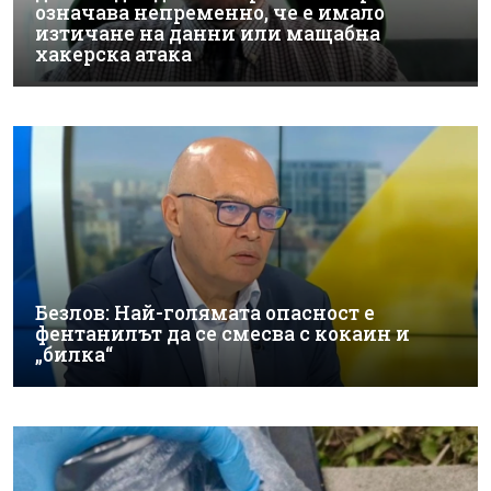
означава непременно, че е имало
изтичане на данни или мащабна
хакерска атака
Безлов: Най-голямата опасност е
фентанилът да се смесва с кокаин и
„билка“