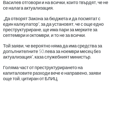
Василев отговори и на всички, които твърдят, че не
се налага актуализация.
„Да отворят Закона за бюджета и да посмятат с
един калкулатор“, за да установят, че с още едно
преструктуриране, ще има пари за мерките за
септември и октомври, и то не за всички.
Той заяви, че вероятно няма да има средства за
допълнителните 50 лева за ноември месец без
актуализация“, каза служебният министър.
Голяма част от преструктурирането на
капиталовите разходи вече е направено, заяви
още той, цитиран от БЛИЦ.