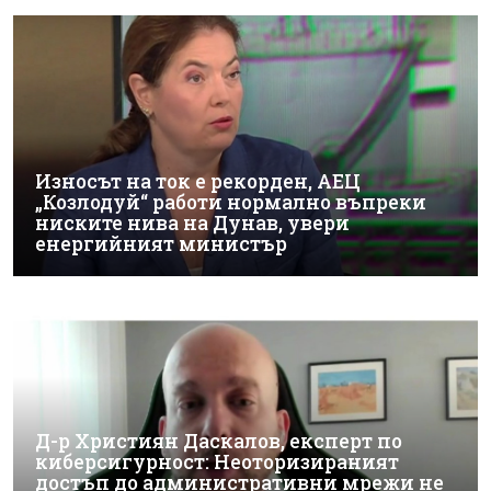
Износът на ток е рекорден, АЕЦ
„Козлодуй“ работи нормално въпреки
ниските нива на Дунав, увери
енергийният министър
Д-р Християн Даскалов, експерт по
киберсигурност: Неоторизираният
достъп до административни мрежи не