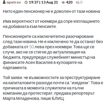
npetrov
19:37 | 13 Aug 21
420
0
Нито един пенсионер не е доволен от тази новина
Има вероятност от ноември да спре изплащането
на добавката към пенсиите.
Пенсионерите са изключително разочаровани
след тази новина. Не е изключено те да останат без
добавката от 50 лева през ноември. Това ще се
случи, ако не се стигне до актуализация на
бюджета, предупреди служебният министър на
финансите Асен Василев в кулоарите на
парламента.
Той заяви, че възможностите за преструктуриране
на капиталовите разходи почти са "изядени". Това е
причината в момента служители на пътни
компании да протестират, предава репортерът
Марта Младенова, пише БЛИЦ.