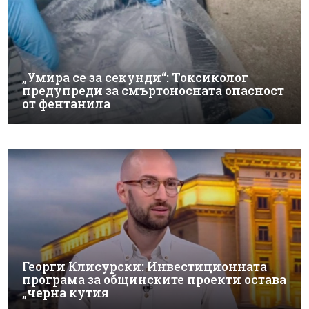
„Умира се за секунди“: Токсиколог
предупреди за смъртоносната опасност
от фентанила
Георги Клисурски: Инвестиционната
програма за общинските проекти остава
„черна кутия