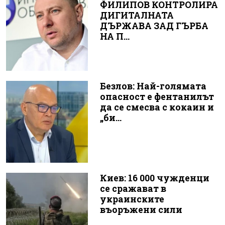
ФИЛИПОВ КОНТРОЛИРА
ДИГИТАЛНАТА
ДЪРЖАВА ЗАД ГЪРБА
НА П...
Безлов: Най-голямата
опасност е фентанилът
да се смесва с кокаин и
„би...
Киев: 16 000 чужденци
се сражават в
украинските
въоръжени сили