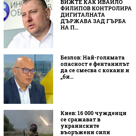
ВИЖТЕ КАК ИВАЙЛО
ФИЛИПОВ КОНТРОЛИРА
ДИГИТАЛНАТА
ДЪРЖАВА ЗАД ГЪРБА
НА П...
Безлов: Най-голямата
опасност е фентанилът
да се смесва с кокаин и
„би...
Киев: 16 000 чужденци
се сражават в
украинските
въоръжени сили