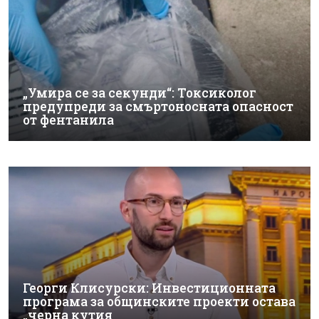
„Умира се за секунди“: Токсиколог
предупреди за смъртоносната опасност
от фентанила
Георги Клисурски: Инвестиционната
програма за общинските проекти остава
„черна кутия