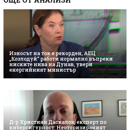
Износът на ток е рекорден, АЕЦ
„Козлодуй“ работи нормално въпреки
ниските нива на Дунав, увери
енергийният министър
Д-р Християн Даскалов, експерт по
киберсигурност: Неоторизираният