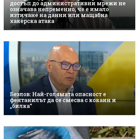
достъп до административни мрежи не
означава непременно, че е имало
изтичане на данни или мащабна
хакерска атака
Безлов: Най-голямата опасност е
фентанилът да се смесва с кокаин и
„билка“