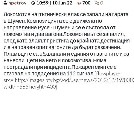
npetrov
10:59 | 10 Jun 22
700
0
Локомотив на пътнически влак се запали на гарата
в Шумен. Композицията се е движела по
направление Русе - Шумен и се е състояла от
локомотив и два вагона.Локомотивът се запалил,
след като влакът пристига до крайната дестинация
и е направен опит вагоните да бъдат разкачени.
Пламъците са обхванали и единия от вагоните и са
нанесли щети на него и локомотива. Няма
пострадали при инцидента.Пожарен екип се е
отзовал на подадения на 112 сигнал.[flowplayer
src='http://images.btv.bg/vod/usernews/2012/12/19/838
width=685 height=400]