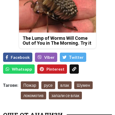
The Lump of Worms Will Come
Out of You in The Morning. Try it
Facebook
Viber
Тwitter
Whatsapp
Pinterest
Тагове:
Пожар
русе
влак
Шумен
локомотив
запали се влак
ОЩЕ ОТ АНАЛИЗИ