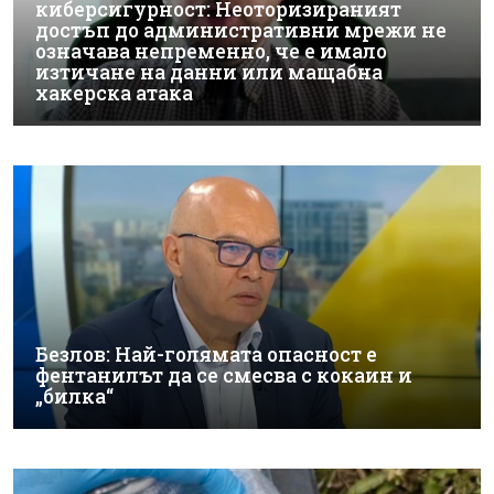
киберсигурност: Неоторизираният
достъп до административни мрежи не
означава непременно, че е имало
изтичане на данни или мащабна
хакерска атака
Безлов: Най-голямата опасност е
фентанилът да се смесва с кокаин и
„билка“