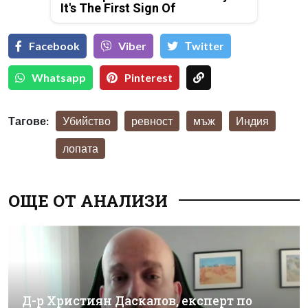
It's The First Sign Of
Facebook
Viber
Тwitter
Whatsapp
Pinterest
Тагове:
Убийство
ревност
мъж
Индия
лопата
ОЩЕ ОТ АНАЛИЗИ
Д-р Християн Даскалов, експерт по