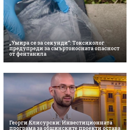
„Умира се за секунди“: Токсиколог
предупреди за смъртоносната опасност
от фентанила
Георги Клисурски: Инвестиционната
програма за общинските проекти остава