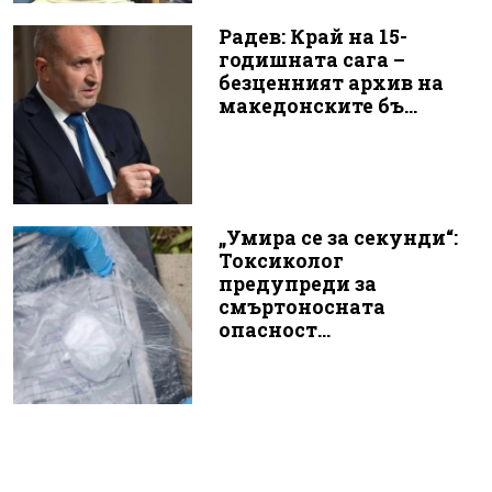
Радев: Край на 15-
годишната сага –
безценният архив на
македонските бъ...
„Умира се за секунди“:
Токсиколог
предупреди за
смъртоносната
опасност...