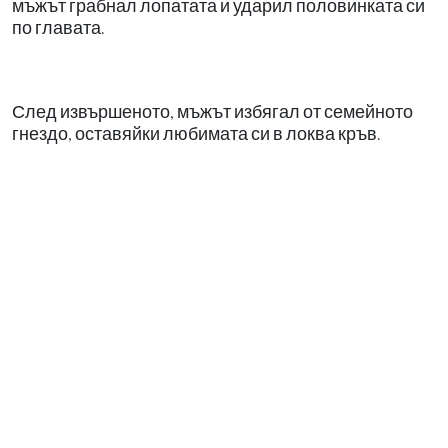
мъжът грабнал лопатата и ударил половинката си
по главата.
След извършеното, мъжът избягал от семейното
гнездо, оставяйки любимата си в локва кръв.