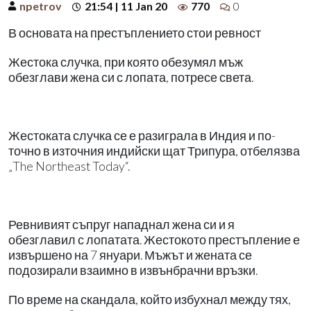
npetrov
21:54 | 11 Jan 20
770
0
В основата на престъплението стои ревност
Жестока случка, при която обезумял мъж
обезглави жена си с лопата, потресе света.
Жестоката случка се е разиграла в Индия и по-
точно в източния индийски щат Трипура, отбелязва
„The Northeast Today“.
Ревнивият съпруг нападнал жена си и я
обезглавил с лопатата. Жестокото престъпление е
извършено на 7 януари. Мъжът и жената се
подозирали взаимно в извънбрачни връзки.
По време на скандала, който избухнал между тях,