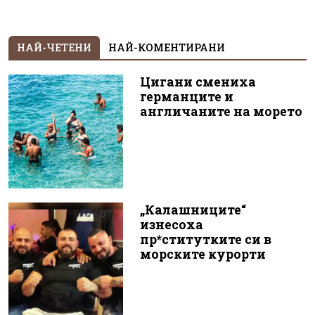
НАЙ-ЧЕТЕНИ
НАЙ-КОМЕНТИРАНИ
Цигани смениха
германците и
англичаните на морето
„Калашниците“
изнесоха
пр*ститутките си в
морските курорти