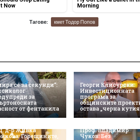
ht Now
Morning
Тагове:
кмет Тодор Попов
мира се за секунди“:
Георги Клисурски:
ксиколог
Инвестиционната
едупреди за
програма за
ъртоносната
общинските проект
асност от фентанила
остава „черна кутия
ц. д-р Живка
Проф. Владимир
ойкова: Горещините,
Чуков: Без