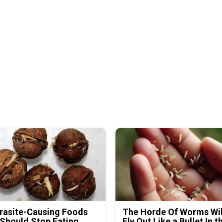
rasite-Causing Foods
The Horde Of Worms Wil
Should Stop Eating
Fly Out Like a Bullet In t