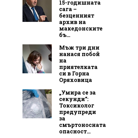
15-годишната
сага –
безценният
архив на
македонските
бъ...
Мъж три дни
нанася побой
на
приятелката
си в Горна
Оряховица
„Умира се за
секунди“:
Токсиколог
предупреди
за
смъртоносната
опасност...