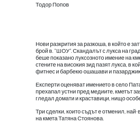
Тодор Попов
Нови разкрития за разкоша, в който е з
брой в. "ШОУ". Скандалът с лукса на гр
беше показано луксозното имение на кме
стените на високия зид пазят лукса, в 
фитнес и барбекю ошашави и пазарджикл
Експерти оценяват имението в село Пата
прехапал устни пред медиите, кметът зая
гледал домати и краставици, нищо особен
Три сделки, които съдът е отменил, най-
на кмета Татяна Стоянова.