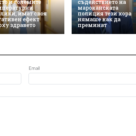
кто и големите
съдействието на
мпературни
мароканската
злики, имат своя
полиция тези хора
гативен ефект
нямаше как да
рху здравето
преминат
Email