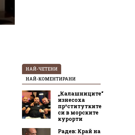
НАЙ-ЧЕТЕНИ
НАЙ-КОМЕНТИРАНИ
„Калашниците“
изнесоха
пр*ститутките
си в морските
курорти
Радев: Край на