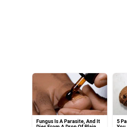
Fungus Is A Parasite, And It
5 Pa
Dies From A Drop Of Plain...
You 