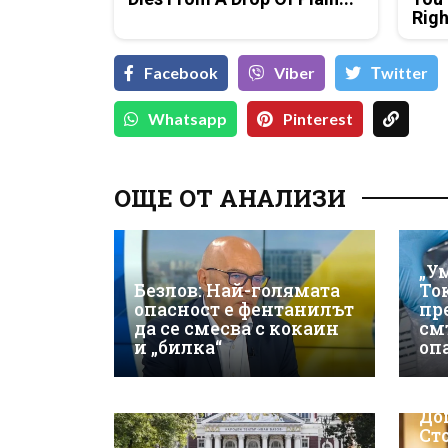
Rig
Facebook
Viber
Тwitter
Whatsapp
Pinterest
ОЩЕ ОТ АНАЛИЗИ
„У
Безлов: Най-голямата
То
опасност е фентанилът
пр
да се смесва с кокаин
см
и „билка“
оп
До
Ст