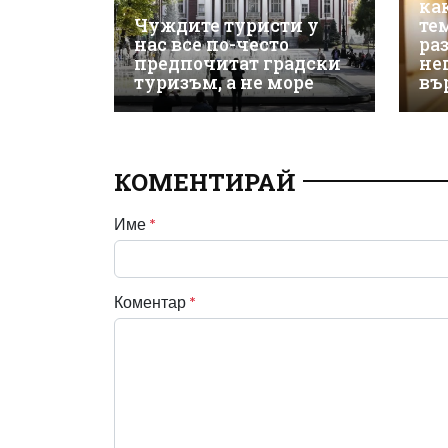
ка
Чуждите туристи у
те
нас все по-често
ра
предпочитат градски
не
туризъм, а не море
въ
КОМЕНТИРАЙ
Име
*
Коментар
*