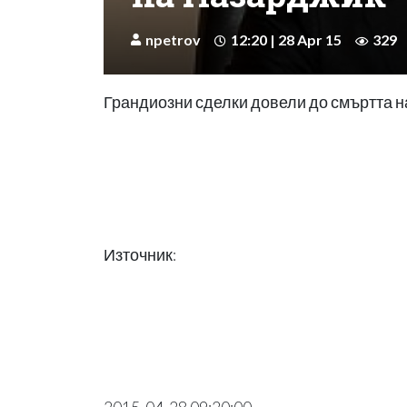
npetrov
12:20 | 28 Apr 15
329
Грандиозни сделки довели до смъртта н
Източник: