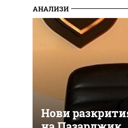
АНАЛИЗИ
Нови разкрития
на Пазарджик