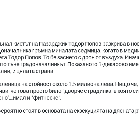
атънал кметът на Пазарджик Тодор Попов разкрива в но
адоначалника гръмна миналата седмица, когато в меди
та Тодор Попов. То бе заснето с дрон от въздуха. Инач
който тъне градоначалникът. Показаното 3-декарово име
ии, и цялата страна.
леница на стойност около 1,5 милиона лева. Нищо че,
ви, че това просто било "дворче с градинка, в която си
о”....имал и "фитнесче".
вероятно стоят в основата на екзекуцията на дясната 